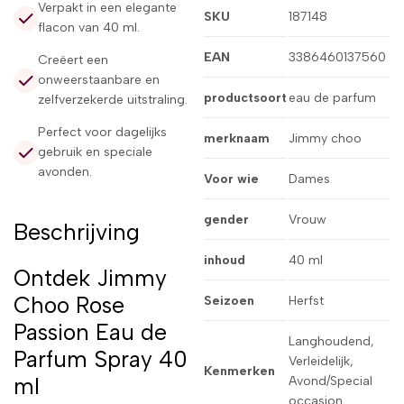
Verpakt in een elegante
SKU
187148
flacon van 40 ml.
EAN
3386460137560
Creëert een
onweerstaanbare en
productsoort
eau de parfum
zelfverzekerde uitstraling.
Perfect voor dagelijks
merknaam
Jimmy choo
gebruik en speciale
avonden.
Voor wie
Dames
gender
Vrouw
Beschrijving
inhoud
40 ml
Ontdek Jimmy
Choo Rose
Seizoen
Herfst
Passion Eau de
Langhoudend,
Parfum Spray 40
Verleidelijk,
Kenmerken
ml
Avond/Special
occasion