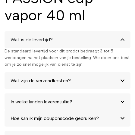
eau de parfum
met een unieke
vapor 40 ml
bloemige amber geur in een
handig formaat, dan is Jimmy
Choo Rose Passion de perfecte
keuze. De 40ml flacon is ideaal
voor onderweg of om de geur
Wat is de levertijd?
te proberen. Bestel jouw Jimmy
Choo Rose Passion eau de
De standaard levertijd voor dit prodct bedraagt 3 tot 5
parfum spray vandaag nog en
werkdagen na het plaatsen van je bestelling. We doen ons best
voel je direct betoverd!
om je zo snel mogelijk van dienst te zijn.
Wat zijn de verzendkosten?
In welke landen leveren jullie?
Hoe kan ik mijn couponscode gebruiken?