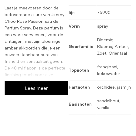
Laat je meevoeren door de
lijn
76990
betoverende allure van Jimmy
Choo Rose Passion Eau de
Vorm
spray
Parfum Spray. Deze parfum is
een ware verwennerij voor de
Bloemig,
zintuigen, met zijn bloemige
Geurfamilie
Bloemig Amber,
amber akkoorden die je een
Zoet, Oriëntaal
onweerstaanbaar aura van
frisheid en sensualiteit geven.
frangipani,
De 40 ml flacon is de perfecte
Topnoten
kokoswater
finishing touch voor elke
gelegenheid, waardoor je je
Hartnoten
orchidee, jasmijn
Lees meer
gegarandeerd zelfverzekerd en
onweerstaanbaar voelt.
sandelhout,
Basisnoten
Een harmonieuze
vanille
geurervaring
Deze
eau de parfum
is een