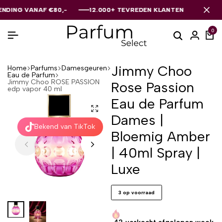
VANAF €80,-
VANAF €80,-
VANAF €80,-
12.000+ TEVREDEN KLANTEN
12.000+ TEVREDEN KLANTEN
12.000+ TEVREDEN KLANTEN
0
Jimmy Choo
Home
Parfums
Damesgeuren
Eau de Parfum
Jimmy Choo ROSE PASSION
Rose Passion
edp vapor 40 ml
Eau de Parfum
Dames |
Bekend van TikTok
Bloemig Amber
| 40ml Spray |
Luxe
3 op voorraad