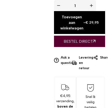
Toevoegen
aan
-
€
29,95
winkelwagen
BESTEL DIRECT
Ask a
Levering
Shar
question
en
retour
€4,95
Snel &
verzending,
veilig
boven de
betalen