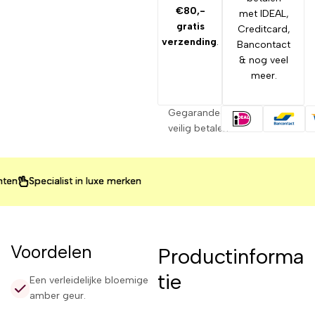
€80,-
met IDEAL,
gratis
Creditcard,
verzending
.
Bancontact
& nog veel
meer.
Gegarandeerd
veilig betalen
ecialist in luxe merken
ecialist in luxe merken
ecialist in luxe merken
Voordelen
Productinforma
tie
Een verleidelijke bloemige
amber geur.