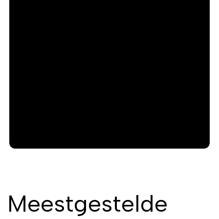
r
e
e
x
v
t
i
o
u
s
Meestgestelde