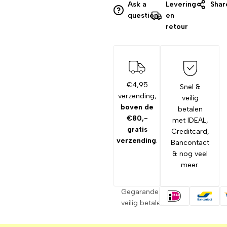
Ask a
Levering
Shar
question
en
retour
€4,95
Snel &
verzending,
veilig
boven de
betalen
€80,-
met IDEAL,
gratis
Creditcard,
verzending
.
Bancontact
& nog veel
meer.
Gegarandeerd
veilig betalen