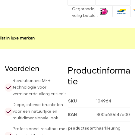
Gegarandeerd
veilig betalen
 luxe merken
 luxe merken
 luxe merken
Voordelen
Productinforma
tie
Revolutionaire ME+
technologie voor
verminderde allergierisico's.
SKU
104964
Diepe, intense bruintinten
voor een natuurlijke en
EAN
8005610647500
multidimensionale look.
productsoort
haarkleuring
Professioneel resultaat met