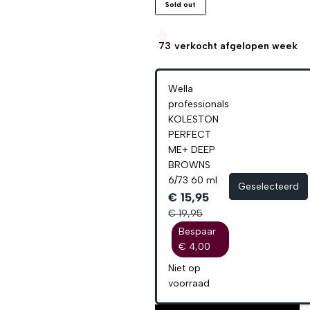
Sold out
73
verkocht afgelopen week
Wella
professionals
KOLESTON
PERFECT
ME+ DEEP
BROWNS
6/73 60 ml
Geselecteerd
€ 15,95
€ 19,95
Bespaar
€ 4,00
Niet op
voorraad