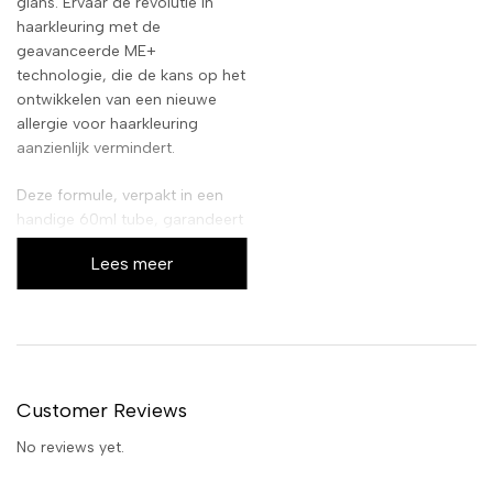
glans. Ervaar de revolutie in
haarkleuring met de
geavanceerde ME+
technologie, die de kans op het
ontwikkelen van een nieuwe
allergie voor haarkleuring
aanzienlijk vermindert.
Deze formule, verpakt in een
handige 60ml tube, garandeert
een gelijkmatige dekking en
Lees meer
een uitzonderlijke glans. Geniet
van een professioneel resultaat
in uw eigen huis, met een
formule die zacht is voor uw
haar en hoofdhuid, terwijl het
toch zorgt voor een langdurige,
Customer Reviews
levendige kleur.
No reviews yet.