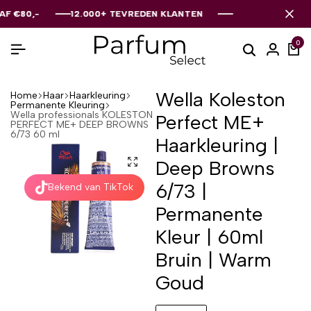
0,-
0,-
0,-
12.000+ TEVREDEN KLANTEN
12.000+ TEVREDEN KLANTEN
12.000+ TEVREDEN KLANTEN
0
Wella Koleston
Home
Haar
Haarkleuring
Permanente Kleuring
Wella professionals KOLESTON
Perfect ME+
PERFECT ME+ DEEP BROWNS
6/73 60 ml
Haarkleuring |
Deep Browns
6/73 |
Bekend van TikTok
Permanente
Kleur | 60ml
Bruin | Warm
Goud