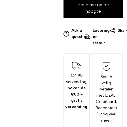
Houd me op de
hoogte
Ask a
Levering
Shar
question
en
retour
€4,95
Snel &
verzending,
veilig
boven de
betalen
€80,-
met IDEAL,
gratis
Creditcard,
verzending
.
Bancontact
& nog veel
meer.