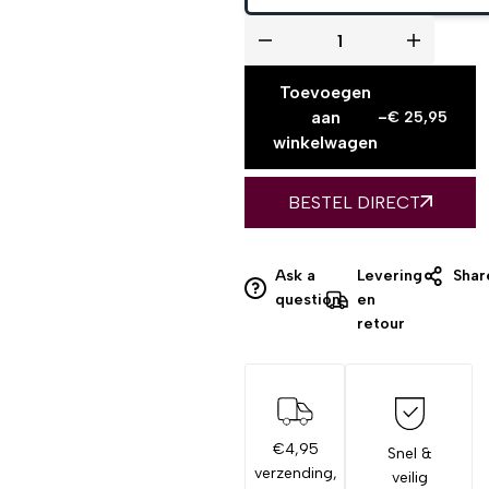
Toevoegen
aan
-
€
25,95
winkelwagen
BESTEL DIRECT
Ask a
Levering
Shar
question
en
retour
€4,95
Snel &
verzending,
veilig