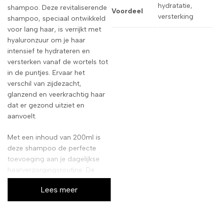
hydratatie,
shampoo. Deze revitaliserende
Voordeel
versterking
shampoo, speciaal ontwikkeld
voor lang haar, is verrijkt met
hyaluronzuur om je haar
intensief te hydrateren en
versterken vanaf de wortels tot
in de puntjes. Ervaar het
verschil van zijdezacht,
glanzend en veerkrachtig haar
dat er gezond uitziet en
aanvoelt.
Met een inhoud van 200ml is
deze shampoo de perfecte
toevoeging aan je dagelijkse
haarverzorgingsroutine. De
formule dringt diep door in de
Lees meer
haarvezels, herstelt
beschadigingen en voorkomt
gespleten punten, zodat je