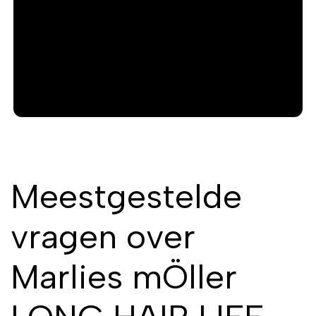
s
Meestgestelde
vragen over
Marlies mÖller