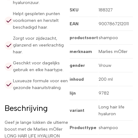
hyaluronzuur.
SKU
188327
Helpt gespleten punten
voorkomen en herstelt
EAN
9007867212011
beschadigd haar.
productsoort
shampoo
Zorgt voor zijdezacht,
glanzend en veerkrachtig
merknaam
Marlies mÖller
haar.
Geschikt voor dagelijks
gender
Vrouw
gebruik en elke haartype.
inhoud
200 ml
Luxueuze formule voor een
gezonde haaruitstraling.
lijn
9782
Beschrijving
Long hair life
variant
hyaluron
Geef je lange lokken de ultieme
Producttype
shampoo
boost met de Marlies mÖller
LONG HAIR LIFE HYALURON