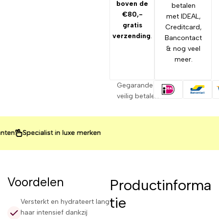
boven de
betalen
€80,-
met IDEAL,
gratis
Creditcard,
verzending
.
Bancontact
& nog veel
meer.
Gegarandeerd
veilig betalen
Specialist in luxe merken
Specialist in luxe merken
Specialist in luxe merken
Voordelen
Productinforma
tie
Versterkt en hydrateert lang
haar intensief dankzij