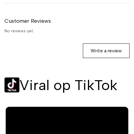
lange haar langer mooi en sterk
blijft. Geniet van een luxueuze
waservaring en laat je haar
Customer Reviews
weer stralen.
No reviews yet.
Write a review
Viral op TikTok