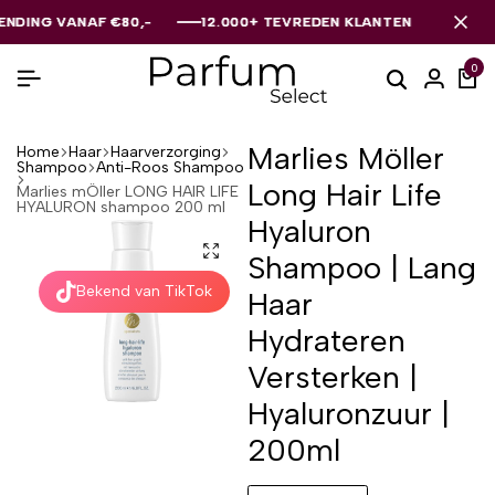
 VANAF €80,-
 VANAF €80,-
 VANAF €80,-
12.000+ TEVREDEN KLANTEN
12.000+ TEVREDEN KLANTEN
12.000+ TEVREDEN KLANTEN
0
Marlies Möller
Home
Haar
Haarverzorging
Shampoo
Anti-Roos Shampoo
Long Hair Life
Marlies mÖller LONG HAIR LIFE
HYALURON shampoo 200 ml
Hyaluron
Shampoo | Lang
Bekend van TikTok
Haar
Hydrateren
Versterken |
Hyaluronzuur |
200ml