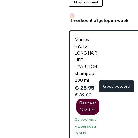
14 op voorraad
1
verkocht afgelopen week
Marlies
mÖller
LONG HAIR
LIFE
HYALURON
shampoo
200 ml
Geselecteerd
€ 25,95
€ 39,00
Bespaar
€ 13,05
Op voorraad
-
woensdag
in huis