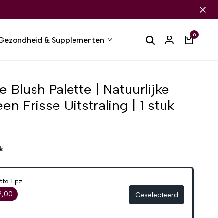
0
Gezondheid & Supplementen
 Blush Palette | Natuurlijke
en Frisse Uitstraling | 1 stuk
k
te 1 pz
2,00
Geselecteerd