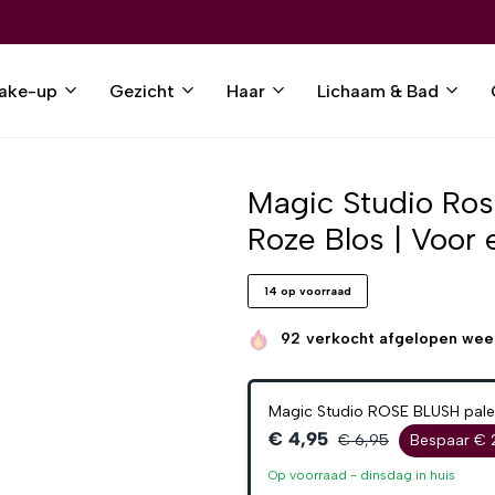
ake-up
Gezicht
Haar
Lichaam & Bad
Magic Studio Rose
Roze Blos | Voor e
14 op voorraad
92
verkocht afgelopen wee
Magic Studio ROSE BLUSH palet
€ 4,95
€ 6,95
Bespaar € 
Op voorraad -
dinsdag
in huis