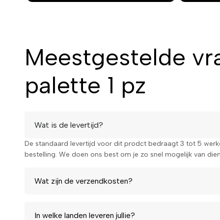
Waarom kiezen vo
blush palette
Meestgestelde vr
palette 1 pz
Dit Magic Studio Rose Blush palette is de ideale toevoeging
biedt niet alleen prachtige kleuren, maar ook de veelzijdigh
creëren. Geniet van een duurzame, stralende blos die je zel
Bestel nu en ervaar zelf de magie!
Wat is de levertijd?
De standaard levertijd voor dit prodct bedraagt 3 tot 5 wer
bestelling. We doen ons best om je zo snel mogelijk van diens
Wat zijn de verzendkosten?
In welke landen leveren jullie?