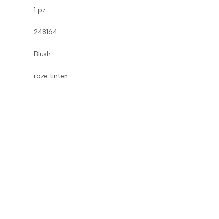
1 pz
248164
Blush
roze tinten