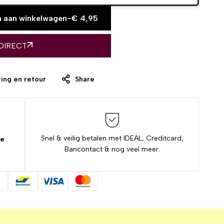
 aan winkelwagen
-
€
4,95
DIRECT
ing en retour
Share
Snel & veilig betalen met IDEAL, Creditcard,
de
Bancontact & nog veel meer.