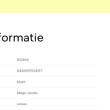
formatie
162466
8436591924197
blush
Magic studio
unisex