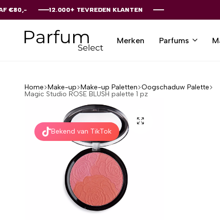
12.000+ TEVREDEN KLANTEN
12.000+ TEVREDEN KLANTEN
12.000+ TEVREDEN KLANTEN
12.000+ TEVREDEN KLANTEN
12.000+ TEVREDEN KLANTEN
Merken
Parfums
M
Parfumselect
Home
Make-up
Make-up Paletten
Oogschaduw Palette
Magic Studio ROSE BLUSH palette 1 pz
Bekend van TikTok