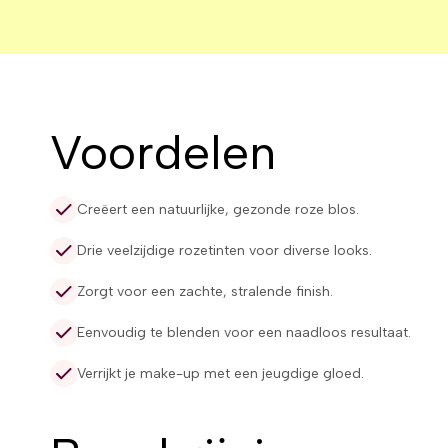
s verzending vanaf €80,-
s verzending vanaf €80,-
s verzending vanaf €80,-
s verzending vanaf €80,-
12.000+ tevreden kl
12.000+ tevreden kl
12.000+ tevreden kl
12.000+ tevreden kl
Voordelen
Creëert een natuurlijke, gezonde roze blos.
Drie veelzijdige rozetinten voor diverse looks.
Zorgt voor een zachte, stralende finish.
Eenvoudig te blenden voor een naadloos resultaat.
Verrijkt je make-up met een jeugdige gloed.