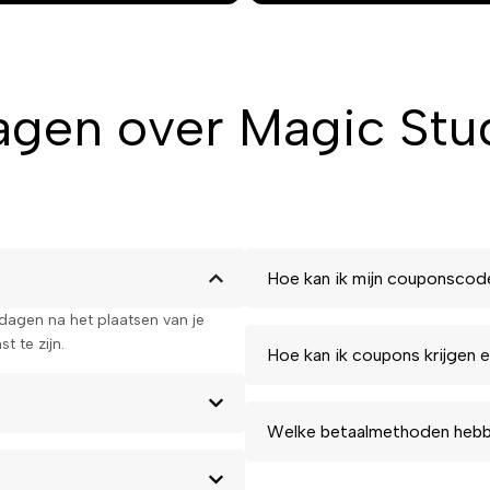
or dit
agen over Magic St
 aan jouw make-up routine. Het
eid om elke gewenste look te
fvertrouwen een boost geeft.
Hoe kan ik mijn couponscod
kdagen na het plaatsen van je
t te zijn.
Hoe kan ik coupons krijgen e
Welke betaalmethoden hebbe