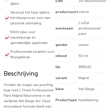
EAN
3474630692435
glans.
productsoort
crème
Verzorgt het haar tijdens
het kleurproces voor een
L'orÉal
gezonde uitstraling.
merknaam
professionnel
50ml tube voor
paris
nauwkeurige en
gemakkelijke applicatie.
gender
unisex
Professionele kwaliteit voor
inhoud
50 ml
thuisgebruik.
lijn
885632
Beschrijving
variant
Majirel
Ontdek de magie van prachtig
kleur
Ash Beige
haar met L’Oréal Professionnel
Paris Majirel Kleurcrème in de
Producttype
haarkleuring
verfijnde Ash Beige tint. Deze
innovatieve formule biedt een