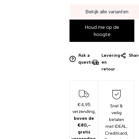
Bekijk alle varianten
Houd me op de
hoogte
Ask a
Levering
Shar
question
en
retour
€4,95
Snel &
verzending,
veilig
boven de
betalen
€80,-
met IDEAL,
gratis
Creditcard,
verzending
.