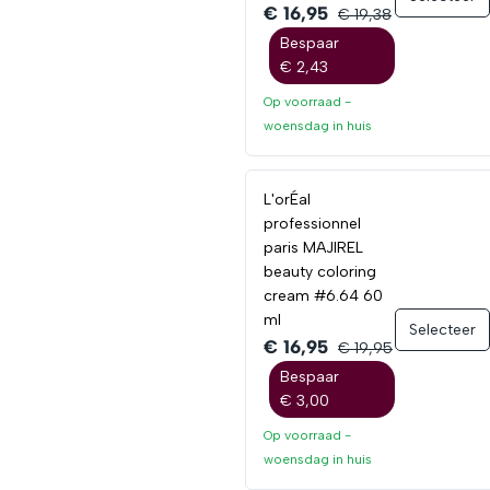
€ 16,95
€ 19,38
Bespaar
€ 2,43
Op voorraad -
woensdag
in huis
L'orÉal
professionnel
paris MAJIREL
beauty coloring
cream #6.64 60
ml
Selecteer
€ 16,95
€ 19,95
Bespaar
€ 3,00
Op voorraad -
woensdag
in huis