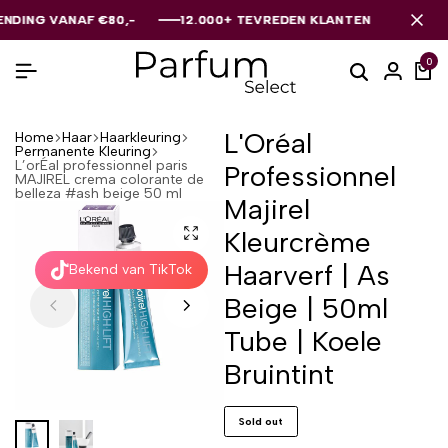
 VANAF €80,-
 VANAF €80,-
 VANAF €80,-
12.000+ TEVREDEN KLANTEN
12.000+ TEVREDEN KLANTEN
12.000+ TEVREDEN KLANTEN
0
L'Oréal
Home
Haar
Haarkleuring
Permanente Kleuring
L’orÉal professionnel paris
Professionnel
MAJIREL crema colorante de
belleza #ash beige 50 ml
Majirel
Kleurcrème
Haarverf | As
Bekend van TikTok
Beige | 50ml
Tube | Koele
Bruintint
Sold out