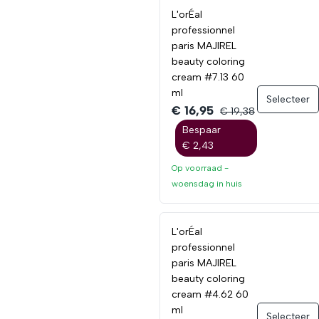
L'orÉal
professionnel
paris MAJIREL
beauty coloring
cream #7.13 60
ml
Selecteer
€ 16,95
€ 19,38
Bespaar
€ 2,43
Op voorraad -
woensdag
in huis
L'orÉal
professionnel
paris MAJIREL
beauty coloring
cream #4.62 60
ml
Selecteer