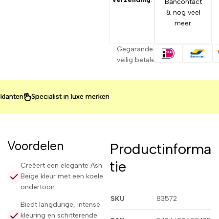
Bancontact
& nog veel
meer.
Gegarandeerd
veilig betalen
Specialist in luxe merken
Specialist in luxe merken
Specialist in luxe merken
Voordelen
Productinforma
tie
Creëert een elegante Ash
Beige kleur met een koele
ondertoon.
SKU
83572
Biedt langdurige, intense
kleuring en schitterende