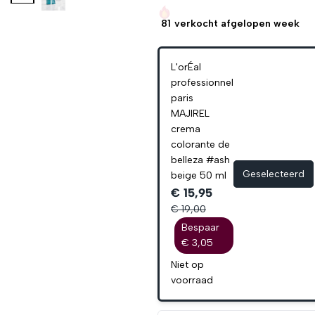
81
verkocht afgelopen week
L'orÉal
professionnel
paris
MAJIREL
crema
colorante de
belleza #ash
Geselecteerd
beige 50 ml
€ 15,95
€ 19,00
Bespaar
€ 3,05
Niet op
voorraad