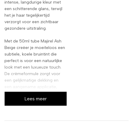
intense, langdurige kleur met
een schitterende glans, terwijl
het je haar tegelijkertijd
verzorgt voor een zichtbaar
gezondere uitstraling.
Met de 50ml tube Majirel Ash
Beige creëer je moeiteloos een
subtiele, koele bruintint die
perfect is voor een natuurlijke
look met een luxueuze touch.
De crèmeformule zorgt voor
een gelijkmatige dekking en
een aangename applicatie,
voor professionele resultaten
Lees meer
gewoon bij jou thuis.