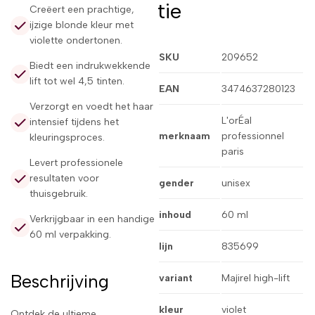
tie
Creëert een prachtige,
ijzige blonde kleur met
violette ondertonen.
SKU
209652
Biedt een indrukwekkende
lift tot wel 4,5 tinten.
EAN
3474637280123
Verzorgt en voedt het haar
L'orÉal
intensief tijdens het
merknaam
professionnel
kleuringsproces.
paris
Levert professionele
resultaten voor
gender
unisex
thuisgebruik.
inhoud
60 ml
Verkrijgbaar in een handige
60 ml verpakking.
lijn
835699
Beschrijving
variant
Majirel high-lift
kleur
violet
Ontdek de ultieme