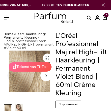
ANAF €80,-
ANAF €80,-
ANAF €80,-
12.000+ TEVREDEN KLANTEN
12.000+ TEVREDEN KLANTEN
12.000+ TEVREDEN KLANTEN
0
L'Oréal
Home
Haar
Haarkleuring
Permanente Kleuring
L’orÉal professionnel paris
Professionnel
MAJIREL HIGH-LIFT permanent
#Violet 60 ml
Majirel High-Lift
Haarkleuring |
Permanent
Bekend van TikTok
Violet Blond |
60ml Crème
Kleuring
7 op voorraad