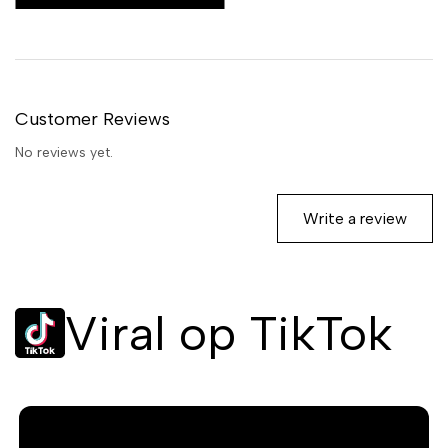
verfijnt en versterkt. Met een
inhoud van 60 ml heb je
voldoende product voor een
volledige en professionele
kleuring.
Customer Reviews
No reviews yet.
Write a review
Viral op TikTok