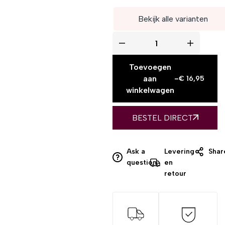
Bekijk alle varianten
Toevoegen
aan
-
€
16,95
winkelwagen
BESTEL DIRECT
Ask a
Levering
Shar
question
en
retour