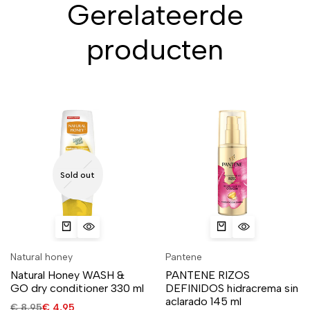
Gerelateerde
producten
Sold out
Natural honey
Pantene
Natural Honey WASH &
PANTENE RIZOS
GO dry conditioner 330 ml
DEFINIDOS hidracrema sin
aclarado 145 ml
€
8,95
€
4,95