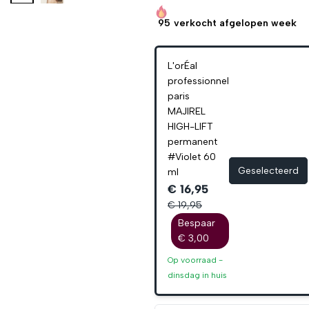
95
verkocht afgelopen week
L'orÉal
professionnel
paris
MAJIREL
HIGH-LIFT
permanent
#Violet 60
Geselecteerd
ml
€ 16,95
€ 19,95
Bespaar
€ 3,00
Op voorraad -
dinsdag
in huis