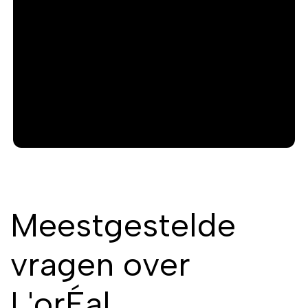
o
u
s
Meestgestelde
vragen over
L'orÉal