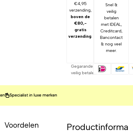
€4,95
Snel &
verzending,
veilig
boven de
betalen
€80,-
met IDEAL,
gratis
Creditcard,
verzending
.
Bancontact
& nog veel
meer.
Gegarandeerd
veilig betalen
cialist in luxe merken
cialist in luxe merken
cialist in luxe merken
Voordelen
Productinforma