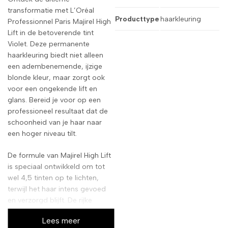
transformatie met L’Oréal
Producttype
haarkleuring
Professionnel Paris Majirel High
Lift in de betoverende tint
Violet. Deze permanente
haarkleuring biedt niet alleen
een adembenemende, ijzige
blonde kleur, maar zorgt ook
voor een ongekende lift en
glans. Bereid je voor op een
professioneel resultaat dat de
schoonheid van je haar naar
een hoger niveau tilt.
De formule van Majirel High Lift
is speciaal ontwikkeld om tot
wel 4,5 tinten op te lichten,
terwijl het haar intens gevoed
en verzorgd blijft. De rijke
violette nuances creëren een
Lees meer
subtiele, koele gloed die je look