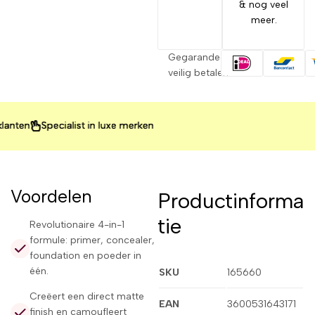
& nog veel
meer.
Gegarandeerd
veilig betalen
Specialist in luxe merken
Specialist in luxe merken
Specialist in luxe merken
Voordelen
Productinforma
tie
Revolutionaire 4-in-1
formule: primer, concealer,
foundation en poeder in
één.
SKU
165660
Creëert een direct matte
EAN
3600531643171
finish en camoufleert