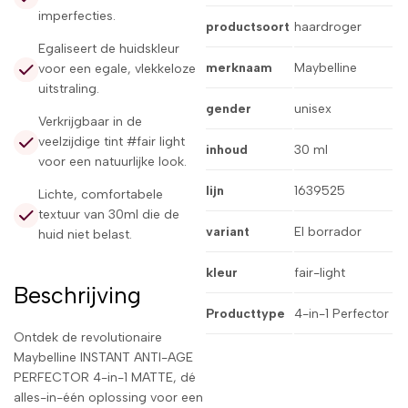
imperfecties.
productsoort
haardroger
Egaliseert de huidskleur
merknaam
Maybelline
voor een egale, vlekkeloze
uitstraling.
gender
unisex
Verkrijgbaar in de
veelzijdige tint #fair light
inhoud
30 ml
voor een natuurlijke look.
lijn
1639525
Lichte, comfortabele
textuur van 30ml die de
variant
El borrador
huid niet belast.
kleur
fair-light
Beschrijving
Producttype
4-in-1 Perfector
Ontdek de revolutionaire
Maybelline INSTANT ANTI-AGE
PERFECTOR 4-in-1 MATTE, dé
alles-in-één oplossing voor een