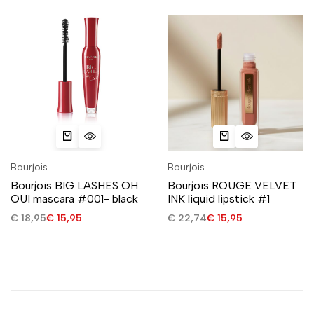
Bourjois
Bourjois
Bourjois BIG LASHES OH
Bourjois ROUGE VELVET
OUI mascara #001- black
INK liquid lipstick #1
€
18,95
€
15,95
€
22,74
€
15,95