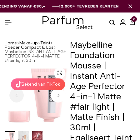
 VANAF €80,-
 VANAF €80,-
 VANAF €80,-
12.000+ TEVREDEN KLANTEN
12.000+ TEVREDEN KLANTEN
12.000+ TEVREDEN KLANTEN
0
Maybelline
Home
Make-up
Teint
Poeder Compact & Los
Maybelline INSTANT ANTI-AGE
Foundation
PERFECTOR 4-IN-1 MATTE
#fair light 30 ml
Mousse |
Instant Anti-
Age Perfector
Bekend van TikTok
4-in-1 Matte
#fair light |
Matte Finish |
30ml |
Egaliseert Teint