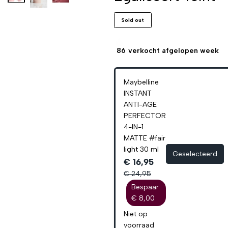
Sold out
86
verkocht afgelopen week
Maybelline
INSTANT
ANTI-AGE
PERFECTOR
4-IN-1
MATTE #fair
light 30 ml
Geselecteerd
€ 16,95
€ 24,95
Bespaar
€ 8,00
Niet op
voorraad