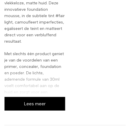
vlekkeloze, matte huid. Deze
innovatieve foundation
mousse, in de subtiele tint #fair
light, camoufleert imperfecties,
egaliseert de teint en matteert
direct voor een verbluffend
resultaat.
Met slechts één product geniet
je van de voordelen van een
primer, concealer, foundation
en poeder. De lichte,
ademende formule van 30ml
voelt comfortabel aan op de
huid en zorgt voor een
natuurlijke, zijdezachte finish
Lees meer
zonder te maskeren. Perfect
voor dagelijks gebruik!