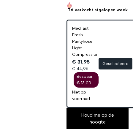
76
verkocht afgelopen week
Medilast
Fresh
Pantyhose
Light
Compression
€ 31,95
Geselecteerd
€ 44,95
Bespaar
€ 13,00
Niet op
voorraad
Houd me op de
hoogte