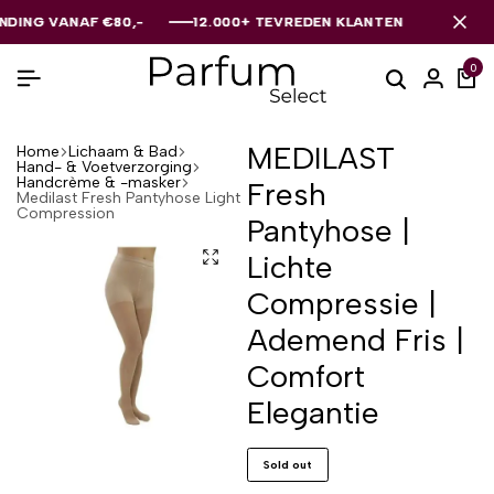
G VANAF €80,-
G VANAF €80,-
G VANAF €80,-
12.000+ TEVREDEN KLANTEN
12.000+ TEVREDEN KLANTEN
12.000+ TEVREDEN KLANTEN
0
MEDILAST
Home
Lichaam & Bad
Hand- & Voetverzorging
Handcrème & -masker
Fresh
Medilast Fresh Pantyhose Light
Compression
Pantyhose |
Lichte
Compressie |
Ademend Fris |
Comfort
Elegantie
Sold out