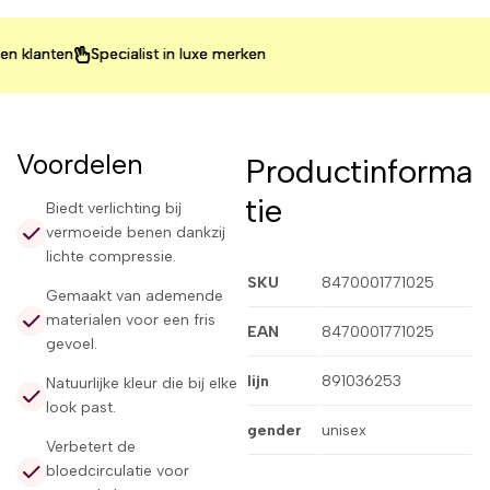
anten
anten
anten
Specialist in luxe merken
Specialist in luxe merken
Specialist in luxe merken
Voordelen
Productinforma
tie
Biedt verlichting bij
vermoeide benen dankzij
lichte compressie.
SKU
8470001771025
Gemaakt van ademende
materialen voor een fris
EAN
8470001771025
gevoel.
lijn
891036253
Natuurlijke kleur die bij elke
look past.
gender
unisex
Verbetert de
bloedcirculatie voor