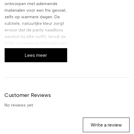
ontworpen met ademende
materialen voor een fris gevoel,
zelfs op warmere dagen. De
subtiele, natuurlijke kleur zorgt
ervoor dat de panty naadloos
aansluit bij elke outfit, terwijl de
lichte compressie bijdraagt aan
een betere bloedcirculatie.
Lees meer
Customer Reviews
No reviews yet.
Write a review