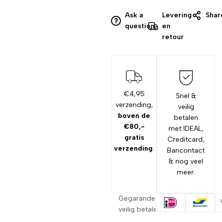
Ask a
Levering
Shar
question
en
retour
€4,95
Snel &
verzending,
veilig
boven de
betalen
€80,-
met IDEAL,
gratis
Creditcard,
verzending
.
Bancontact
& nog veel
meer.
Gegarandeerd
veilig betalen