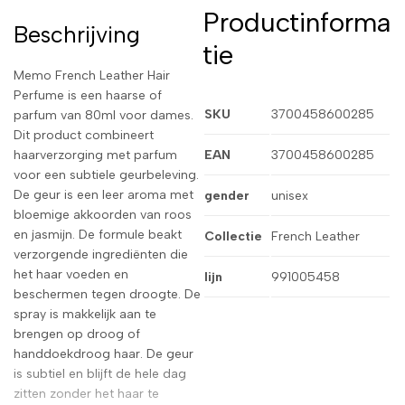
Productinforma
Beschrijving
tie
Memo French Leather Hair
Perfume is een haarse of
SKU
3700458600285
parfum van 80ml voor dames.
Dit product combineert
haarverzorging met parfum
EAN
3700458600285
voor een subtiele geurbeleving.
De geur is een leer aroma met
gender
unisex
bloemige akkoorden van roos
en jasmijn. De formule beakt
Collectie
French Leather
verzorgende ingrediënten die
het haar voeden en
lijn
991005458
beschermen tegen droogte. De
spray is makkelijk aan te
brengen op droog of
handdoekdroog haar. De geur
is subtiel en blijft de hele dag
zitten zonder het haar te