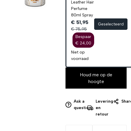
Leather Hair
Perfume
80ml Spray
€ 51,95
Geselecteerd
€ 75,95
Bespaar
€ 24,00
Niet op
voorraad
Houd me op de
hoogte
Ask a
Levering
Shar
question
en
retour