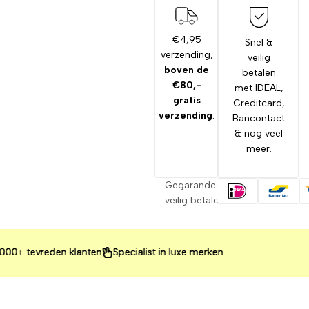
€4,95
Snel &
verzending,
veilig
boven de
betalen
€80,-
met IDEAL,
gratis
Creditcard,
verzending
.
Bancontact
& nog veel
meer.
Gegarandeerd
veilig betalen
 tevreden klanten
 tevreden klanten
 tevreden klanten
Specialist in luxe merken
Specialist in luxe merken
Specialist in luxe merken