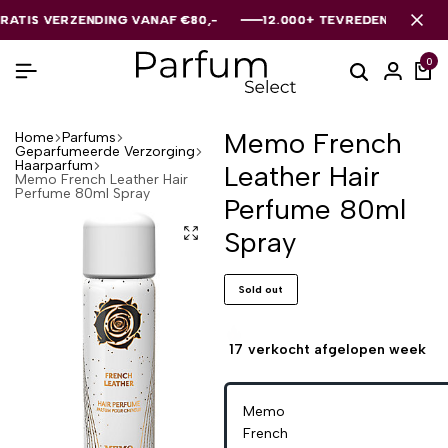
S VERZENDING VANAF €80,-
S VERZENDING VANAF €80,-
S VERZENDING VANAF €80,-
12.000+ TEVREDEN KLANTEN
12.000+ TEVREDEN KLANTEN
12.000+ TEVREDEN KLANTEN
0
Memo French
Home
Parfums
Geparfumeerde Verzorging
Haarparfum
Leather Hair
Memo French Leather Hair
Perfume 80ml Spray
Perfume 80ml
Spray
Sold out
17
verkocht afgelopen week
Memo
French