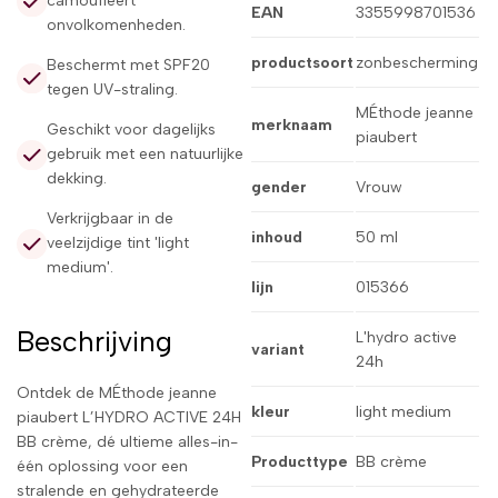
camoufleert
EAN
3355998701536
onvolkomenheden.
productsoort
zonbescherming
Beschermt met SPF20
tegen UV-straling.
MÉthode jeanne
merknaam
Geschikt voor dagelijks
piaubert
gebruik met een natuurlijke
dekking.
gender
Vrouw
Verkrijgbaar in de
inhoud
50 ml
veelzijdige tint 'light
medium'.
lijn
015366
Beschrijving
L'hydro active
variant
24h
Ontdek de MÉthode jeanne
kleur
light medium
piaubert L’HYDRO ACTIVE 24H
BB crème, dé ultieme alles-in-
Producttype
BB crème
één oplossing voor een
stralende en gehydrateerde