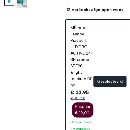
12
verkocht afgelopen week
MÉthode
Jeanne
Piaubert
L'HYDRO
ACTIVE 24H
BB creme
SPF20
#light
medium 50
Geselecteerd
ml
€ 32,95
€ 51,95
Bespaar
€ 19,00
Op voorraad
-
woensdag