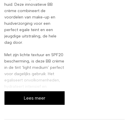
huid. Deze innovatieve BB
crème combineert de
voordelen van make-up en
huidverzorging voor een
perfect egale teint en een
jeugdige uitstraling, de hele
dag door.
Met zijn lichte textuur en SPF20
bescherming, is deze BB crème
in de tint ‘light medium’ perfect
voor dagelijks gebruik. Het
egaliseert onvolkomenheden,
hydrateert intensief en
beschermt je huid tegen
Lees meer
schadelijke UV-stralen, terwijl
het tegelijkertijd een natuurlijke
dekking biedt. Ervaar het
comfort van een verzorgde
huid met een onberispelijke