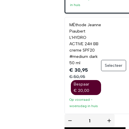
in huis
MÉthode Jeanne
Piaubert
L'HYDRO
ACTIVE 24H BB
creme SPF20
#medium dark
50 ml
Selecteer
€ 30,95
€ 50,95
Bespaar
€ 20,00
Op voorraad -
woensdag
in huis