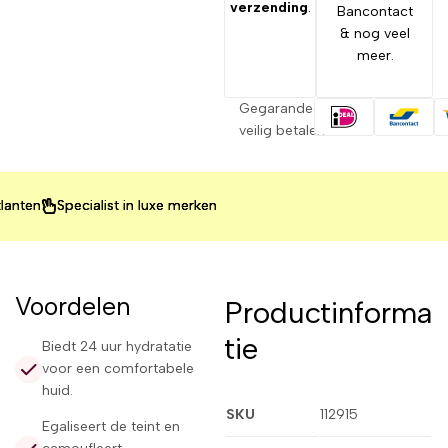
verzending
.
Bancontact
& nog veel
meer.
Gegarandeerd
veilig betalen
Specialist in luxe merken
Specialist in luxe merken
Specialist in luxe merken
Voordelen
Productinforma
tie
Biedt 24 uur hydratatie
voor een comfortabele
huid.
SKU
112915
Egaliseert de teint en