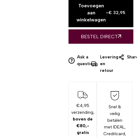
Toevoegen
aan
-
€
32,95
winkelwagen
BESTEL DIRECT
Ask a
Levering
Shar
question
en
retour
€4,95
Snel &
verzending,
veilig
boven de
betalen
€80,-
met IDEAL,
gratis
Creditcard,