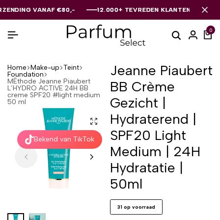
NG VANAF €80,-
NG VANAF €80,-
NG VANAF €80,-
12.000+ TEVREDEN KLANTEN
12.000+ TEVREDEN KLANTEN
12.000+ TEVREDEN KLANTEN
0
Jeanne Piaubert
Home
Make-up
Teint
Foundation
MÉthode Jeanne Piaubert
BB Crème
L’HYDRO ACTIVE 24H BB
creme SPF20 #light medium
Gezicht |
50 ml
Hydraterend |
SPF20 Light
Bekend van TikTok
Medium | 24H
Hydratatie |
50ml
31 op voorraad