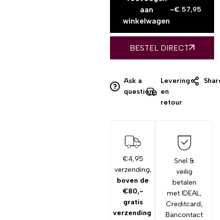
aan
-
€
57,95
winkelwagen
BESTEL DIRECT
Ask a
Levering
Shar
question
en
retour
€4,95
Snel &
verzending,
veilig
boven de
betalen
€80,-
met IDEAL,
gratis
Creditcard,
verzending
.
Bancontact