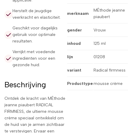
applicatie.
MÉthode jeanne
Herstelt de jeugdige
merknaam
piaubert
veerkracht en elasticiteit.
Geschikt voor dagelijks
gender
Vrouw
gebruik voor optimale
resultaten.
inhoud
125 ml
Verrijkt met voedende
lijn
01208
ingrediënten voor een
gezonde huid.
variant
Radical firmness
Beschrijving
Producttype
mousse crème
Ontdek de kracht van MÉthode
jeanne piaubert RADICAL
FIRMNESS, de ultieme mousse
crème speciaal ontwikkeld om
de huid van je armen zichtbaar
te verstevigen. Ervaar een