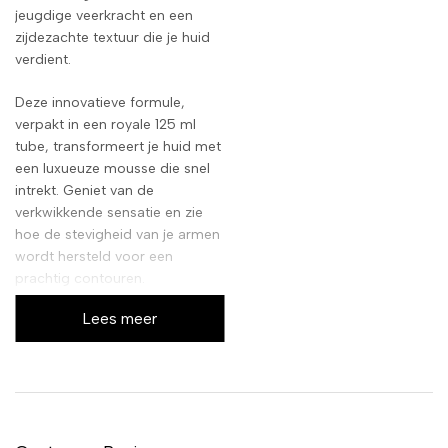
jeugdige veerkracht en een
zijdezachte textuur die je huid
verdient.
Deze innovatieve formule,
verpakt in een royale 125 ml
tube, transformeert je huid met
een luxueuze mousse die snel
intrekt. Geniet van de
verkwikkende sensatie en zie
hoe de stevigheid van je armen
wordt hersteld voor een
prachtig contouren.
Lees meer