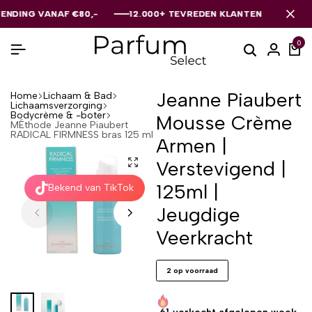
G VANAF €80,-
G VANAF €80,-
G VANAF €80,-
12.000+ TEVREDEN KLANTEN
12.000+ TEVREDEN KLANTEN
12.000+ TEVREDEN KLANTEN
0
Jeanne Piaubert
Home
Lichaam & Bad
Lichaamsverzorging
Bodycrème & -boter
Mousse Crème
MÉthode Jeanne Piaubert
RADICAL FIRMNESS bras 125 ml
Armen |
Verstevigend |
125ml |
Bekend van TikTok
Jeugdige
Veerkracht
2 op voorraad