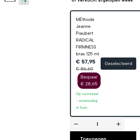
61
verkocht afgelopen week
MÉthode
Jeanne
Piaubert
RADICAL
FIRMNESS
bras 125 ml
€ 57,95
Geselecteerd
€ 86,60
Bespaar
€ 28,65
Op voorraad
-
woensdag
in huis
Toevoegen