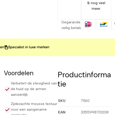
& nog veel
meer.
Gegarandeerd
veilig betalen
pecialist in luxe merken
pecialist in luxe merken
pecialist in luxe merken
Voordelen
Productinforma
tie
Verbetert de stevigheid van
de huid op de armen
aanzienlijk.
SKU
71160
Zijdezachte mousse textuur
voor een aangename
EAN
3355998701208