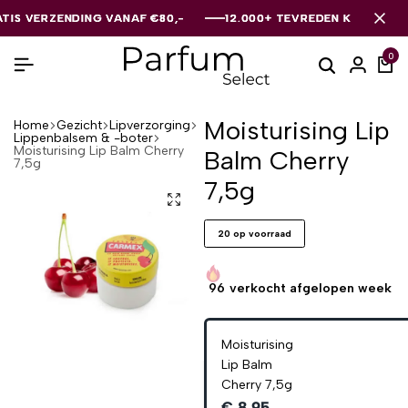
VERZENDING VANAF €80,-
VERZENDING VANAF €80,-
VERZENDING VANAF €80,-
12.000+ TEVREDEN KLANTEN
12.000+ TEVREDEN KLANTEN
12.000+ TEVREDEN KLANTEN
0
Moisturising Lip
Home
Gezicht
Lipverzorging
Lippenbalsem & -boter
Moisturising Lip Balm Cherry
Balm Cherry
7,5g
7,5g
20 op voorraad
96
verkocht afgelopen week
Moisturising
Lip Balm
Cherry 7,5g
€ 8,95