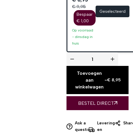
€ 9,95
Geselecteerd
Bespaar
€ 1,00
Op voorraad
-
dinsdag
in
huis
Toevoegen
aan
-
€
8,95
winkelwagen
BESTEL DIRECT
Ask a
Levering
Shar
question
en