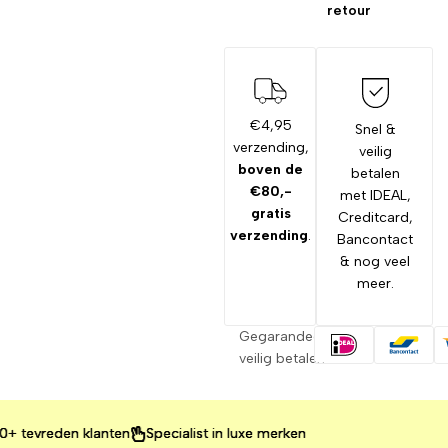
retour
€4,95
Snel &
verzending,
veilig
boven de
betalen
€80,-
met IDEAL,
gratis
Creditcard,
verzending
.
Bancontact
& nog veel
meer.
Gegarandeerd
veilig betalen
evreden klanten
evreden klanten
evreden klanten
Specialist in luxe merken
Specialist in luxe merken
Specialist in luxe merken