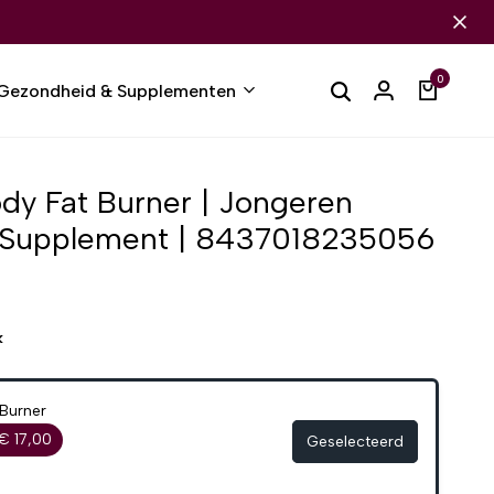
0
Gezondheid & Supplementen
dy Fat Burner | Jongeren
| Supplement | 8437018235056
k
Burner
€ 17,00
Geselecteerd