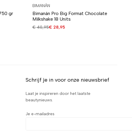
BIMANÁN
BI
750 gr
Bimanán Pro Big Format Chocolate
Bi
Milkshake 18 Units
Un
€
40,95
€
28,95
€
3
Schrijf je in voor onze nieuwsbrief
Laat je inspireren door het laatste
beautynieuws.
Je e-mailadres