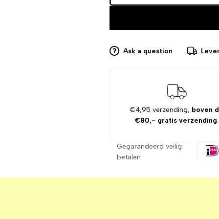
Ask a question
Lever
€4,95 verzending,
boven 
€80,- gratis verzending
.
Gegarandeerd veilig
betalen