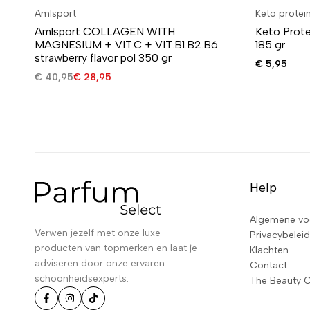
Amlsport
Keto protei
Amlsport COLLAGEN WITH
Keto Prot
MAGNESIUM + VIT.C + VIT.B1.B2.B6
185 gr
strawberry flavor pol 350 gr
€
5,95
€
40,95
€
28,95
Help
Algemene vo
Verwen jezelf met onze luxe
Privacybeleid
producten van topmerken en laat je
Klachten
adviseren door onze ervaren
Contact
schoonheidsexperts.
The Beauty 