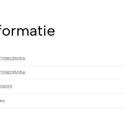
formatie
7018235056
7018235056
036101
sex