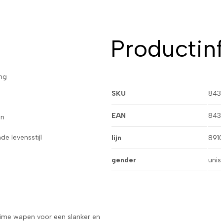
Productin
ng
SKU
843
EAN
843
en
de levensstijl
lijn
891
gender
uni
ime wapen voor een slanker en