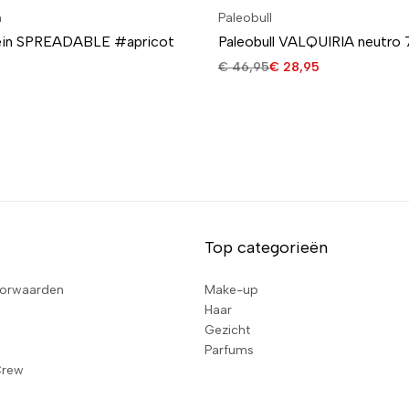
n
Paleobull
ein SPREADABLE #apricot
Paleobull VALQUIRIA neutro 
€
46,95
€
28,95
Top categorieën
orwaarden
Make-up
Haar
Gezicht
Parfums
Crew