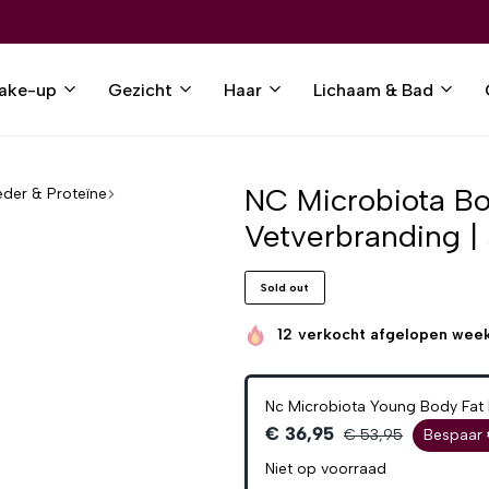
ake-up
Gezicht
Haar
Lichaam & Bad
NC Microbiota Bo
eder & Proteïne
Vetverbranding 
Sold out
12
verkocht afgelopen wee
Nc Microbiota Young Body Fat 
€ 36,95
€ 53,95
Bespaar 
Niet op voorraad