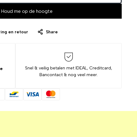
Houd me op de hoogte
ing en retour
Share
Snel & veilig betalen met IDEAL, Creditcard,
de
Bancontact & nog veel meer.