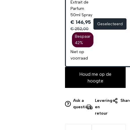
Extrait de
Parfum
50ml Spray
€ 146,95
Geselecteerd
€ 252,00
Bespaar
42%
Niet op
voorraad
Houd me op de
hoogte
Ask a
Levering
Shar
question
en
retour