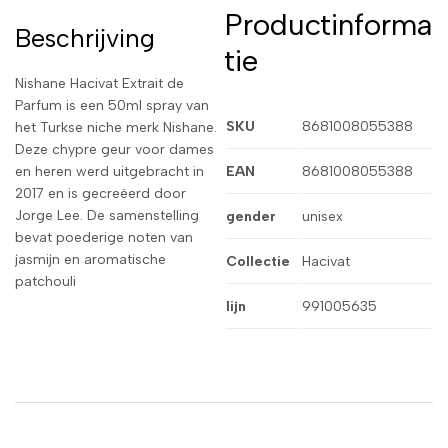
Productinforma
Beschrijving
tie
Nishane Hacivat Extrait de
Parfum is een 50ml spray van
SKU
8681008055388
het Turkse niche merk Nishane.
Deze chypre geur voor dames
en heren werd uitgebracht in
EAN
8681008055388
2017 en is gecreëerd door
Jorge Lee. De samenstelling
gender
unisex
bevat poederige noten van
jasmijn en aromatische
Collectie
Hacivat
patchouli
lijn
991005635