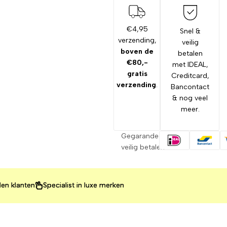
€4,95
Snel &
verzending,
veilig
boven de
betalen
€80,-
met IDEAL,
gratis
Creditcard,
verzending
.
Bancontact
& nog veel
meer.
Gegarandeerd
veilig betalen
lanten
lanten
lanten
Specialist in luxe merken
Specialist in luxe merken
Specialist in luxe merken