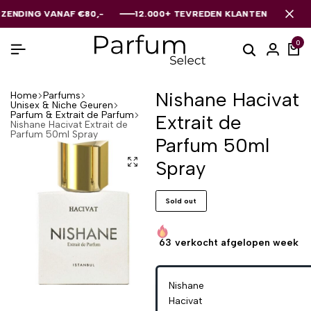
DING VANAF €80,-
DING VANAF €80,-
DING VANAF €80,-
12.000+ TEVREDEN KLANTEN
12.000+ TEVREDEN KLANTEN
12.000+ TEVREDEN KLANTEN
0
Nishane Hacivat
Home
Parfums
Unisex & Niche Geuren
Parfum & Extrait de Parfum
Extrait de
Nishane Hacivat Extrait de
Parfum 50ml Spray
Parfum 50ml
Spray
Sold out
63
verkocht afgelopen week
Nishane
Hacivat