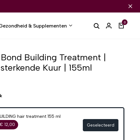
0
Gezondheid & Supplementen
 Bond Building Treatment |
rsterkende Kuur | 155ml
k
ILDING hair treatment 155 ml
€ 12,00
Geselecteerd