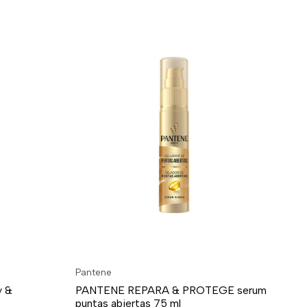
Pantene
Pa
y &
PANTENE REPARA & PROTEGE serum
PA
puntas abiertas 75 ml
se