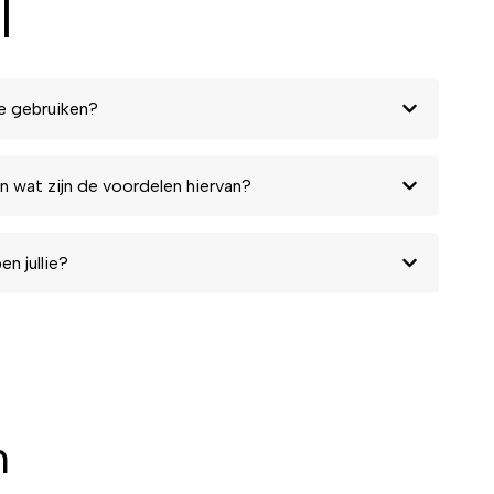
l
e gebruiken?
n wat zijn de voordelen hiervan?
n jullie?
n