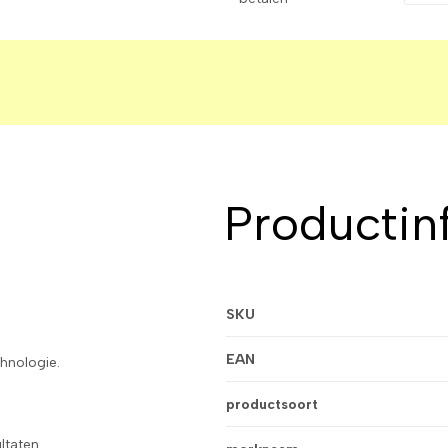
Productin
SKU
EAN
hnologie.
productsoort
ltaten.