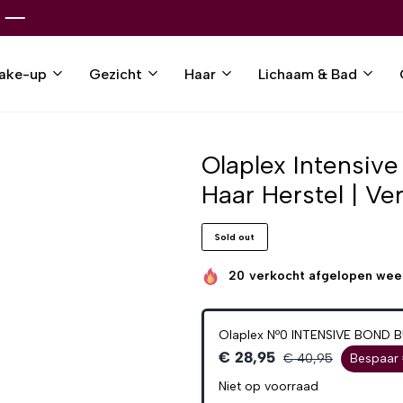
ake-up
Gezicht
Haar
Lichaam & Bad
Olaplex Intensive
l
Haar Herstel | Ve
Sold out
20
verkocht afgelopen wee
Olaplex Nº0 INTENSIVE BOND BU
€ 28,95
€ 40,95
Bespaar 
Niet op voorraad