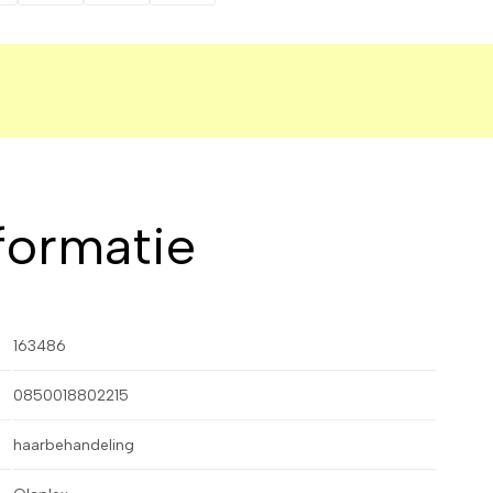
formatie
163486
0850018802215
haarbehandeling