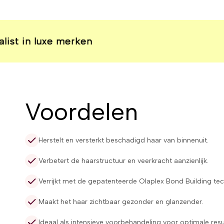
uxe merken
uxe merken
uxe merken
uxe merken
Voordelen
Herstelt en versterkt beschadigd haar van binnenuit.
Verbetert de haarstructuur en veerkracht aanzienlijk.
Verrijkt met de gepatenteerde Olaplex Bond Building tec
Maakt het haar zichtbaar gezonder en glanzender.
Ideaal als intensieve voorbehandeling voor optimale resu