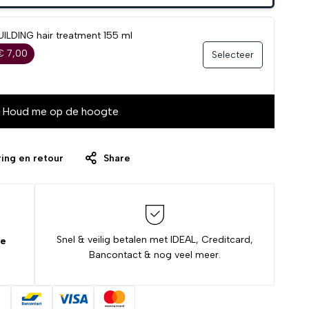
ILDING hair treatment 155 ml
€ 7,00
Selecteer
Houd me op de hoogte
ing en retour
Share
Snel & veilig betalen met IDEAL, Creditcard,
de
Bancontact & nog veel meer.