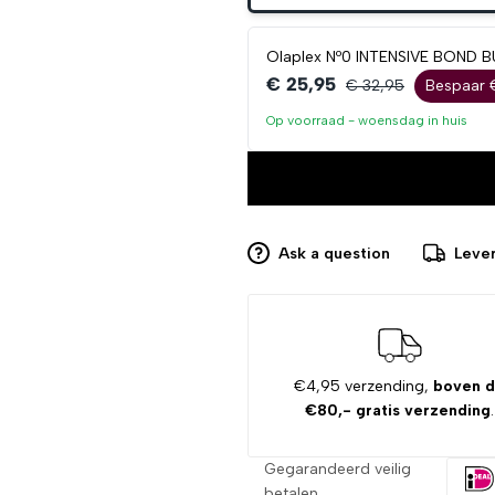
Olaplex Nº0 INTENSIVE BOND BU
€ 25,95
€ 32,95
Bespaar 
Op voorraad -
woensdag
in huis
Ask a question
Lever
€4,95 verzending,
boven 
€80,- gratis verzending
.
Gegarandeerd veilig
betalen