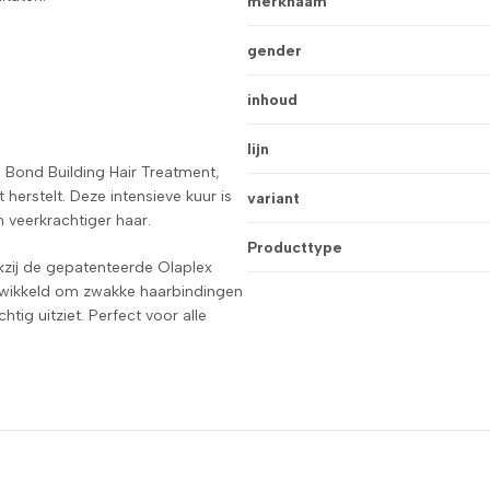
merknaam
gender
inhoud
lijn
 Bond Building Hair Treatment,
herstelt. Deze intensieve kuur is
variant
n veerkrachtiger haar.
Producttype
kzij de gepatenteerde Olaplex
ntwikkeld om zwakke haarbindingen
htig uitziet. Perfect voor alle