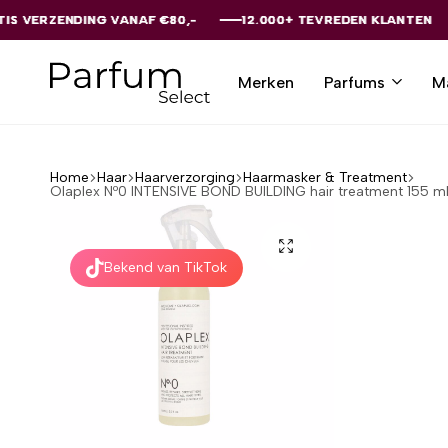
NG VANAF €80,-
NG VANAF €80,-
NG VANAF €80,-
NG VANAF €80,-
NG VANAF €80,-
12.000+ TEVREDEN KLANTEN
12.000+ TEVREDEN KLANTEN
12.000+ TEVREDEN KLANTEN
12.000+ TEVREDEN KLANTEN
12.000+ TEVREDEN KLANTEN
Merken
Parfums
M
Parfumselect
Home
Haar
Haarverzorging
Haarmasker & Treatment
Olaplex Nº0 INTENSIVE BOND BUILDING hair treatment 155 m
Bekend van TikTok