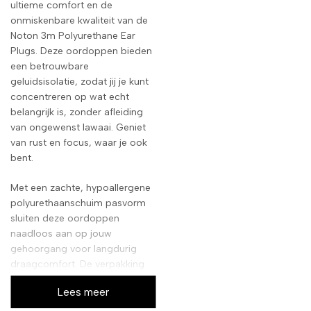
ultieme comfort en de
onmiskenbare kwaliteit van de
Noton 3m Polyurethane Ear
Plugs. Deze oordoppen bieden
een betrouwbare
geluidsisolatie, zodat jij je kunt
concentreren op wat echt
belangrijk is, zonder afleiding
van ongewenst lawaai. Geniet
van rust en focus, waar je ook
bent.
Met een zachte, hypoallergene
polyurethaanschuim pasvorm
sluiten deze oordoppen
naadloos aan op jouw
gehoorgang voor langdurig
draagcomfort. De verpakking
bevat 2 paar oordoppen, wat
Lees meer
zorgt voor een langdurige
voorraad. Perfect voor gebruik