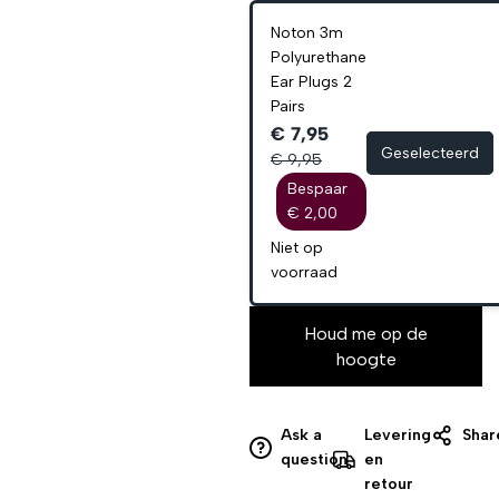
Noton 3m
Polyurethane
Ear Plugs 2
Pairs
€ 7,95
Geselecteerd
€ 9,95
Bespaar
€ 2,00
Niet op
voorraad
Houd me op de
hoogte
Ask a
Levering
Shar
question
en
retour