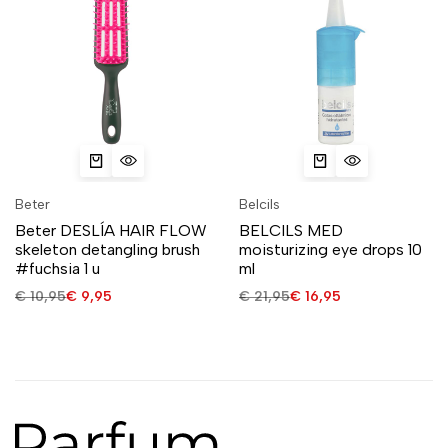
Beter
Belcils
Beter DESLÍA HAIR FLOW
BELCILS MED
skeleton detangling brush
moisturizing eye drops 10
#fuchsia 1 u
ml
€
10,95
€
9,95
€
21,95
€
16,95