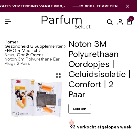
S VERZENDING VANAF €80,-
S VERZENDING VANAF €80,-
S VERZENDING VANAF €80,-
12.000+ TEVREDEN KLANTEN
12.000+ TEVREDEN KLANTEN
12.000+ TEVREDEN KLANTEN
0
Noton 3M
Home
Gezondheid & Supplementen
EHBO & Medisch
Polyurethaan
Neus, Oor & Ogen
Noton 3m Polyurethane Ear
Oordopjes |
Plugs 2 Pairs
Geluidsisolatie |
Comfort | 2
Paar
Sold out
93
verkocht afgelopen week