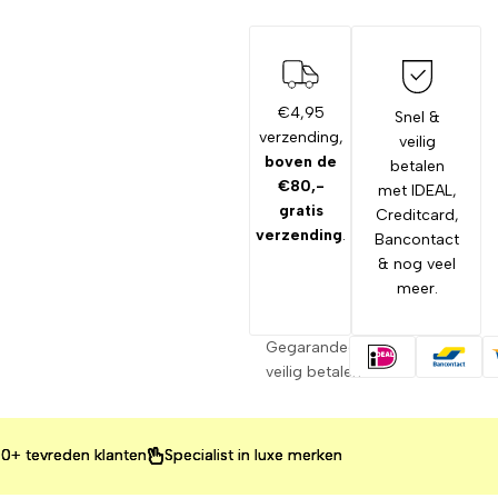
€4,95
Snel &
verzending,
veilig
boven de
betalen
€80,-
met IDEAL,
gratis
Creditcard,
verzending
.
Bancontact
& nog veel
meer.
Gegarandeerd
veilig betalen
evreden klanten
evreden klanten
evreden klanten
Specialist in luxe merken
Specialist in luxe merken
Specialist in luxe merken