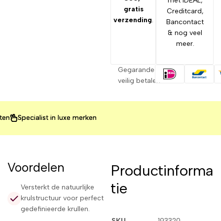
met IDEAL,
gratis
Creditcard,
verzending
.
Bancontact
& nog veel
meer.
Gegarandeerd
veilig betalen
Specialist in luxe merken
Specialist in luxe merken
Specialist in luxe merken
Voordelen
Productinforma
tie
Versterkt de natuurlijke
krulstructuur voor perfect
gedefinieerde krullen.
SKU
193320