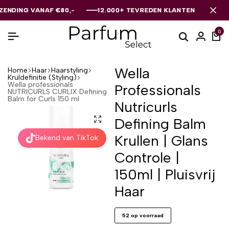
NG VANAF €80,-
NG VANAF €80,-
NG VANAF €80,-
12.000+ TEVREDEN KLANTEN
12.000+ TEVREDEN KLANTEN
12.000+ TEVREDEN KLANTEN
0
Wella
Home
Haar
Haarstyling
Kruldefinitie (Styling)
Wella professionals
Professionals
NUTRICURLS CURLIX Defining
Balm for Curls 150 ml
Nutricurls
Defining Balm
Krullen | Glans
Bekend van TikTok
Controle |
150ml | Pluisvrij
Haar
52 op voorraad