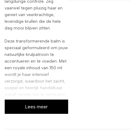
langdurige controle. Zeg
vaarwel tegen pluizig haar en
geniet van veerkrachtige,
levendige krullen die de hele
dag mooi blijven zitten.
Deze transformerende balm is
speciaal geformuleerd om jouw
natuurlijke krulpatroon te
accentueren en te voeden. Met
een royale inhoud van 150 ml
wordt je haar intensief
verzorgd, waardoor het zacht,
soepel en heerlijk handelbaar
wordt zonder het te verzwaren.
Lees meer