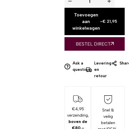
Toevoegen
aan
-
€
21,95
winkelwagen
BESTEL DIRECT
Ask a
Levering
Shar
question
en
retour
€4,95
Snel &
verzending,
veilig
boven de
betalen
€80,-