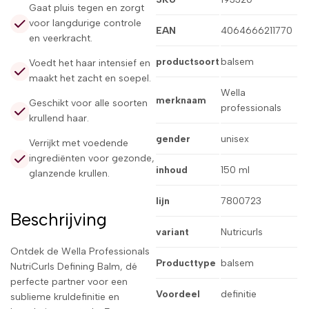
Gaat pluis tegen en zorgt
voor langdurige controle
EAN
4064666211770
en veerkracht.
productsoort
balsem
Voedt het haar intensief en
maakt het zacht en soepel.
Wella
merknaam
Geschikt voor alle soorten
professionals
krullend haar.
gender
unisex
Verrijkt met voedende
ingrediënten voor gezonde,
inhoud
150 ml
glanzende krullen.
lijn
7800723
Beschrijving
variant
Nutricurls
Ontdek de Wella Professionals
Producttype
balsem
NutriCurls Defining Balm, dé
perfecte partner voor een
Voordeel
definitie
sublieme kruldefinitie en