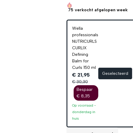
75
verkocht afgelopen week
Wella
professionals
NUTRICURLS
CURLIX
Defining
Balm for
Curls 150 ml
Geselecteerd
€ 21,95
€ 30,30
Bespaar
€ 8,35
Op voorraad -
donderdag
in
huis