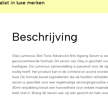
 luxe merken
 luxe merken
 luxe merken
 luxe merken
Beschrijving
Olay Luminous Skin Tone Advanced Anti-Ageing Serum is ee
geconcentreerde formule. Dit serum van Olay is geschikt vo
huidtypes. De Luminous samenstelling is passend voor de rij
nodig heeft. Het product kan in de ochtend en avond word
huid. De formule bevat ingrediënten die de huidtint verhelderen
serum is specifiek voor een regelmatige verzorgingsroutine
40ml verpakking bevat een hoeveelheid voor enkele maanden g
trekt snel in. Breng dit serum aan op een gezicht en hals voo