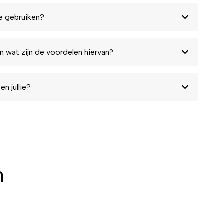
e gebruiken?
n wat zijn de voordelen hiervan?
n jullie?
n