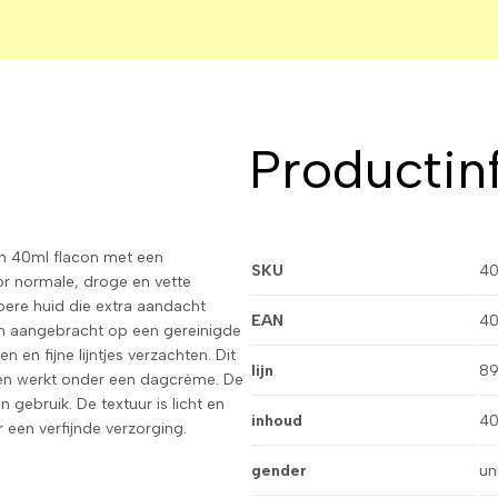
Productin
n 40ml flacon met een
SKU
40
or normale, droge en vette
pere huid die extra aandacht
EAN
40
en aangebracht op een gereinigde
 en fijne lijntjes verzachten. Dit
lijn
89
 en werkt onder een dagcrème. De
ebruik. De textuur is licht en
inhoud
40
r een verfijnde verzorging.
gender
un