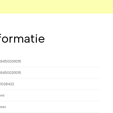
formatie
84500311015
84500311015
1028422
ml
isex