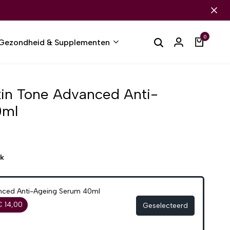
0
Gezondheid & Supplementen
in Tone Advanced Anti-
0ml
ek
nced Anti-Ageing Serum 40ml
€ 14,00
Geselecteerd