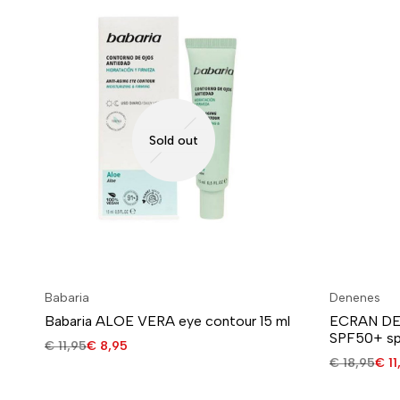
Sold out
Babaria
Denenes
Babaria ALOE VERA eye contour 15 ml
ECRAN DEN
SPF50+ spr
€
11,95
€
8,95
€
18,95
€
11