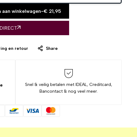
 aan winkelwagen
-
€
21,95
 DIRECT
ing en retour
Share
Snel & veilig betalen met IDEAL, Creditcard,
de
Bancontact & nog veel meer.