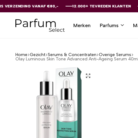
DING VANAF €80,-
DING VANAF €80,-
DING VANAF €80,-
DING VANAF €80,-
DING VANAF €80,-
12.000+ TEVREDEN KLANTEN
12.000+ TEVREDEN KLANTEN
12.000+ TEVREDEN KLANTEN
12.000+ TEVREDEN KLANTEN
12.000+ TEVREDEN KLANTEN
Merken
Parfums
M
Parfumselect
Home
Gezicht
Serums & Concentraten
Overige Serums
Olay Luminous Skin Tone Advanced Anti-Ageing Serum 40m