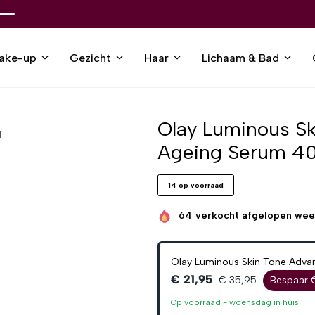
ake-up
Gezicht
Haar
Lichaam & Bad
Olay Luminous Sk
l
Ageing Serum 4
14 op voorraad
64
verkocht afgelopen we
Olay Luminous Skin Tone Adva
€ 21,95
€ 35,95
Bespaar 
Op voorraad -
woensdag
in huis