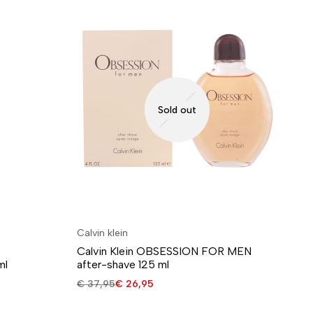
Sold out
Calvin klein
Ba
Calvin Klein OBSESSION FOR MEN
Ba
ml
after-shave 125 ml
cl
€
37,95
€
26,95
€
5