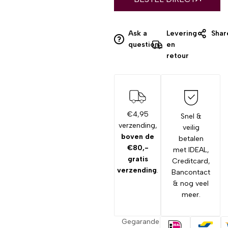
Ask a
Levering
Shar
question
en
retour
€4,95
Snel &
verzending,
veilig
boven de
betalen
€80,-
met IDEAL,
gratis
Creditcard,
verzending
.
Bancontact
& nog veel
meer.
Gegarandeerd