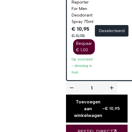
Reporter
For Men
Deodorant
Spray 75ml
€ 10,95
Geselecteerd
€ 11,95
Bespaar
€ 1,00
Op voorraad
-
dinsdag
in
huis
Toevoegen
aan
-
€
10,95
winkelwagen
BESTEL DIRECT