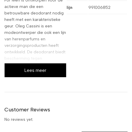
For Men is ontworpen voor de
actieve man die een
lijn
991006852
betrouwbare deodorant nodig
heeft met een karakteristieke
geur. Oleg Cassini is een
modeontwerper die ook een lijn
van herenparfums en
verzorgingsproducten heeft
ontwikkeld. De deodorant biedt
bescherming tegen
transpiratiegeuren en kan
Lees meer
dagelijks worden gebruikt. De
75ml verpakking is compact en
handig voor onderweg of in de
sporttas. De geur is
uitgesproken mannelijk en past
bij de Reporter for Men
Customer Reviews
parfumlijn.
No reviews yet.