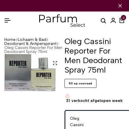
TIS VERZENDING VANAF €80,-
TIS VERZENDING VANAF €80,-
TIS VERZENDING VANAF €80,-
12.000+ TEVREDEN KLANTEN
12.000+ TEVREDEN KLANTEN
12.000+ TEVREDEN KLANTEN
0
Oleg Cassini
Home
Lichaam & Bad
Deodorant & Antiperspirant
Oleg Cassini Reporter For Men
Reporter For
Deodorant Spray 75ml
Men Deodorant
Spray 75ml
50 op voorraad
31
verkocht afgelopen week
Oleg
Cassini