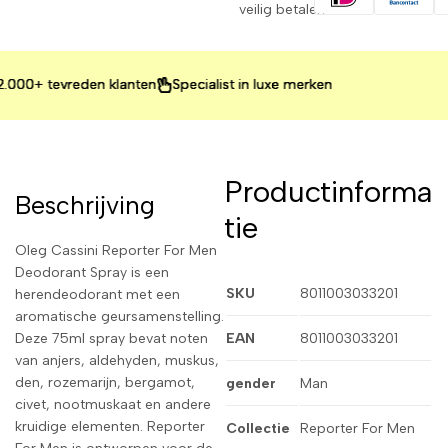
veilig betalen
0+ tevreden klanten
0+ tevreden klanten
0+ tevreden klanten
Specialist in luxe merken
Specialist in luxe merken
Specialist in luxe merken
Productinforma
Beschrijving
tie
Oleg Cassini Reporter For Men
Deodorant Spray is een
SKU
8011003033201
herendeodorant met een
aromatische geursamenstelling.
Deze 75ml spray bevat noten
EAN
8011003033201
van anjers, aldehyden, muskus,
den, rozemarijn, bergamot,
gender
Man
civet, nootmuskaat en andere
kruidige elementen. Reporter
Collectie
Reporter For Men