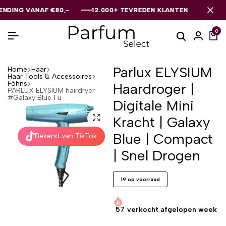
 VANAF €80,-
 VANAF €80,-
 VANAF €80,-
12.000+ TEVREDEN KLANTEN
12.000+ TEVREDEN KLANTEN
12.000+ TEVREDEN KLANTEN
0
Parlux ELYSIUM
Home
Haar
Haar Tools & Accessoires
Föhns
Haardroger |
PARLUX ELYSIUM hairdryer
#Galaxy Blue 1 u
Digitale Mini
Kracht | Galaxy
Blue | Compact
Bekend van TikTok
| Snel Drogen
19 op voorraad
57
verkocht afgelopen week