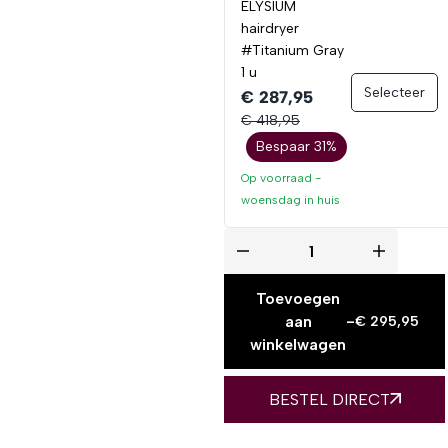
ELYSIUM
hairdryer
#Titanium Gray
1 u
Selecteer
€ 287,95
€ 418,95
Bespaar 31%
Op voorraad -
woensdag
in huis
Toevoegen
aan
-
€
295,95
winkelwagen
BESTEL DIRECT