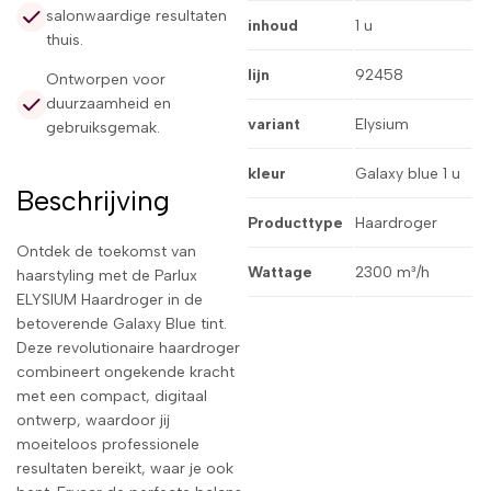
salonwaardige resultaten
inhoud
1 u
thuis.
lijn
92458
Ontworpen voor
duurzaamheid en
variant
Elysium
gebruiksgemak.
kleur
Galaxy blue 1 u
Beschrijving
Producttype
Haardroger
Ontdek de toekomst van
Wattage
2300 m³/h
haarstyling met de Parlux
ELYSIUM Haardroger in de
betoverende Galaxy Blue tint.
Deze revolutionaire haardroger
combineert ongekende kracht
met een compact, digitaal
ontwerp, waardoor jij
moeiteloos professionele
resultaten bereikt, waar je ook