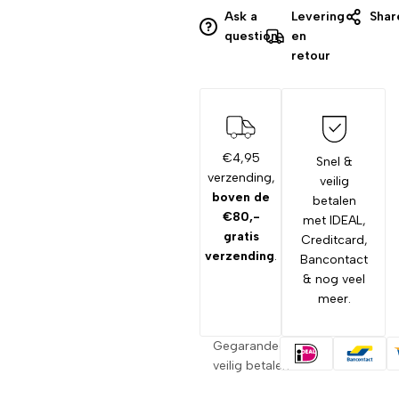
Ask a
Levering
Shar
question
en
retour
€4,95
Snel &
verzending,
veilig
boven de
betalen
€80,-
met IDEAL,
gratis
Creditcard,
verzending
.
Bancontact
& nog veel
meer.
Gegarandeerd
veilig betalen