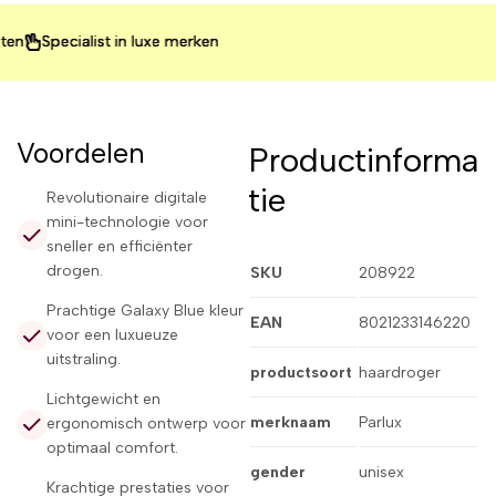
pecialist in luxe merken
pecialist in luxe merken
pecialist in luxe merken
Voordelen
Productinforma
tie
Revolutionaire digitale
mini-technologie voor
sneller en efficiënter
drogen.
SKU
208922
Prachtige Galaxy Blue kleur
EAN
8021233146220
voor een luxueuze
uitstraling.
productsoort
haardroger
Lichtgewicht en
merknaam
Parlux
ergonomisch ontwerp voor
optimaal comfort.
gender
unisex
Krachtige prestaties voor