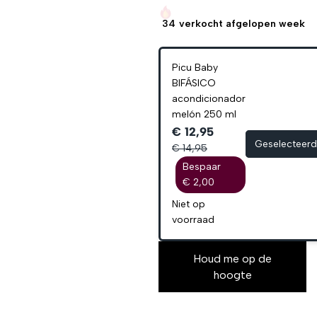
34
verkocht afgelopen week
Picu Baby
BIFÁSICO
acondicionador
melón 250 ml
€ 12,95
Geselecteerd
€ 14,95
Bespaar
€ 2,00
Niet op
voorraad
Houd me op de
hoogte