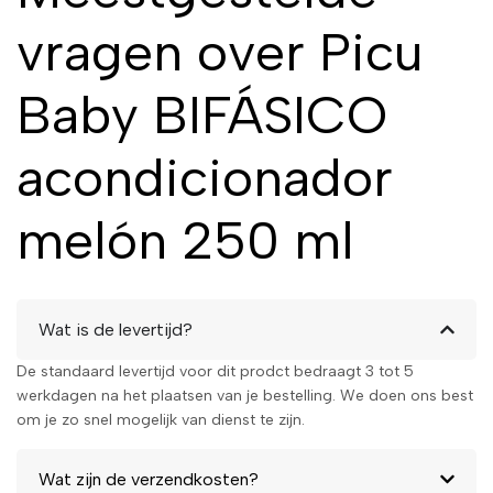
Meloen
vragen over Picu
Speciaal voor babyhaar
Milde formule die het haar
Baby BIFÁSICO
zacht maakt en ontwart.
Dubbele werking
Voedt
intensief en maakt het haar
acondicionador
makkelijk doorkambaar.
Verfrissende meloengeur
melón 250 ml
Een subtiele, aangename
geur.
Lichtgewicht formule
Verzwaart het haar niet.
250 ml
Royale inhoud voor
Wat is de levertijd?
dagelijks gebruik.
De standaard levertijd voor dit prodct bedraagt 3 tot 5
werkdagen na het plaatsen van je bestelling. We doen ons best
Maak van het
om je zo snel mogelijk van dienst te zijn.
haarverzorgingsritueel een
plezier met de Picu Baby
Wat zijn de verzendkosten?
Bifasische Conditioner Meloen.