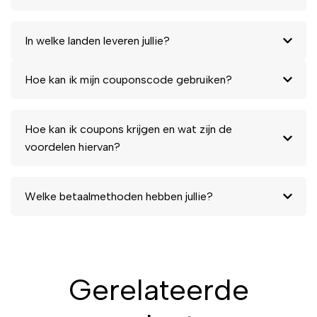
Het is de zorgzame keuze voor
het haar van je baby.
In welke landen leveren jullie?
Bestel nu jouw Picu Baby
Bifasische Conditioner
Hoe kan ik mijn couponscode gebruiken?
Meloen en geniet van zacht,
handelbaar haar!
Hoe kan ik coupons krijgen en wat zijn de
voordelen hiervan?
Welke betaalmethoden hebben jullie?
Gerelateerde