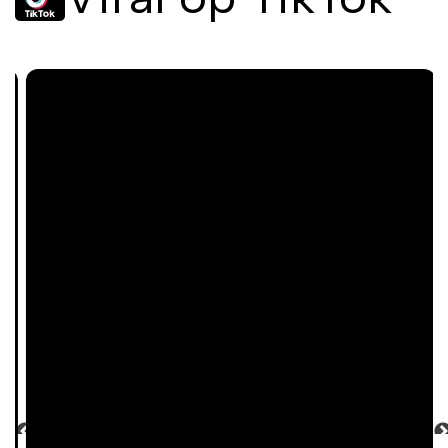
fase het haar ontwart en glad
maakt. Hierdoor wordt het
borstelen een stuk makkelijker
en wordt pluizig haar
voorkomen. Het resultaat is
prachtig, makkelijk te stylen
haar.
De heerlijke geur
van meloen
De conditioner is verrijkt met
een lichte en verfrissende
meloengeur. Deze subtiele,
natuurlijke geur zorgt ervoor
dat het haar van je baby heerlijk
ruikt, zonder overweldigend te
zijn. Een zachte, fruitige touch
die perfect past bij de onschuld
van je kleintje.