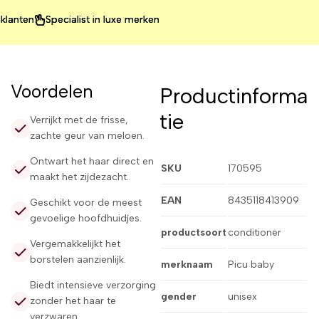
en
en
en
Specialist in luxe merken
Specialist in luxe merken
Specialist in luxe merken
Voordelen
Productinforma
tie
Verrijkt met de frisse,
zachte geur van meloen.
Ontwart het haar direct en
SKU
170595
maakt het zijdezacht.
EAN
8435118413909
Geschikt voor de meest
gevoelige hoofdhuidjes.
productsoort
conditioner
Vergemakkelijkt het
borstelen aanzienlijk.
merknaam
Picu baby
Biedt intensieve verzorging
gender
unisex
zonder het haar te
verzwaren.