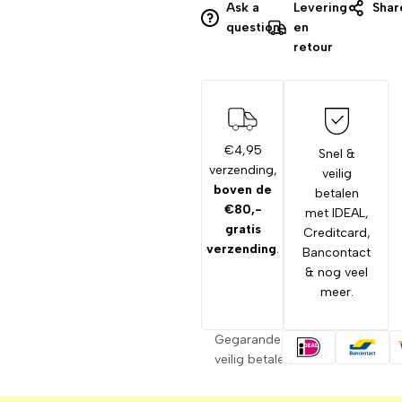
Ask a
Levering
Shar
question
en
retour
€4,95
Snel &
verzending,
veilig
boven de
betalen
€80,-
met IDEAL,
gratis
Creditcard,
verzending
.
Bancontact
& nog veel
meer.
Gegarandeerd
veilig betalen