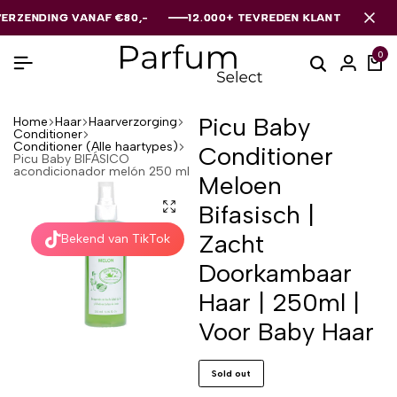
NDING VANAF €80,-
NDING VANAF €80,-
NDING VANAF €80,-
12.000+ TEVREDEN KLANTEN
12.000+ TEVREDEN KLANTEN
12.000+ TEVREDEN KLANTEN
0
Picu Baby
Home
Haar
Haarverzorging
Conditioner
Conditioner (Alle haartypes)
Conditioner
Picu Baby BIFÁSICO
acondicionador melón 250 ml
Meloen
Bifasisch |
Zacht
Bekend van TikTok
Doorkambaar
Haar | 250ml |
Voor Baby Haar
Sold out