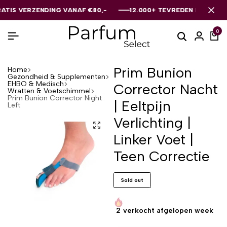
 VERZENDING VANAF €80,-
 VERZENDING VANAF €80,-
 VERZENDING VANAF €80,-
12.000+ TEVREDEN KLANTEN
12.000+ TEVREDEN KLANTEN
12.000+ TEVREDEN KLANTEN
0
Prim Bunion
Home
Gezondheid & Supplementen
EHBO & Medisch
Corrector Nacht
Wratten & Voetschimmel
Prim Bunion Corrector Night
| Eeltpijn
Left
Verlichting |
Linker Voet |
Teen Correctie
Sold out
2
verkocht afgelopen week