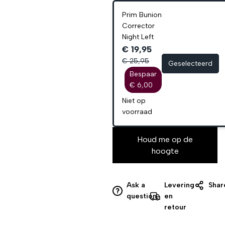
Prim Bunion
Corrector
Night Left
€ 19,95
€ 25,95
Geselecteerd
Bespaar
€ 6,00
Niet op
voorraad
Houd me op de
hoogte
Ask a
Levering
Shar
question
en
retour