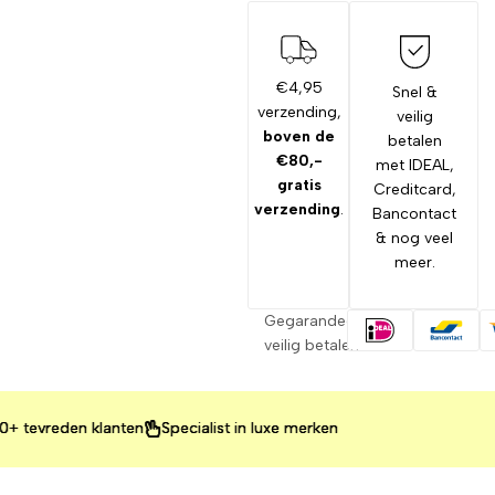
€4,95
Snel &
verzending,
veilig
boven de
betalen
€80,-
met IDEAL,
gratis
Creditcard,
verzending
.
Bancontact
& nog veel
meer.
Gegarandeerd
veilig betalen
vreden klanten
vreden klanten
vreden klanten
Specialist in luxe merken
Specialist in luxe merken
Specialist in luxe merken