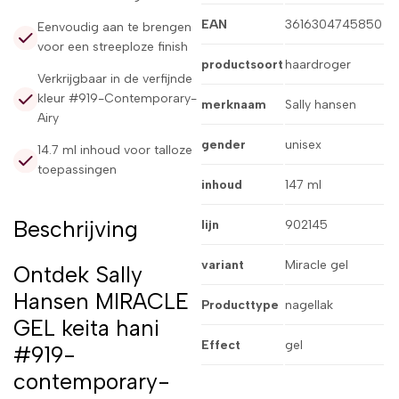
EAN
3616304745850
Eenvoudig aan te brengen
voor een streeploze finish
productsoort
haardroger
Verkrijgbaar in de verfijnde
kleur #919-Contemporary-
merknaam
Sally hansen
Airy
gender
unisex
14.7 ml inhoud voor talloze
toepassingen
inhoud
147 ml
Beschrijving
lijn
902145
variant
Miracle gel
Ontdek Sally
Hansen MIRACLE
Producttype
nagellak
GEL keita hani
Effect
gel
#919-
contemporary-