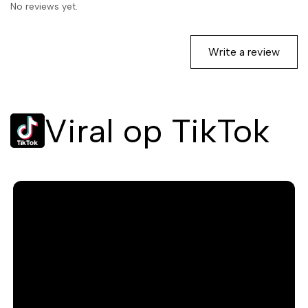
No reviews yet.
Hansen combineert de beste
eigenschappen van gelnagels
met het gebruiksgemak van
Write a review
een gewone nagellak. Je geniet
van een manicure die lang
mooi blijft en bestand is tegen
dagelijkse slijtage. Dit betekent
Viral op TikTok
minder tijd kwijt aan je nagels
en meer tijd om te genieten van
je leven.
De subtiele kleur
#919-
Contemporary-Airy
Deze tint is de perfecte balans
tussen subtiel en toch
opvallend. #919-
Contemporary-Airy is een kleur