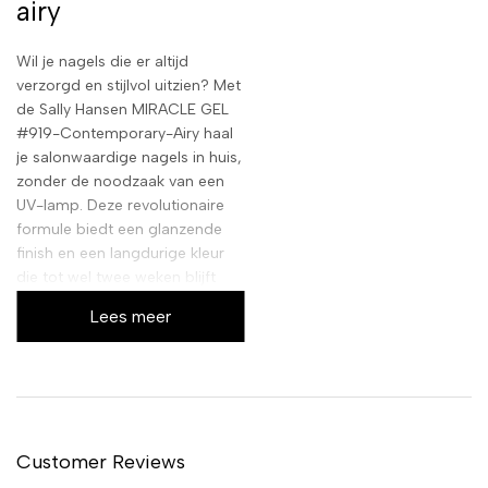
airy
Wil je nagels die er altijd
verzorgd en stijlvol uitzien? Met
de Sally Hansen MIRACLE GEL
#919-Contemporary-Airy haal
je salonwaardige nagels in huis,
zonder de noodzaak van een
UV-lamp. Deze revolutionaire
formule biedt een glanzende
finish en een langdurige kleur
die tot wel twee weken blijft
zitten. Zeg vaarwel tegen
Lees meer
chippen en hallo tegen
perfecte nagels, keer op keer!
De voordelen van
Miracle Gel
Customer Reviews
De MIRACLE GEL van Sally