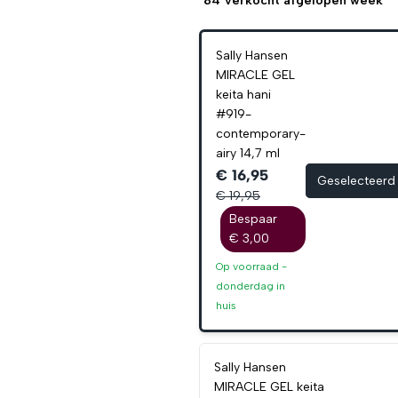
84
verkocht afgelopen week
Sally Hansen
MIRACLE GEL
keita hani
#919-
contemporary-
airy 14,7 ml
€ 16,95
Geselecteerd
€ 19,95
Bespaar
€ 3,00
Op voorraad -
donderdag
in
huis
Sally Hansen
MIRACLE GEL keita