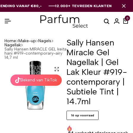
 VANAF €80,-
 VANAF €80,-
 VANAF €80,-
12.000+ TEVREDEN KLANTEN
12.000+ TEVREDEN KLANTEN
12.000+ TEVREDEN KLANTEN
0
Sally Hansen
Home
Make-up
Nagels
Nagellak
Sally Hansen MIRACLE GEL keita
Miracle Gel
hani #919-contemporary-airy
14,7 ml
Nagellak | Gel
Lak Kleur #919-
contemporary |
Bekend van TikTok
Subtiele Tint |
14.7ml
16 op voorraad