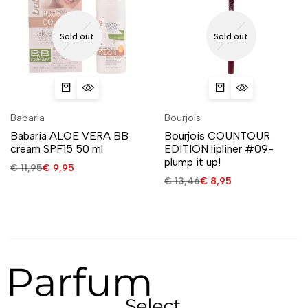
Sold out
Sold out
Babaria
Bourjois
Babaria ALOE VERA BB
Bourjois COUNTOUR
cream SPF15 50 ml
EDITION lipliner #09-
plump it up!
€
11,95
€
9,95
€
13,46
€
8,95