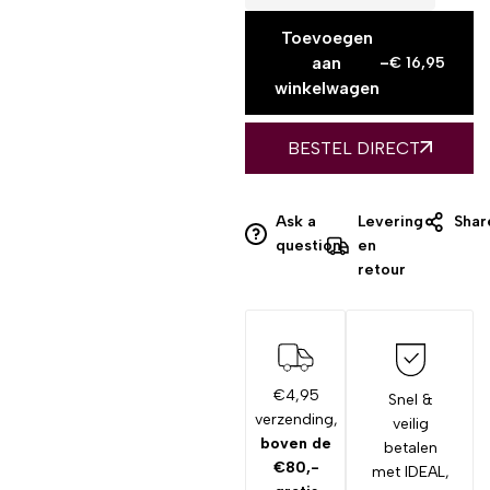
Toevoegen
aan
-
€
16,95
winkelwagen
BESTEL DIRECT
Ask a
Levering
Shar
question
en
retour
€4,95
Snel &
verzending,
veilig
boven de
betalen
€80,-
met IDEAL,