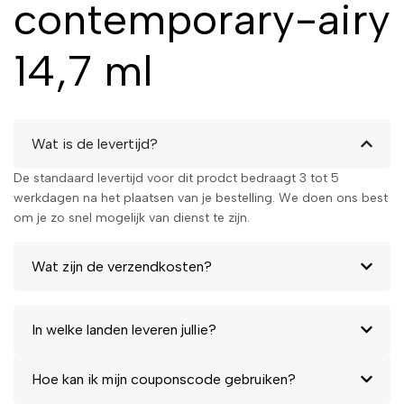
contemporary-airy
airy
14,7 ml
Als je op zoek bent naar een
nagellak die lang meegaat,
eenvoudig aan te brengen is en
een stijlvolle, moderne kleur
Wat is de levertijd?
biedt, dan is de #919-
Contemporary-Airy van Sally
De standaard levertijd voor dit prodct bedraagt 3 tot 5
Hansen de perfecte keuze.
werkdagen na het plaatsen van je bestelling. We doen ons best
Bestel nu en ervaar zelf hoe
om je zo snel mogelijk van dienst te zijn.
gemakkelijk het is om thuis een
professionele manicure te
creëren!
Wat zijn de verzendkosten?
Geef je nagels een moderne
touch en bestel de Sally
In welke landen leveren jullie?
Hansen MIRACLE GEL keita
hani #919-contemporary-airy
Hoe kan ik mijn couponscode gebruiken?
vandaag nog!