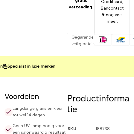
gratis
Creditcard,
verzending
.
Bancontact
& nog veel
meer.
Gegarandeerd
veilig betalen
cialist in luxe merken
cialist in luxe merken
cialist in luxe merken
Voordelen
Productinforma
tie
Langdurige glans en kleur
tot wel 14 dagen
Geen UV-lamp nodig voor
SKU
188738
een salonwaardig resultaat