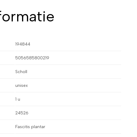
formatie
194844
5056585800219
Scholl
unisex
1 u
24526
Fascitis plantar