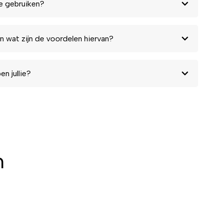
e gebruiken?
n wat zijn de voordelen hiervan?
n jullie?
n