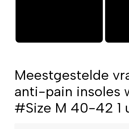
i
o
u
s
Meestgestelde vr
anti-pain insoles 
#Size M 40-42 1 