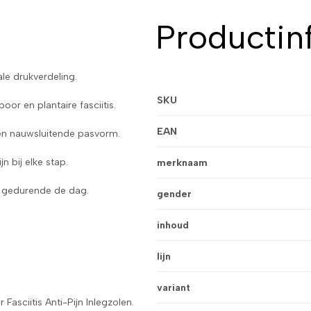
Productin
le drukverdeling.
SKU
oor en plantaire fasciitis.
EAN
n nauwsluitende pasvorm.
n bij elke stap.
merknaam
n gedurende de dag.
gender
inhoud
lijn
variant
Fasciitis Anti-Pijn Inlegzolen.