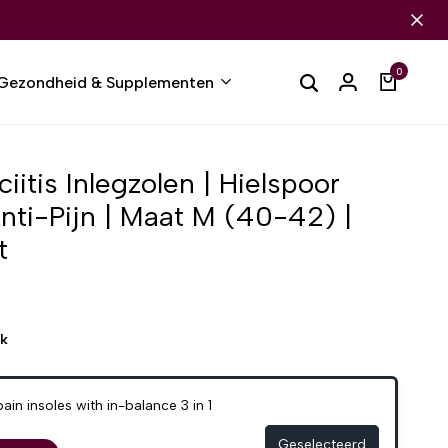
0
Gezondheid & Supplementen
ciitis Inlegzolen | Hielspoor
 Anti-Pijn | Maat M (40-42) |
t
ek
in insoles with in-balance 3 in 1
Geselecteerd