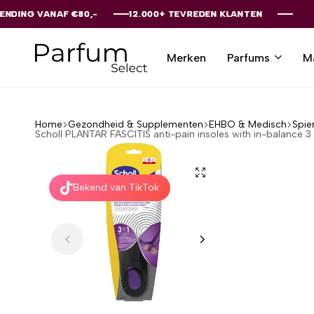
 €80,-
 €80,-
 €80,-
 €80,-
 €80,-
12.000+ TEVREDEN KLANTEN
12.000+ TEVREDEN KLANTEN
12.000+ TEVREDEN KLANTEN
12.000+ TEVREDEN KLANTEN
12.000+ TEVREDEN KLANTEN
Merken
Parfums
M
Parfumselect
Home
Gezondheid & Supplementen
EHBO & Medisch
Spie
Scholl PLANTAR FASCITIS anti-pain insoles with in-balance 3
Bekend van TikTok