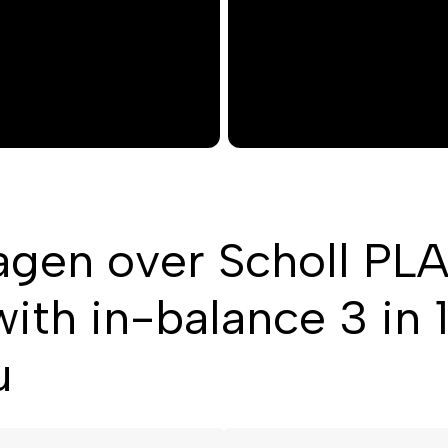
agen over Scholl PL
with in-balance 3 in
u