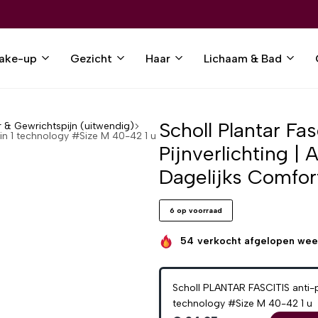
ake-up
Gezicht
Haar
Lichaam & Bad
Scholl Plantar Fas
r & Gewrichtspijn (uitwendig)
 in 1 technology #Size M 40-42 1 u
Pijnverlichting |
Dagelijks Comfor
6 op voorraad
54
verkocht afgelopen we
Scholl PLANTAR FASCITIS anti-pa
technology #Size M 40-42 1 u