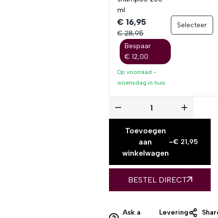
ml
€ 16,95
Selecteer
€ 28,95
Bespaar
€ 12,00
Op voorraad -
woensdag
in huis
Toevoegen
aan
-
€
21,95
winkelwagen
BESTEL DIRECT
Ask a
Levering
Shar