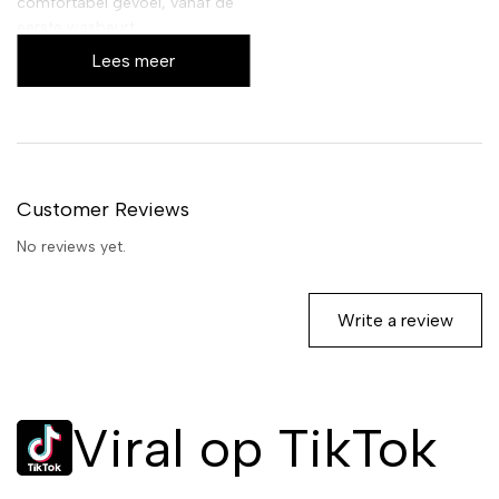
comfortabel gevoel, vanaf de
eerste wasbeurt.
Lees meer
Effectieve
bestrijding van
roos en overtollig
talg
Customer Reviews
De 400 ml verpakking van deze
No reviews yet.
effectieve shampoo biedt
langdurige verlichting bij
roosvorming en helpt overtollig
Write a review
talg te reguleren. De milde, pH-
neutrale samenstelling (pH 5.5)
zorgt ervoor dat je haar zacht
en verzorgd wordt, zonder het
Viral op TikTok
uit te drogen. De formule is
verrijkt met ingrediënten die de
hoofdhuid kalmeren en de