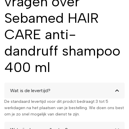
vragen over
HAIR CARE anti-
Sebamed HAIR
dandruff
shampoo
CARE anti-
Als je effectief van roos af wilt
komen en tegelijkertijd je haar
dandruff shampoo
en hoofdhuid wilt verzorgen,
dan is de Sebamed Anti-Roos
400 ml
Shampoo de juiste keuze. De
grote verpakking van 400 ml
biedt veel waar voor je geld en
zorgt ervoor dat je langdurig
kunt genieten van een gezonde
Wat is de levertijd?
hoofdhuid en prachtig haar.
De standaard levertijd voor dit prodct bedraagt 3 tot 5
Klaar om afscheid te nemen
werkdagen na het plaatsen van je bestelling. We doen ons best
van roos? Voeg de Sebamed
om je zo snel mogelijk van dienst te zijn.
HAIR CARE anti-dandruff
shampoo 400 ml toe aan je