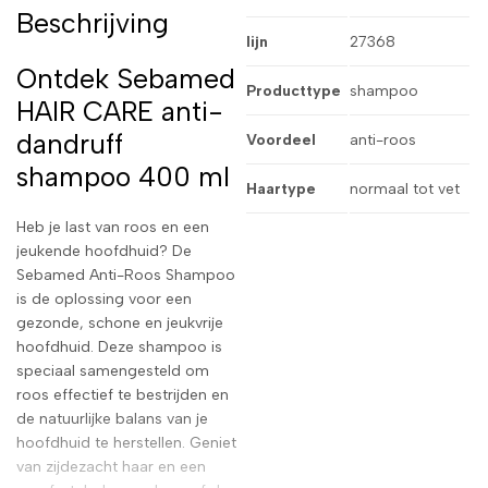
Beschrijving
lijn
27368
Ontdek Sebamed
Producttype
shampoo
HAIR CARE anti-
dandruff
Voordeel
anti-roos
shampoo 400 ml
Haartype
normaal tot vet
Heb je last van roos en een
jeukende hoofdhuid? De
Sebamed Anti-Roos Shampoo
is de oplossing voor een
gezonde, schone en jeukvrije
hoofdhuid. Deze shampoo is
speciaal samengesteld om
roos effectief te bestrijden en
de natuurlijke balans van je
hoofdhuid te herstellen. Geniet
van zijdezacht haar en een