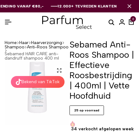
G VANAF €80,-
G VANAF €80,-
G VANAF €80,-
12.000+ TEVREDEN KLANTEN
12.000+ TEVREDEN KLANTEN
12.000+ TEVREDEN KLANTEN
0
Sebamed Anti-
Home
Haar
Haarverzorging
Shampoo
Anti-Roos Shampoo
Roos Shampoo |
Sebamed HAIR CARE anti-
dandruff shampoo 400 ml
Effectieve
Roosbestrijding
Bekend van TikTok
| 400ml | Vette
Hoofdhuid
25 op voorraad
34
verkocht afgelopen week