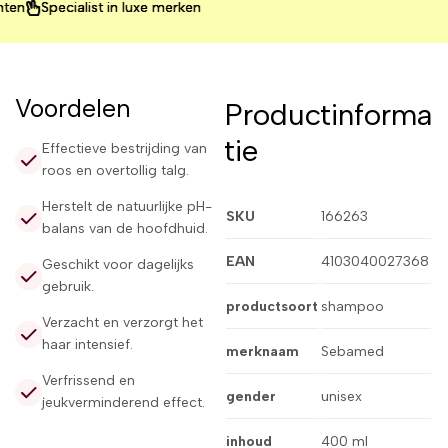
Specialist in luxe merken
Specialist in luxe merken
Specialist in luxe merken
Voordelen
Productinforma
tie
Effectieve bestrijding van
roos en overtollig talg.
Herstelt de natuurlijke pH-
SKU
166263
balans van de hoofdhuid.
EAN
4103040027368
Geschikt voor dagelijks
gebruik.
productsoort
shampoo
Verzacht en verzorgt het
haar intensief.
merknaam
Sebamed
Verfrissend en
gender
unisex
jeukverminderend effect.
inhoud
400 ml