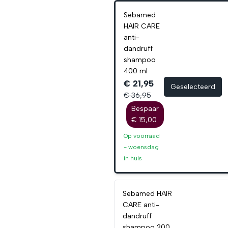
Sebamed
HAIR CARE
anti-
dandruff
shampoo
400 ml
€ 21,95
Geselecteerd
€ 36,95
Bespaar
€ 15,00
Op voorraad
-
woensdag
in huis
Sebamed HAIR
CARE anti-
dandruff
shampoo 200