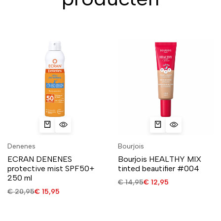
Denenes
Bourjois
ECRAN DENENES
Bourjois HEALTHY MIX
protective mist SPF50+
tinted beautifier #004
250 ml
€
14,95
€
12,95
€
20,95
€
15,95