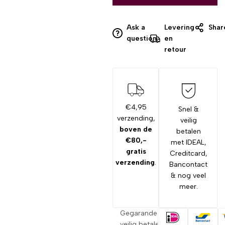
Ask a
Levering
Shar
question
en
retour
€4,95
Snel &
verzending,
veilig
boven de
betalen
€80,-
met IDEAL,
gratis
Creditcard,
verzending
.
Bancontact
& nog veel
meer.
Gegarandeerd
veilig betalen