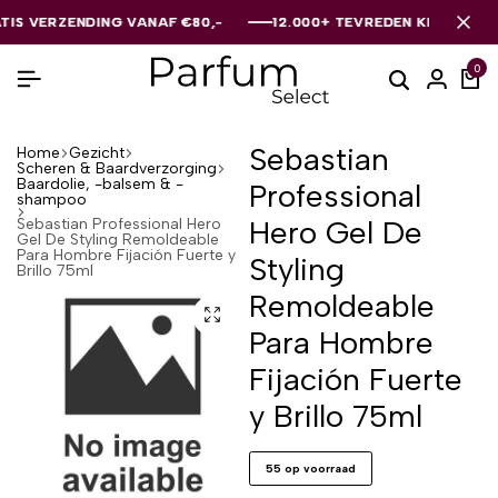
ERZENDING VANAF €80,-
ERZENDING VANAF €80,-
ERZENDING VANAF €80,-
12.000+ TEVREDEN KLANTEN
12.000+ TEVREDEN KLANTEN
12.000+ TEVREDEN KLANTEN
0
Sebastian
Home
Gezicht
Scheren & Baardverzorging
Baardolie, -balsem & -
Professional
shampoo
Hero Gel De
Sebastian Professional Hero
Gel De Styling Remoldeable
Para Hombre Fijación Fuerte y
Styling
Brillo 75ml
Remoldeable
Para Hombre
Fijación Fuerte
y Brillo 75ml
55 op voorraad