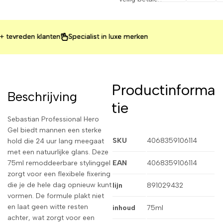
reden klanten
reden klanten
reden klanten
Specialist in luxe merken
Specialist in luxe merken
Specialist in luxe merken
Productinforma
Beschrijving
tie
Sebastian Professional Hero
Gel biedt mannen een sterke
SKU
4068359106114
hold die 24 uur lang meegaat
met een natuurlijke glans. Deze
75ml remoddeerbare stylinggel
EAN
4068359106114
zorgt voor een flexibele fixering
die je de hele dag opnieuw kunt
lijn
891029432
vormen. De formule plakt niet
en laat geen witte resten
inhoud
75ml
achter, wat zorgt voor een