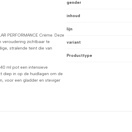
gender
inhoud
lijn
LLULAR PERFORMANCE Crème. Deze
 veroudering zichtbaar te
variant
ige, stralende teint die van
Producttype
 40 ml pot een intensieve
kt diep in op de huidlagen om de
gen, voor een gladder en steviger