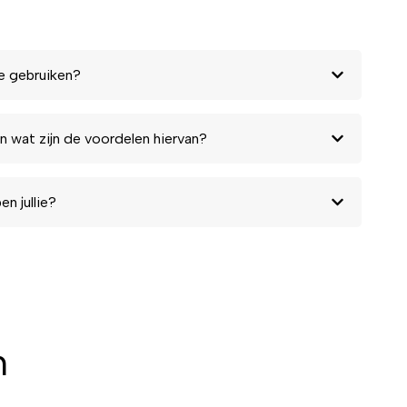
e gebruiken?
n wat zijn de voordelen hiervan?
n jullie?
n