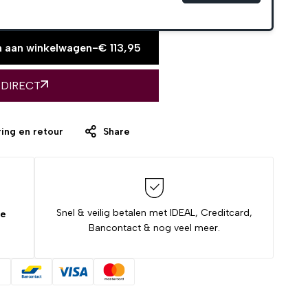
 aan winkelwagen
-
€
113,95
 DIRECT
ing en retour
Share
Snel & veilig betalen met IDEAL, Creditcard,
de
Bancontact & nog veel meer.