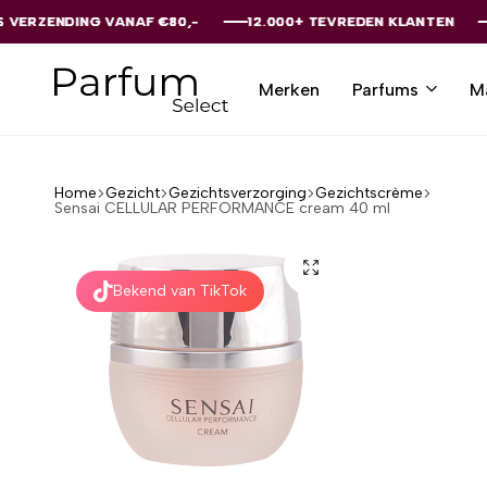
VANAF €80,-
VANAF €80,-
VANAF €80,-
VANAF €80,-
VANAF €80,-
12.000+ TEVREDEN KLANTEN
12.000+ TEVREDEN KLANTEN
12.000+ TEVREDEN KLANTEN
12.000+ TEVREDEN KLANTEN
12.000+ TEVREDEN KLANTEN
Merken
Parfums
M
Parfumselect
Home
Gezicht
Gezichtsverzorging
Gezichtscrème
Sensai CELLULAR PERFORMANCE cream 40 ml
Bekend van TikTok