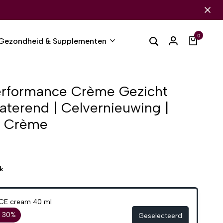
0
Gezondheid & Supplementen
Performance Crème Gezicht
aterend | Celvernieuwing |
l Crème
k
CE cream 40 ml
r 30%
Geselecteerd