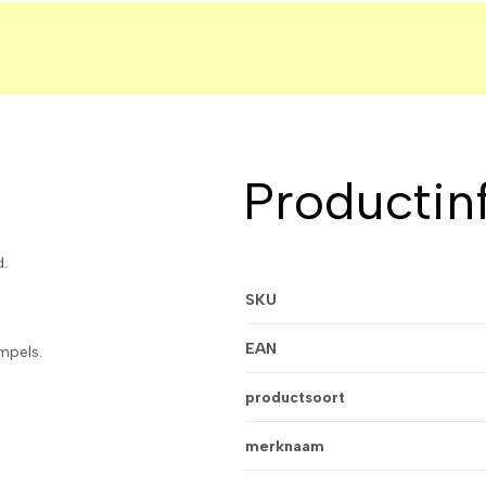
Productin
d.
SKU
EAN
impels.
productsoort
.
merknaam