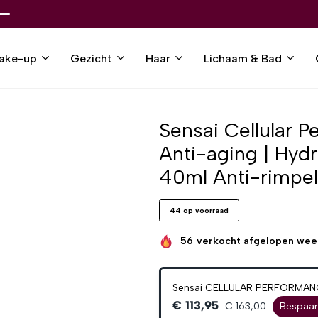
ake-up
Gezicht
Haar
Lichaam & Bad
Sensai Cellular 
Anti-aging | Hydr
40ml Anti-rimpe
44 op voorraad
56
verkocht afgelopen wee
Sensai CELLULAR PERFORMAN
€ 113,95
€ 163,00
Bespaa