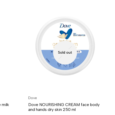
Sold out
Dove
Cal
 milk
Dove NOURISHING CREAM face body
Ca
and hands dry skin 250 ml