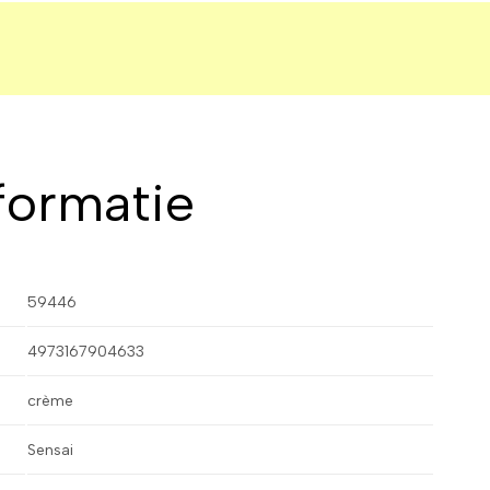
formatie
59446
4973167904633
crème
Sensai