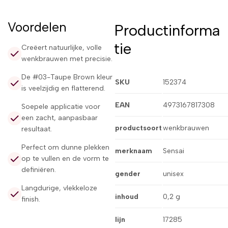
Voordelen
Productinforma
tie
Creëert natuurlijke, volle
wenkbrauwen met precisie.
De #03-Taupe Brown kleur
SKU
152374
is veelzijdig en flatterend.
EAN
4973167817308
Soepele applicatie voor
een zacht, aanpasbaar
productsoort
wenkbrauwen
resultaat.
Perfect om dunne plekken
merknaam
Sensai
op te vullen en de vorm te
definiëren.
gender
unisex
Langdurige, vlekkeloze
inhoud
0,2 g
finish.
lijn
17285