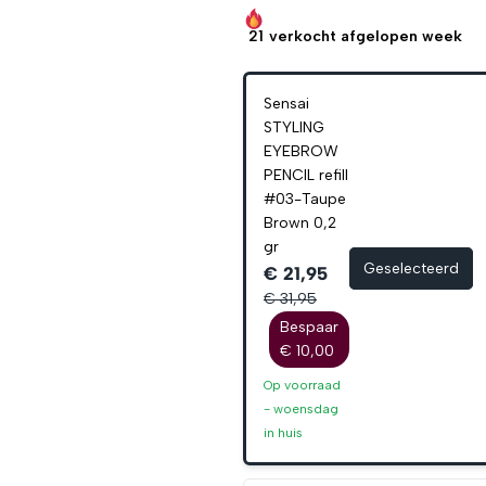
21
verkocht afgelopen week
Sensai
STYLING
EYEBROW
PENCIL refill
#03-Taupe
Brown 0,2
gr
Geselecteerd
€ 21,95
€ 31,95
Bespaar
€ 10,00
Op voorraad
-
woensdag
in huis