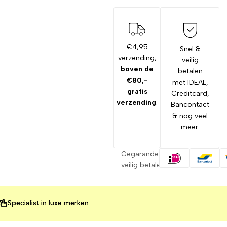
€4,95
Snel &
verzending,
veilig
boven de
betalen
€80,-
met IDEAL,
gratis
Creditcard,
verzending
.
Bancontact
& nog veel
meer.
Gegarandeerd
veilig betalen
ialist in luxe merken
ialist in luxe merken
ialist in luxe merken