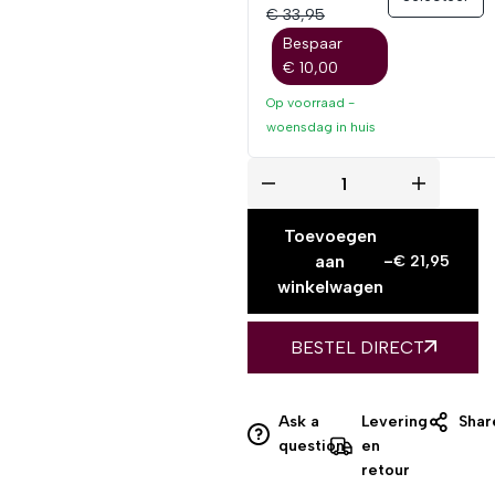
€ 33,95
Bespaar
€ 10,00
Op voorraad -
woensdag
in huis
Toevoegen
aan
-
€
21,95
winkelwagen
BESTEL DIRECT
Ask a
Levering
Shar
question
en
retour