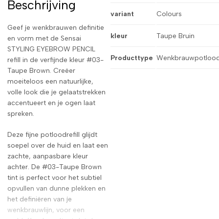
Beschrijving
variant
Colours
Geef je wenkbrauwen definitie
kleur
Taupe Bruin
en vorm met de Sensai
STYLING EYEBROW PENCIL
Producttype
Wenkbrauwpotloo
refill in de verfijnde kleur #03-
Taupe Brown. Creëer
moeiteloos een natuurlijke,
volle look die je gelaatstrekken
accentueert en je ogen laat
spreken.
Deze fijne potloodrefill glijdt
soepel over de huid en laat een
zachte, aanpasbare kleur
achter. De #03-Taupe Brown
tint is perfect voor het subtiel
opvullen van dunne plekken en
het definiëren van je
wenkbrauwlijn, voor een