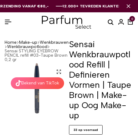
ING VANAF €80,-
ING VANAF €80,-
ING VANAF €80,-
12.000+ TEVREDEN KLANTEN
12.000+ TEVREDEN KLANTEN
12.000+ TEVREDEN KLANTEN
0
Sensai
Home
Make-up
Wenkbrauwen
Wenkbrauwpotlood
Sensai STYLING EYEBROW
Wenkbrauwpotl
PENCIL refill #03-Taupe Brown
0,2 gr
ood Refill |
Definieren
Vormen | Taupe
Bekend van TikTok
Brown | Make-
up Oog Make-
up
33 op voorraad