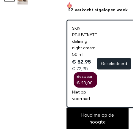
22
verkocht afgelopen week
SKIN
REJUVENATE
delining
night cream
50 ml
€ 52,95
Geselecteerd
€ 72,95
Bespaar
€ 20,00
Niet op
voorraad
Houd me op de
hoogte