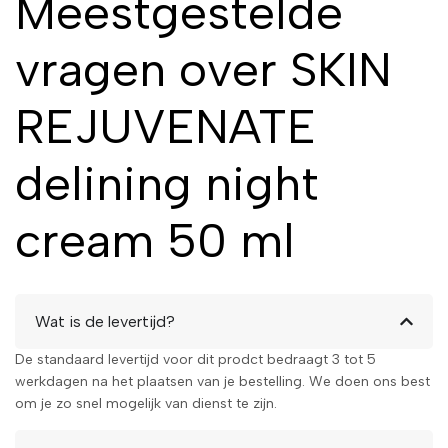
Meestgestelde
vragen over SKIN
REJUVENATE
delining night
cream 50 ml
Wat is de levertijd?
De standaard levertijd voor dit prodct bedraagt 3 tot 5
werkdagen na het plaatsen van je bestelling. We doen ons best
om je zo snel mogelijk van dienst te zijn.