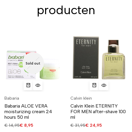
producten
Sold out
Babaria
Calvin klein
Babaria ALOE VERA
Calvin Klein ETERNITY
moisturizing cream 24
FOR MEN after-shave 100
hours 50 ml
ml
€
14,95
€
8,95
€
31,95
€
24,95