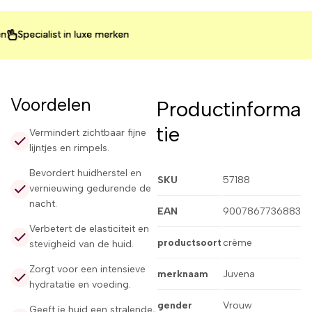
ecialist in luxe merken
ecialist in luxe merken
ecialist in luxe merken
Voordelen
Productinforma
tie
Vermindert zichtbaar fijne
lijntjes en rimpels.
Bevordert huidherstel en
SKU
57188
vernieuwing gedurende de
nacht.
EAN
9007867736883
Verbetert de elasticiteit en
productsoort
crème
stevigheid van de huid.
Zorgt voor een intensieve
merknaam
Juvena
hydratatie en voeding.
gender
Vrouw
Geeft je huid een stralende,