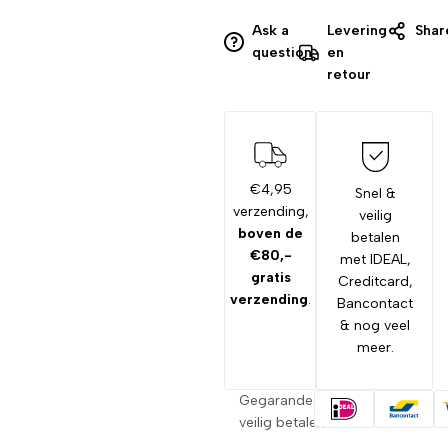
Ask a
Levering
Shar
question
en
retour
€4,95
Snel &
verzending,
veilig
boven de
betalen
€80,-
met IDEAL,
gratis
Creditcard,
verzending
.
Bancontact
& nog veel
meer.
Gegarandeerd
veilig betalen