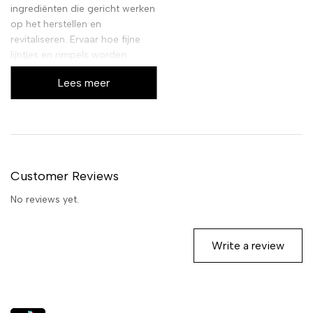
ingrediënten die gericht werken
op het herstellen en
revitaliseren. Ervaar hoe fijne
lijntjes en rimpels worden
aangepakt, terwijl de elasticiteit
Lees meer
van je huid wordt verbeterd
voor een veerkrachtige
uitstraling.
Customer Reviews
No reviews yet.
Write a review