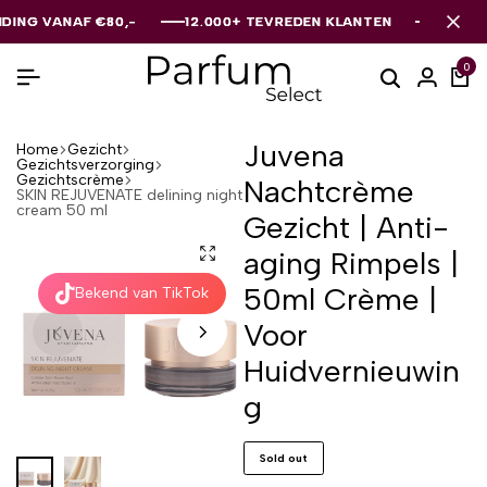
VANAF €80,-
VANAF €80,-
VANAF €80,-
12.000+ TEVREDEN KLANTEN
12.000+ TEVREDEN KLANTEN
12.000+ TEVREDEN KLANTEN
0
Juvena
Home
Gezicht
Gezichtsverzorging
Gezichtscrème
Nachtcrème
SKIN REJUVENATE delining night
cream 50 ml
Gezicht | Anti-
aging Rimpels |
50ml Crème |
Bekend van TikTok
Voor
Huidvernieuwin
g
Sold out