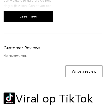
een vlekkeloze huid die de hele
dag blijft zitten. Geniet van een
stralende en egale teint die de
Lees meer
hele dag houdt.
Een flawless huid
met langdurige
dekking
Customer Reviews
Deze ultra-gepigmenteerde
No reviews yet.
formule van de Sleek IN YOUR
TONE concealer camoufleert
moeiteloos oneffenheden,
Write a review
donkere kringen en roodheid,
wat resulteert in een stralende
en egale teint die de hele dag
perfect blijft. Speciaal
Viral op TikTok
geformuleerd voor een
langdurige dekking, voelt deze
concealer licht aan op de huid.