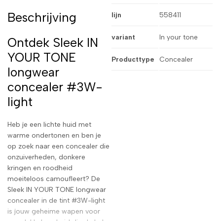
Beschrijving
lijn
558411
variant
In your tone
Ontdek Sleek IN
YOUR TONE
Producttype
Concealer
longwear
concealer #3W-
light
Heb je een lichte huid met
warme ondertonen en ben je
op zoek naar een concealer die
onzuiverheden, donkere
kringen en roodheid
moeiteloos camoufleert? De
Sleek IN YOUR TONE longwear
concealer in de tint #3W-light
is jouw geheime wapen voor