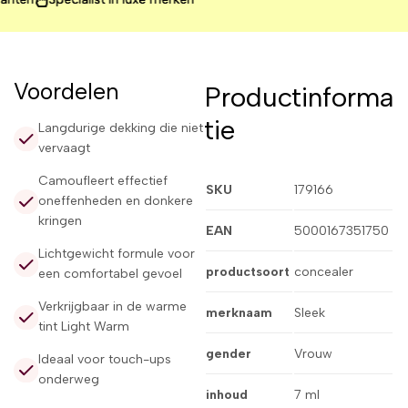
Voordelen
Productinforma
tie
Langdurige dekking die niet
vervaagt
Camoufleert effectief
SKU
179166
oneffenheden en donkere
kringen
EAN
5000167351750
Lichtgewicht formule voor
productsoort
concealer
een comfortabel gevoel
Verkrijgbaar in de warme
merknaam
Sleek
tint Light Warm
gender
Vrouw
Ideaal voor touch-ups
onderweg
inhoud
7 ml