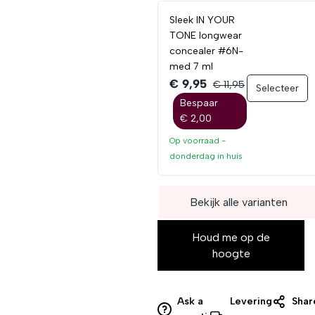
Sleek IN YOUR
TONE longwear
concealer #6N-
med 7 ml
€ 9,95
€ 11,95
Selecteer
Bespaar
€ 2,00
Op voorraad -
donderdag
in huis
Bekijk alle varianten
Houd me op de
hoogte
Ask a
Levering
Shar