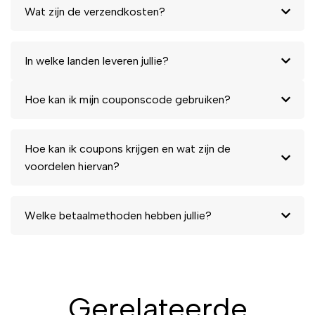
een natuurlijke, frisse look die
Wat zijn de verzendkosten?
de hele dag aanhoudt. Bestel
deze concealer nu en ervaar
het gemak van een perfect
In welke landen leveren jullie?
gecorrigeerde huid, zonder
compromissen!
Hoe kan ik mijn couponscode gebruiken?
Hoe kan ik coupons krijgen en wat zijn de
voordelen hiervan?
Welke betaalmethoden hebben jullie?
Gerelateerde