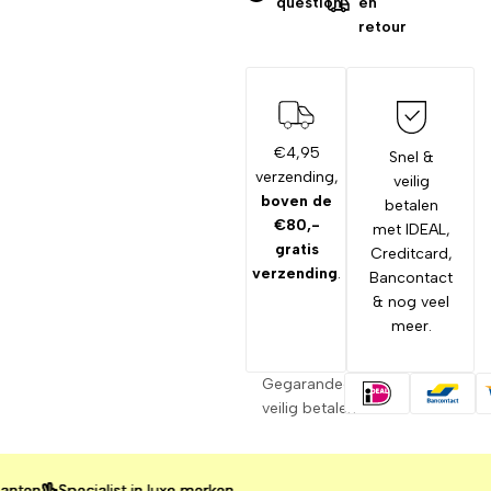
question
en
retour
€4,95
Snel &
verzending,
veilig
boven de
betalen
€80,-
met IDEAL,
gratis
Creditcard,
verzending
.
Bancontact
& nog veel
meer.
Gegarandeerd
veilig betalen
Specialist in luxe merken
Specialist in luxe merken
Specialist in luxe merken