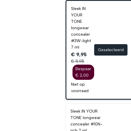
Sleek IN
YOUR
TONE
longwear
concealer
#3W-light
7 ml
Geselecteerd
€ 9,95
€ 11,95
Bespaar
€ 2,00
Niet op
voorraad
Sleek IN YOUR
TONE longwear
concealer #10N-
rich 7 ml