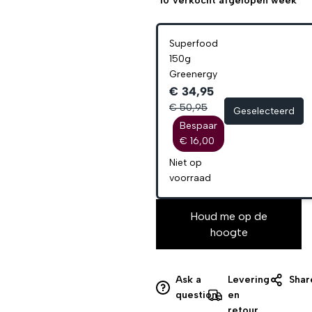
10
verkocht afgelopen week
Superfood
150g
Greenergy
€ 34,95
€ 50,95
Geselecteerd
Bespaar
€ 16,00
Niet op
voorraad
Houd me op de
hoogte
Ask a
Levering
Shar
question
en
retour