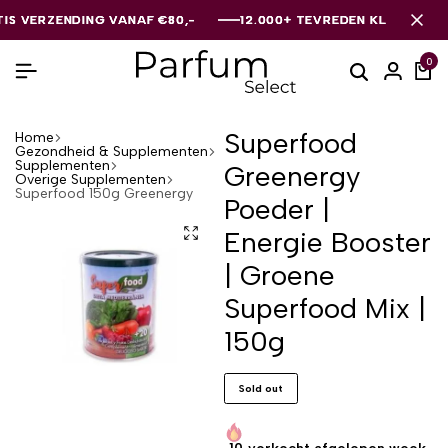
ERZENDING VANAF €80,-
ERZENDING VANAF €80,-
ERZENDING VANAF €80,-
12.000+ TEVREDEN KLANTEN
12.000+ TEVREDEN KLANTEN
12.000+ TEVREDEN KLANTEN
0
Superfood
Home
Gezondheid & Supplementen
Supplementen
Greenergy
Overige Supplementen
Superfood 150g Greenergy
Poeder |
Energie Booster
| Groene
Superfood Mix |
150g
Sold out