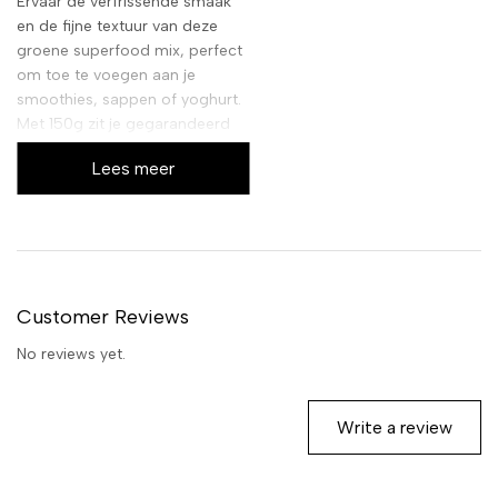
Ervaar de verfrissende smaak
en de fijne textuur van deze
groene superfood mix, perfect
om toe te voegen aan je
smoothies, sappen of yoghurt.
Met 150g zit je gegarandeerd
vol met de heilzame
Lees meer
eigenschappen van zorgvuldig
geselecteerde ingrediënten,
klaar om je routine te verrijken.
Customer Reviews
No reviews yet.
Write a review