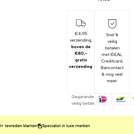
€4,95
Snel &
verzending,
veilig
boven de
betalen
€80,-
met IDEAL,
gratis
Creditcard,
verzending
.
Bancontact
& nog veel
meer.
Gegarandeerd
veilig betalen
vreden klanten
vreden klanten
vreden klanten
Specialist in luxe merken
Specialist in luxe merken
Specialist in luxe merken