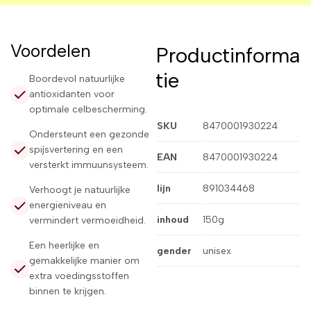
Voordelen
Productinforma
tie
Boordevol natuurlijke
antioxidanten voor
optimale celbescherming.
SKU
8470001930224
Ondersteunt een gezonde
spijsvertering en een
EAN
8470001930224
versterkt immuunsysteem.
lijn
891034468
Verhoogt je natuurlijke
energieniveau en
inhoud
150g
vermindert vermoeidheid.
Een heerlijke en
gender
unisex
gemakkelijke manier om
extra voedingsstoffen
binnen te krijgen.