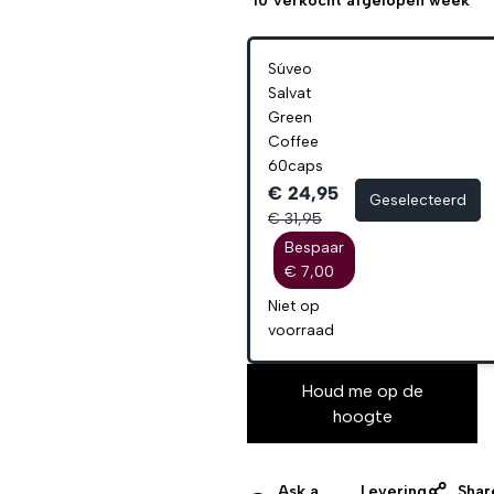
10
verkocht afgelopen week
Súveo
Salvat
Green
Coffee
60caps
€ 24,95
Geselecteerd
€ 31,95
Bespaar
€ 7,00
Niet op
voorraad
Houd me op de
hoogte
Ask a
Levering
Shar