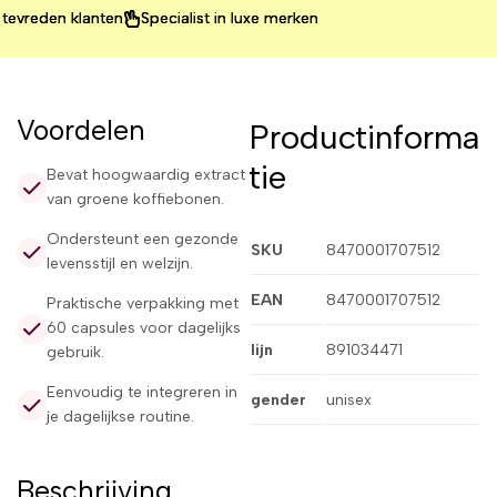
eden klanten
eden klanten
eden klanten
Specialist in luxe merken
Specialist in luxe merken
Specialist in luxe merken
Voordelen
Productinforma
tie
Bevat hoogwaardig extract
van groene koffiebonen.
Ondersteunt een gezonde
SKU
8470001707512
levensstijl en welzijn.
EAN
8470001707512
Praktische verpakking met
60 capsules voor dagelijks
lijn
891034471
gebruik.
Eenvoudig te integreren in
gender
unisex
je dagelijkse routine.
Beschrijving