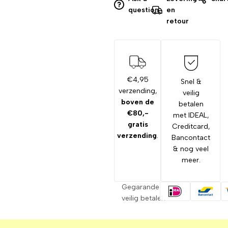
question
en
retour
€4,95
Snel &
verzending,
veilig
boven de
betalen
€80,-
met IDEAL,
gratis
Creditcard,
verzending
.
Bancontact
& nog veel
meer.
Gegarandeerd
veilig betalen