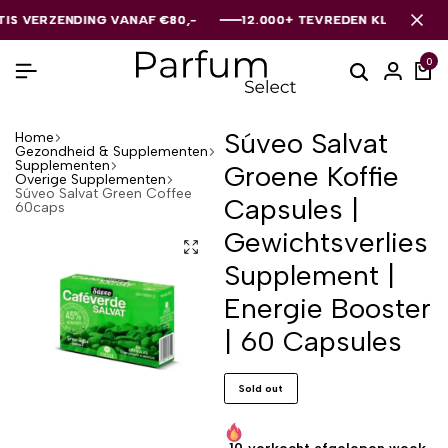
ERZENDING VANAF €80,-
ERZENDING VANAF €80,-
ERZENDING VANAF €80,-
12.000+ TEVREDEN KLANTEN
12.000+ TEVREDEN KLANTEN
12.000+ TEVREDEN KLANTEN
0
Súveo Salvat
Home
Gezondheid & Supplementen
Supplementen
Groene Koffie
Overige Supplementen
Súveo Salvat Green Coffee
Capsules |
60caps
Gewichtsverlies
Supplement |
Energie Booster
| 60 Capsules
Sold out