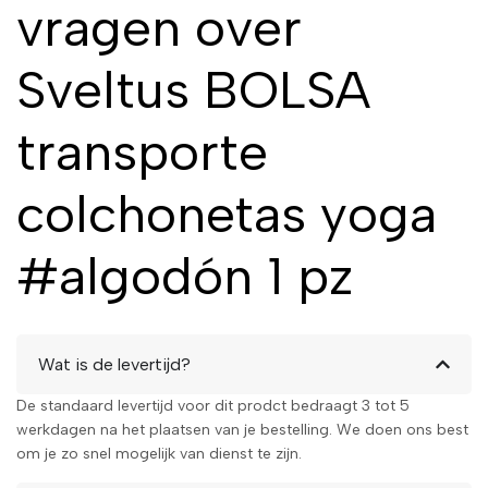
vragen over
lang meegaat en je yoga-
ervaring compleet maakt.
Bestel jouw tas vandaag nog
Sveltus BOLSA
en maak je volgende
yogasessie nog aangenamer!
transporte
Draag je yogamat met gemak
met de Sveltus Bolsa. Koop
colchonetas yoga
nu en ga ontspannen op pad!
#algodón 1 pz
Wat is de levertijd?
De standaard levertijd voor dit prodct bedraagt 3 tot 5
werkdagen na het plaatsen van je bestelling. We doen ons best
om je zo snel mogelijk van dienst te zijn.