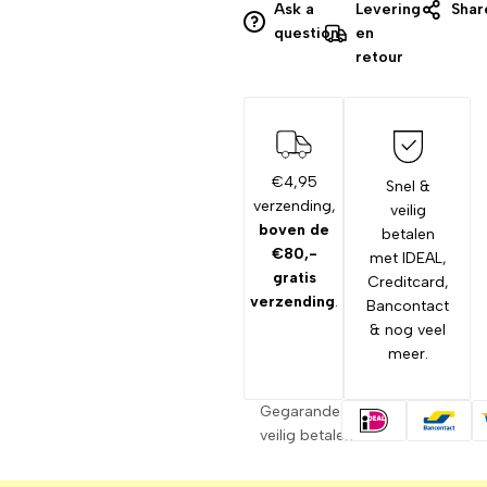
Ask a
Levering
Shar
question
en
retour
€4,95
Snel &
verzending,
veilig
boven de
betalen
€80,-
met IDEAL,
gratis
Creditcard,
verzending
.
Bancontact
& nog veel
meer.
Gegarandeerd
veilig betalen