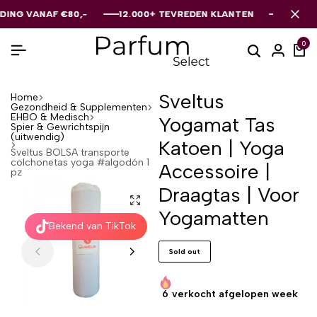
 VANAF €80,-
 VANAF €80,-
 VANAF €80,-
12.000+ TEVREDEN KLANTEN
12.000+ TEVREDEN KLANTEN
12.000+ TEVREDEN KLANTEN
0
Sveltus
Home
Gezondheid & Supplementen
EHBO & Medisch
Yogamat Tas
Spier & Gewrichtspijn
(uitwendig)
Katoen | Yoga
Sveltus BOLSA transporte
colchonetas yoga #algodón 1
Accessoire |
pz
Draagtas | Voor
Yogamatten
Bekend van TikTok
Sold out
6
verkocht afgelopen week