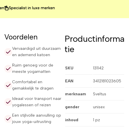
Specialist in luxe merken
Specialist in luxe merken
Specialist in luxe merken
Voordelen
Productinforma
tie
Vervaardigd uit duurzaam
en ademend katoen
Ruim genoeg voor de
SKU
131142
meeste yogamatten
EAN
3412181023605
Comfortabel en
gemakkelijk te dragen
merknaam
Sveltus
Ideaal voor transport naar
yogalessen of reizen
gender
unisex
Een stijlvolle aanvulling op
inhoud
1 pz
jouw yoga-uitrusting