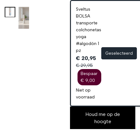
Sveltus
BOLSA
transporte
colchonetas
yoga
#algodón 1
pz
Geselecteerd
€ 20,95
€ 29,95
Bespaar
€ 9,00
Niet op
voorraad
Houd me op de
hoogte