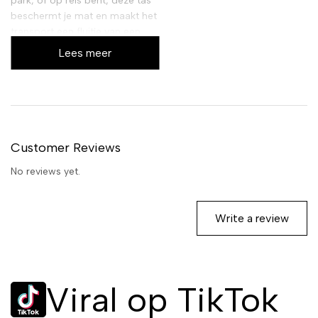
park, of op reis bent, deze tas
beschermt je mat en maakt het
transport een fluitje van een
cent. Het is de ideale
Lees meer
accessoire voor elke
yogaliefhebber.
De voordelen van
deze yogatas
Customer Reviews
Gemaakt van hoogwaardig
No reviews yet.
katoen, biedt deze tas niet
alleen duurzaamheid, maar ook
een ademend vermogen voor
Write a review
jouw mat, wat helpt bij het
voorkomen van muffe geurtjes.
De praktische afmetingen
maken het eenvoudig om
Viral op TikTok
vrijwel elke standaard yogamat
mee te nemen. De tas is