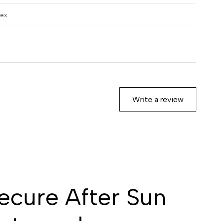
sex
Write a review
ecure After Sun