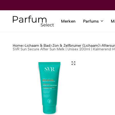
RZENDING VANAF €80,-
RZENDING VANAF €80,-
RZENDING VANAF €80,-
RZENDING VANAF €80,-
RZENDING VANAF €80,-
12.000+ TEVREDEN KLANTEN
12.000+ TEVREDEN KLANTEN
12.000+ TEVREDEN KLANTEN
12.000+ TEVREDEN KLANTEN
12.000+ TEVREDEN KLANTEN
Merken
Parfums
M
Parfumselect
Home
Lichaam & Bad
Zon & Zelfbruiner (Lichaam)
Aftersu
SVR Sun Secure After Sun Melk | Unisex 200ml | Kalmerend 