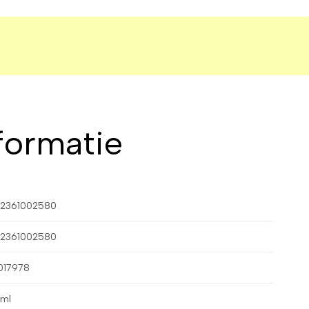
formatie
2361002580
2361002580
017978
ml