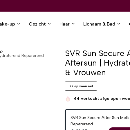
ake-up
Gezicht
Haar
Lichaam & Bad
SVR Sun Secure A
n
Hydraterend Reparerend
Aftersun | Hydra
& Vrouwen
22 op voorraad
44
verkocht afgelopen we
SVR Sun Secure After Sun Melk
Reparerend