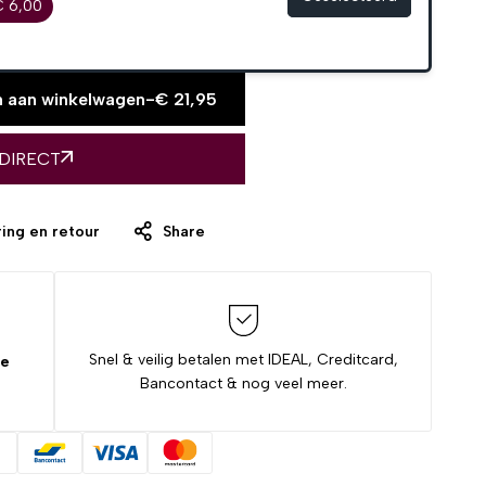
€ 6,00
 aan winkelwagen
-
€
21,95
 DIRECT
ing en retour
Share
Snel & veilig betalen met IDEAL, Creditcard,
de
Bancontact & nog veel meer.