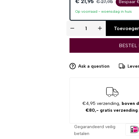
€ 21,95
€ 27,95
Bespaar 
Op voorraad -
woensdag
in huis
Toevoegen
BESTEL
Ask a question
Lever
€4,95 verzending,
boven 
€80,- gratis verzending
.
Gegarandeerd veilig
betalen