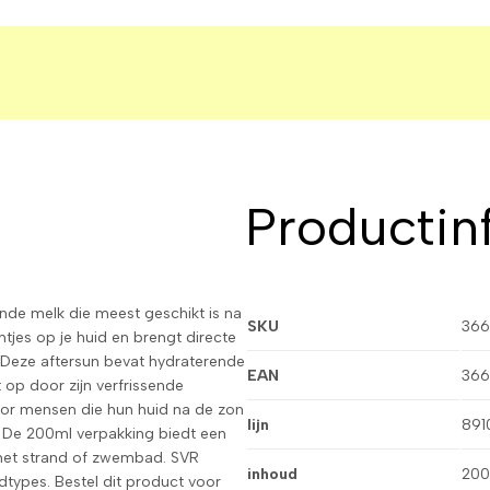
Productin
nde melk die meest geschikt is na
SKU
366
htjes op je huid en brengt directe
Deze aftersun bevat hydraterende
EAN
366
t op door zijn verfrissende
voor mensen die hun huid na de zon
lijn
891
. De 200ml verpakking biedt een
 het strand of zwembad. SVR
inhoud
200
dtypes. Bestel dit product voor