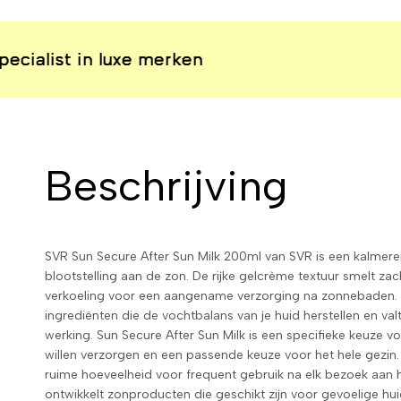
t in luxe merken
t in luxe merken
t in luxe merken
t in luxe merken
Beschrijving
SVR Sun Secure After Sun Milk 200ml van SVR is een kalmere
blootstelling aan de zon. De rijke gelcrème textuur smelt zac
verkoeling voor een aangename verzorging na zonnebaden. 
ingrediënten die de vochtbalans van je huid herstellen en val
werking. Sun Secure After Sun Milk is een specifieke keuze 
willen verzorgen en een passende keuze voor het hele gezin
ruime hoeveelheid voor frequent gebruik na elk bezoek aan
ontwikkelt zonproducten die geschikt zijn voor gevoelige hui