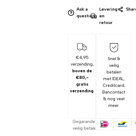
Ask a
Levering
Shar
question
en
retour
€4,95
Snel &
verzending,
veilig
boven de
betalen
€80,-
met IDEAL,
gratis
Creditcard,
verzending
.
Bancontact
& nog veel
meer.
Gegarandeerd
veilig betalen