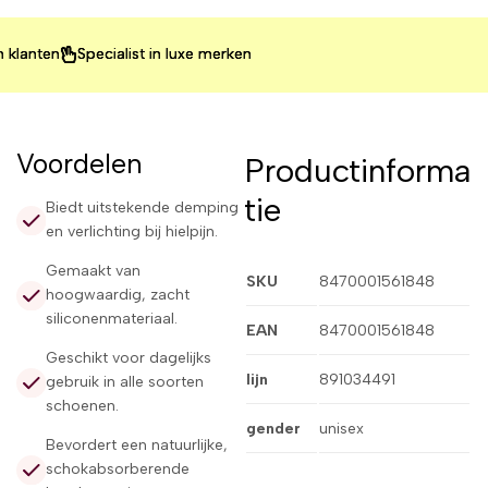
ten
ten
ten
Specialist in luxe merken
Specialist in luxe merken
Specialist in luxe merken
Voordelen
Productinforma
tie
Biedt uitstekende demping
en verlichting bij hielpijn.
Gemaakt van
SKU
8470001561848
hoogwaardig, zacht
siliconenmateriaal.
EAN
8470001561848
Geschikt voor dagelijks
lijn
891034491
gebruik in alle soorten
schoenen.
gender
unisex
Bevordert een natuurlijke,
schokabsorberende