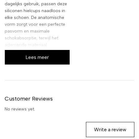
dagelijks gebruik, passen deze
siliconen hielcups naadloos in
elke schoen. De anatomische
vorm zorgt voor een perfecte
pasvorm en maximale
schokabsorptie, terwijl het
ademende materiaal
transpiratie tegengaat. Geniet
Lees meer
van een ongekend comfort, of
u nu sport, werkt of gewoon
wandelt.
Customer Reviews
No reviews yet.
Write a review