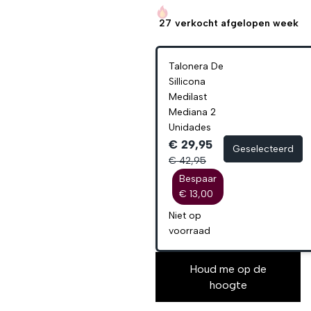
27
verkocht afgelopen week
Talonera De
Sillicona
Medilast
Mediana 2
Unidades
€ 29,95
Geselecteerd
€ 42,95
Bespaar
€ 13,00
Niet op
voorraad
Houd me op de
hoogte