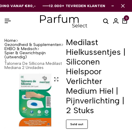
VANAF €80,-
VANAF €80,-
VANAF €80,-
12.000+ TEVREDEN KLANTEN
12.000+ TEVREDEN KLANTEN
12.000+ TEVREDEN KLANTEN
0
Medilast
Home
Gezondheid & Supplementen
EHBO & Medisch
Hielkussentjes |
Spier & Gewrichtspijn
(uitwendig)
Siliconen
Talonera De Sillicona Medilast
Mediana 2 Unidades
Hielspoor
Verlichter
Medium Hiel |
Pijnverlichting |
2 Stuks
Sold out