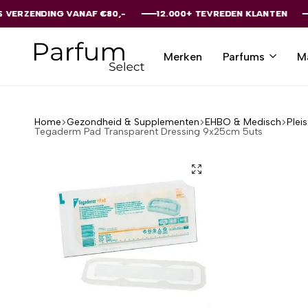
NG VANAF €80,-
NG VANAF €80,-
NG VANAF €80,-
NG VANAF €80,-
NG VANAF €80,-
12.000+ TEVREDEN KLANTEN
12.000+ TEVREDEN KLANTEN
12.000+ TEVREDEN KLANTEN
12.000+ TEVREDEN KLANTEN
12.000+ TEVREDEN KLANTEN
Merken
Parfums
M
Parfumselect
Home
Gezondheid & Supplementen
EHBO & Medisch
Plei
Tegaderm Pad Transparent Dressing 9x25cm 5uts