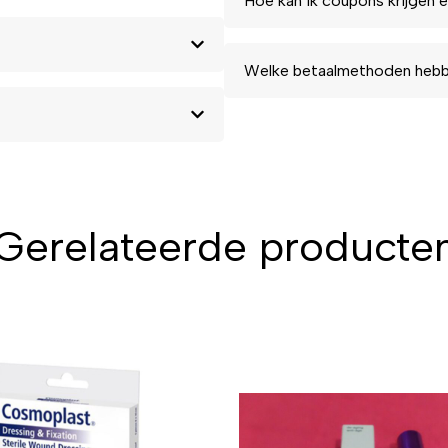
Hoe kan ik coupons krijgen e
Welke betaalmethoden hebbe
Gerelateerde producte