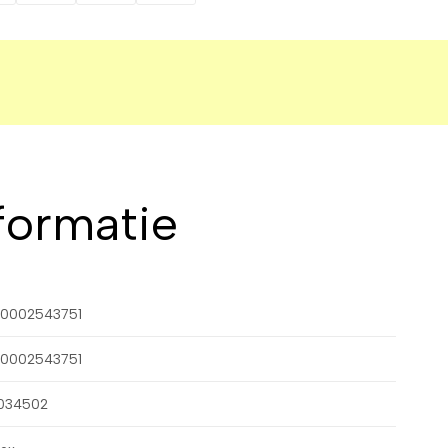
formatie
0002543751
0002543751
034502