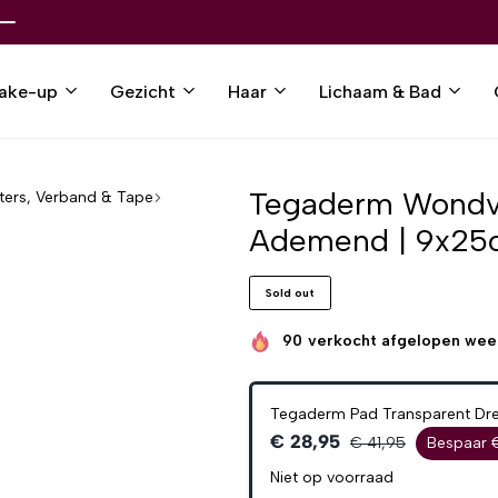
ake-up
Gezicht
Haar
Lichaam & Bad
Tegaderm Wondve
sters, Verband & Tape
Ademend | 9x25c
Sold out
90
verkocht afgelopen wee
Tegaderm Pad Transparent Dr
€ 28,95
€ 41,95
Bespaar 
Niet op voorraad