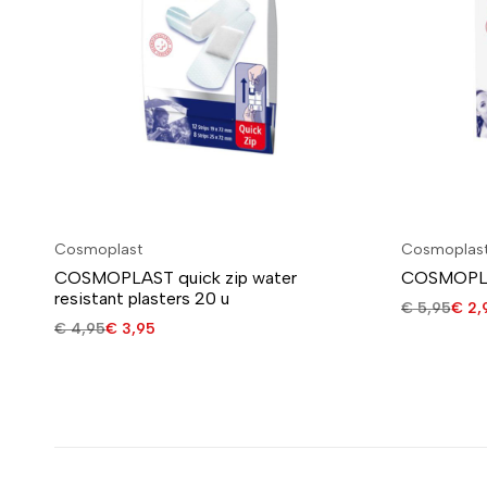
Cosmoplast
Cosmoplas
COSMOPLAST quick zip water
COSMOPLAS
resistant plasters 20 u
€
5,95
€
2,
€
4,95
€
3,95