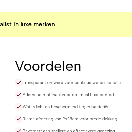
 luxe merken
 luxe merken
 luxe merken
 luxe merken
Voordelen
Transparant ontwerp voor continue wondinspectie
Ademend materiaal voor optimaal huidcomfort
Waterdicht en beschermend tegen bacteriën
Ruime afmeting van 9x25cm voor brede dekking
Bevordert een snellere en effectievere genezing