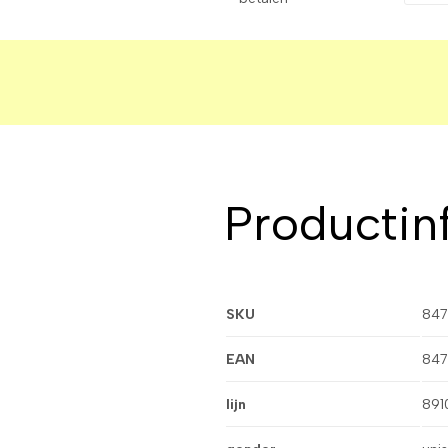
Productin
SKU
847
EAN
847
lijn
891