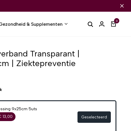
0
Gezondheid & Supplementen
rband Transparant |
m | Ziektepreventie
k
essing 9x25cm 5uts
€ 13,00
Geselecteerd