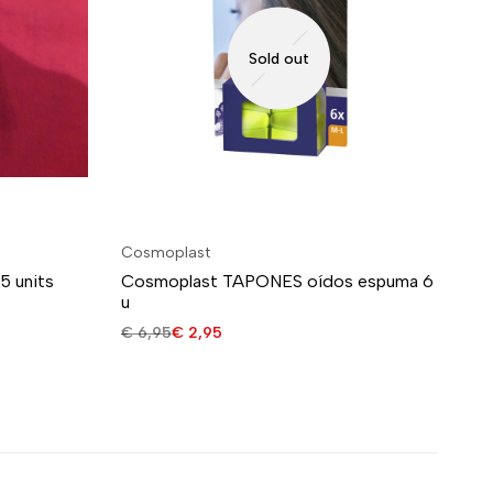
Sold out
Cosmoplast
Co
5 units
Cosmoplast TAPONES oídos espuma 6
CO
u
5 
€
6,95
€
2,95
€
4