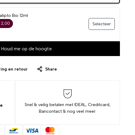
lipto Bio 12ml
 2,00
Selecteer
Houd me op de hoogte
ing en retour
Share
Snel & veilig betalen met IDEAL, Creditcard,
de
Bancontact & nog veel meer.