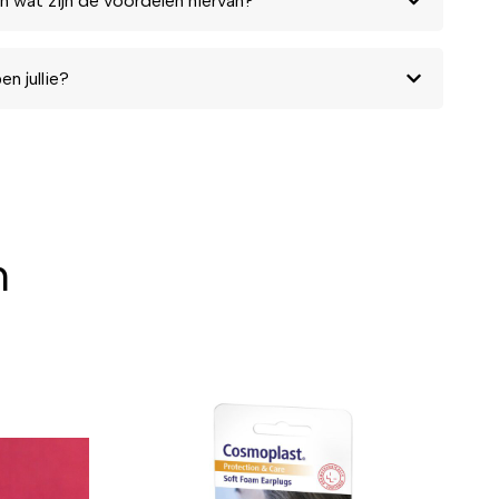
n wat zijn de voordelen hiervan?
n jullie?
n