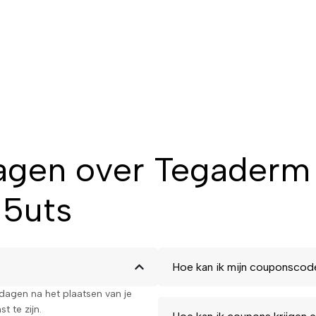
agen over Tegaderm 
 5uts
Hoe kan ik mijn couponscod
kdagen na het plaatsen van je
t te zijn.