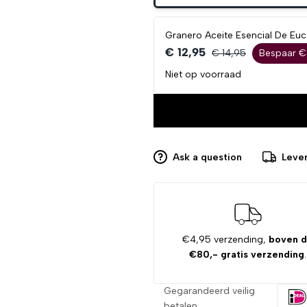
Granero Aceite Esencial De Euca
€ 12,95
€ 14,95
Bespaar €
Niet op voorraad
Ask a question
Lever
€4,95 verzending,
boven 
€80,- gratis verzending
.
Gegarandeerd veilig
betalen