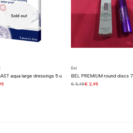
Sold out
t
Bel
T aqua large dressings 5 u
BEL PREMIUM round discs 7
95
€
5,95
€
2,95