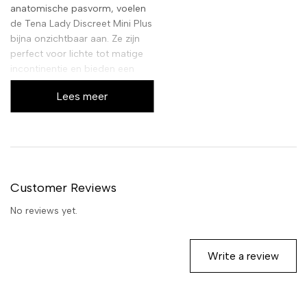
anatomische pasvorm, voelen
de Tena Lady Discreet Mini Plus
bijna onzichtbaar aan. Ze zijn
perfect voor lichte tot matige
incontinentie en bieden een
betrouwbare barrière tegen
Lees meer
lekken, terwijl ze ook geurtjes
neutraliseren. Ervaar het
zelfvertrouwen dat komt met
optimale bescherming, zonder
concessies te doen aan
comfort of discretie.
Customer Reviews
No reviews yet.
Write a review