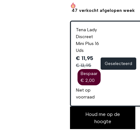
47
verkocht afgelopen week
Tena Lady
Discreet
Mini Plus 16
Uds
€ 11,95
Geselecteerd
€ 13,95
Bespaar
€ 2,00
Niet op
voorraad
Houd me op de
hoogte