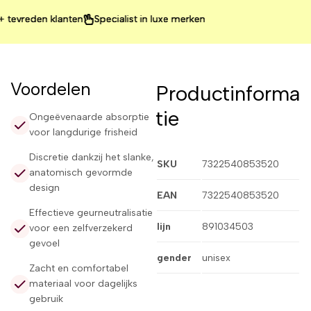
reden klanten
reden klanten
reden klanten
Specialist in luxe merken
Specialist in luxe merken
Specialist in luxe merken
Voordelen
Productinforma
tie
Ongeëvenaarde absorptie
voor langdurige frisheid
Discretie dankzij het slanke,
SKU
7322540853520
anatomisch gevormde
design
EAN
7322540853520
Effectieve geurneutralisatie
lijn
891034503
voor een zelfverzekerd
gevoel
gender
unisex
Zacht en comfortabel
materiaal voor dagelijks
gebruik