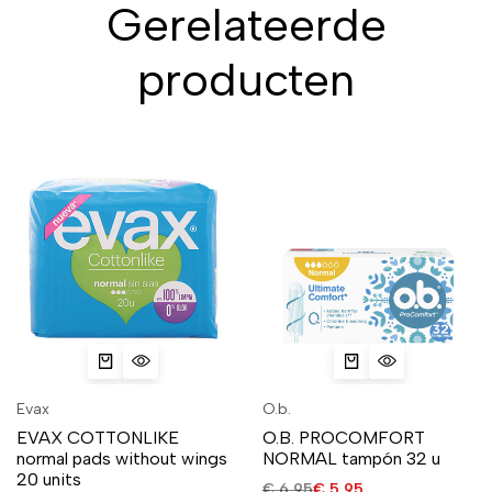
Gerelateerde
producten
Evax
O.b.
EVAX COTTONLIKE
O.B. PROCOMFORT
normal pads without wings
NORMAL tampón 32 u
20 units
€
6,95
€
5,95