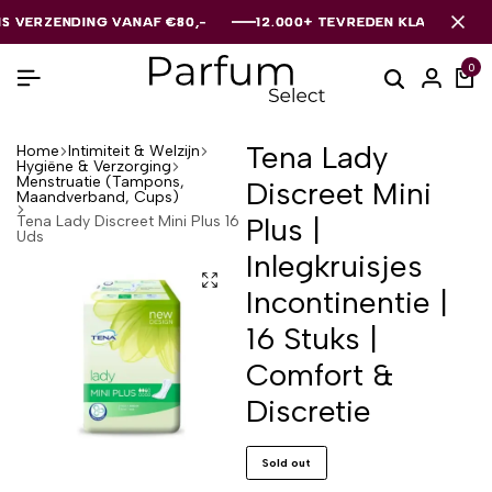
RZENDING VANAF €80,-
RZENDING VANAF €80,-
RZENDING VANAF €80,-
12.000+ TEVREDEN KLANTEN
12.000+ TEVREDEN KLANTEN
12.000+ TEVREDEN KLANTEN
0
Tena Lady
Home
Intimiteit & Welzijn
Hygiëne & Verzorging
Menstruatie (Tampons,
Discreet Mini
Maandverband, Cups)
Plus |
Tena Lady Discreet Mini Plus 16
Uds
Inlegkruisjes
Incontinentie |
16 Stuks |
Comfort &
Discretie
Sold out