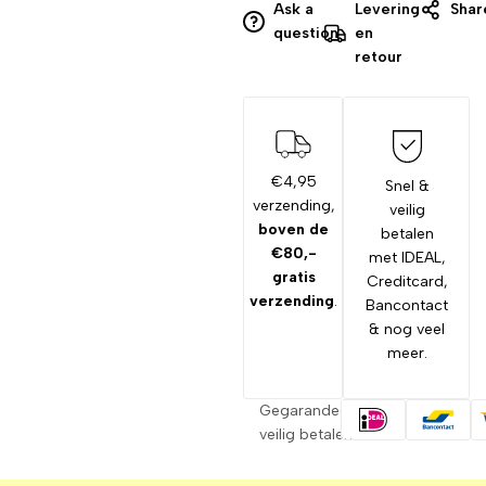
Ask a
Levering
Shar
question
en
retour
€4,95
Snel &
verzending,
veilig
boven de
betalen
€80,-
met IDEAL,
gratis
Creditcard,
verzending
.
Bancontact
& nog veel
meer.
Gegarandeerd
veilig betalen