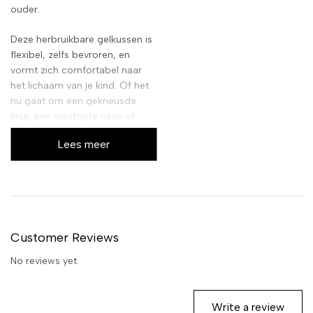
ouder.
Deze herbruikbare gelkussen is
flexibel, zelfs bevroren, en
vormt zich comfortabel naar
het lichaam van je kind. Of het
nu gaat om een gekneusde
knie, een verstopte neus of
buikpijn, de Therapearl Cerdito
Lees meer
biedt snelle verlichting en
brengt een glimlach terug op
het gezicht van je kind.
Customer Reviews
No reviews yet.
Write a review