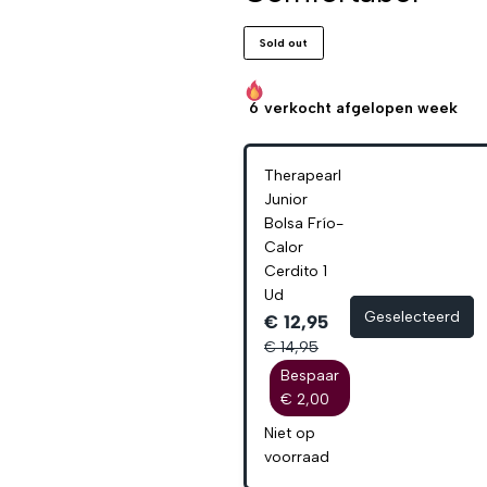
Sold out
6
verkocht afgelopen week
Therapearl
Junior
Bolsa Frío-
Calor
Cerdito 1
Ud
Geselecteerd
€ 12,95
€ 14,95
Bespaar
€ 2,00
Niet op
voorraad