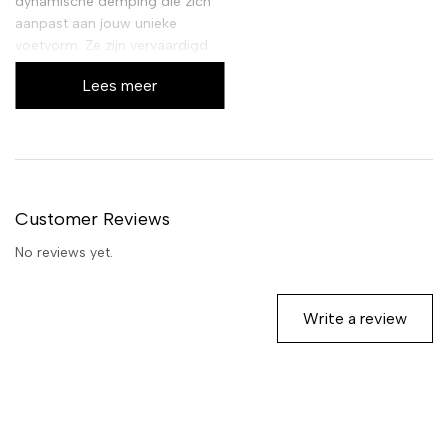
dynamische demping die zich
aanpast aan jouw unieke
voetvorm. Ze zijn vervaardigd
uit hoogwaardige materialen
Lees meer
die zorgen voor optimale
ventilatie en vochtabsorptie,
zodat je voeten fris en droog
blijven. Ideaal voor dagelijks
gebruik in al je schoenen, van
sneakers tot nette schoenen.
Customer Reviews
No reviews yet.
Write a review