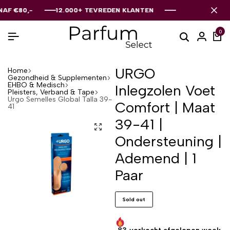
€80,-
€80,-
€80,-
12.000+ TEVREDEN KLANTEN
12.000+ TEVREDEN KLANTEN
12.000+ TEVREDEN KLANTEN
0
URGO
Home
Gezondheid & Supplementen
EHBO & Medisch
Inlegzolen Voet
Pleisters, Verband & Tape
Urgo Semelles Global Talla 39-
Comfort | Maat
41
39-41 |
Ondersteuning |
Ademend | 1
Paar
Sold out