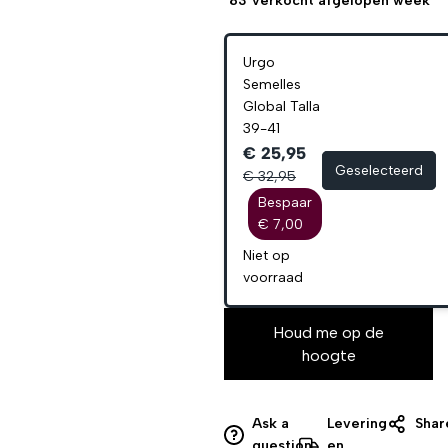
83
verkocht afgelopen week
Urgo
Semelles
Global Talla
39-41
€ 25,95
Geselecteerd
€ 32,95
Bespaar
€ 7,00
Niet op
voorraad
Houd me op de
hoogte
Ask a
Levering
Shar
question
en