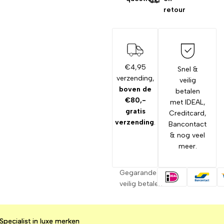
retour
€4,95
Snel &
verzending,
veilig
boven de
betalen
€80,-
met IDEAL,
gratis
Creditcard,
verzending
.
Bancontact
& nog veel
meer.
Gegarandeerd
veilig betalen
alist in luxe merken
alist in luxe merken
alist in luxe merken