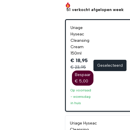
51
verkocht afgelopen week
Uriage
Hyseac
Cleansing
Cream
150ml
€ 18,95
Geselecteerd
€ 23,95
Bespaar
€ 5,00
Op voorraad
-
woensdag
in huis
Uriage Hyseac
Cleansing