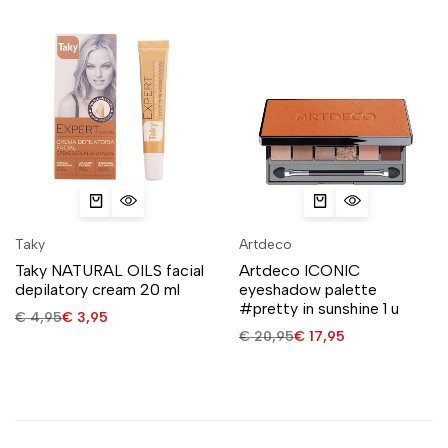
Taky
Artdeco
Taky NATURAL OILS facial
Artdeco ICONIC
depilatory cream 20 ml
eyeshadow palette
#pretty in sunshine 1 u
€
4,95
€
3,95
€
20,95
€
17,95