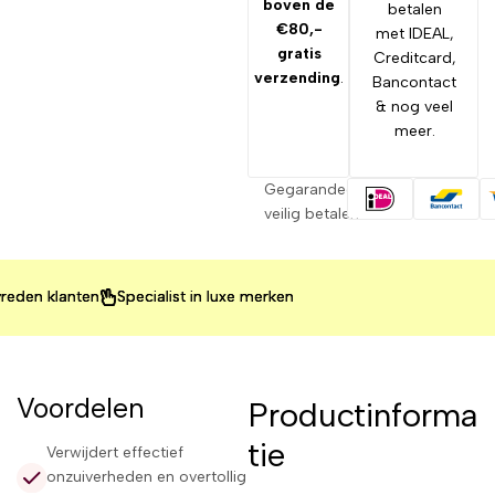
boven de
betalen
€80,-
met IDEAL,
gratis
Creditcard,
verzending
.
Bancontact
& nog veel
meer.
Gegarandeerd
veilig betalen
 klanten
 klanten
 klanten
Specialist in luxe merken
Specialist in luxe merken
Specialist in luxe merken
Voordelen
Productinforma
tie
Verwijdert effectief
onzuiverheden en overtollig