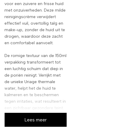
voor een zuivere en frisse huid
met onzuiverheden. Deze milde
reinigingscrème verwijdert
effectief vuil, overtollig talg en
make-up, zonder de huid uit te
drogen, waardoor deze zacht
en comfortabel aanvoelt.
De romige textuur van de 150ml
verpakking transformeert tot
een luchtig schuim dat diep in
de poriën reinigt. Verrijkt met
de unieke Uriage thermale
water, helpt het de huid te
kalmeren en te beschermen
tegen irritaties, wat resulteert in
een zichtbaar gezondere teint.
Lees meer