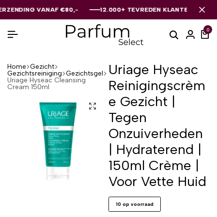
DING VANAF €80,-
DING VANAF €80,-
DING VANAF €80,-
12.000+ TEVREDEN KLANTEN
12.000+ TEVREDEN KLANTEN
12.000+ TEVREDEN KLANTEN
0
Uriage Hyseac
Home
Gezicht
Gezichtsreiniging
Gezichtsgel
Uriage Hyseac Cleansing
Reinigingscrèm
Cream 150ml
e Gezicht |
Tegen
Onzuiverheden
| Hydraterend |
150ml Crème |
Voor Vette Huid
10 op voorraad