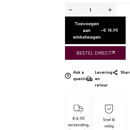
Toevoegen
aan
-
€
18,95
winkelwagen
BESTEL DIRECT
Ask a
Levering
Shar
question
en
retour
€4,95
Snel &
verzending,
veilig