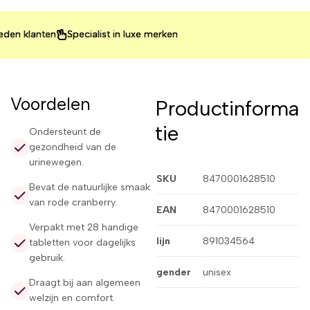
 klanten
 klanten
 klanten
Specialist in luxe merken
Specialist in luxe merken
Specialist in luxe merken
Voordelen
Productinforma
tie
Ondersteunt de
gezondheid van de
urinewegen.
SKU
8470001628510
Bevat de natuurlijke smaak
van rode cranberry.
EAN
8470001628510
Verpakt met 28 handige
lijn
891034564
tabletten voor dagelijks
gebruik.
gender
unisex
Draagt bij aan algemeen
welzijn en comfort.