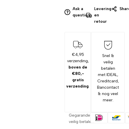
Ask a
Levering
Shar
question
en
retour
€4,95
Snel &
verzending,
veilig
boven de
betalen
€80,-
met IDEAL,
gratis
Creditcard,
verzending
.
Bancontact
& nog veel
meer.
Gegarandeerd
veilig betalen