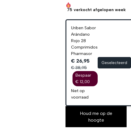
75
verkocht afgelopen week
Uriben Sabor
Arándano
Rojo 28
Comprimidos
Pharmasor
€ 26,95
Geselecteerd
€ 38,95
Bespaar
€ 12,00
Niet op
voorraad
Houd me op de
hoogte