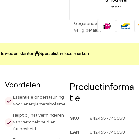
& nog veel
meer.
Gegarandeerd
veilig betalen
eden klanten
eden klanten
eden klanten
Specialist in luxe merken
Specialist in luxe merken
Specialist in luxe merken
Voordelen
Productinforma
tie
Essentiële ondersteuning
voor energiemetabolisme
Helpt bij het verminderen
SKU
8424657740058
van vermoeidheid en
futloosheid
EAN
8424657740058