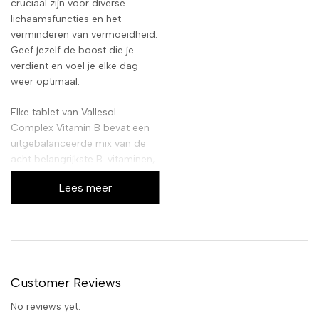
cruciaal zijn voor diverse
lichaamsfuncties en het
verminderen van vermoeidheid.
Geef jezelf de boost die je
verdient en voel je elke dag
weer optimaal.
Elke tablet van Vallesol
Complex Vitamin B bevat een
uitgebalanceerde mix van de
acht belangrijkste B-vitaminen,
waaronder B1, B2, B3, B5, B6,
Lees meer
B7, B9 en B12. Deze
synergetische combinatie
ondersteunt niet alleen je
energiemetabolisme, maar
draagt ook bij aan een
gezonde huid, haar en nagels.
Customer Reviews
Een eenvoudige toevoeging
aan je dagelijkse routine voor
No reviews yet.
een merkbaar verschil.