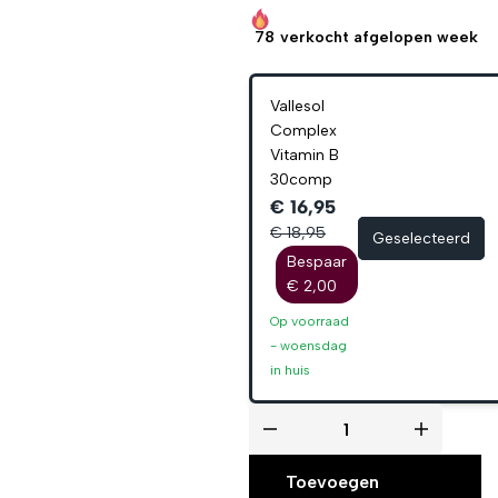
78
verkocht afgelopen week
Vallesol
Complex
Vitamin B
30comp
€ 16,95
€ 18,95
Geselecteerd
Bespaar
€ 2,00
Op voorraad
-
woensdag
in huis
Toevoegen