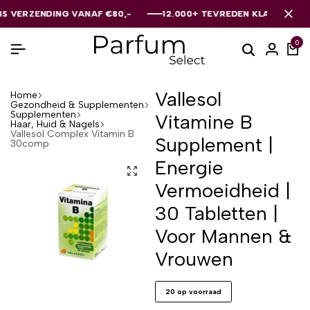
RZENDING VANAF €80,-
RZENDING VANAF €80,-
RZENDING VANAF €80,-
12.000+ TEVREDEN KLANTEN
12.000+ TEVREDEN KLANTEN
12.000+ TEVREDEN KLANTEN
0
Vallesol
Home
Gezondheid & Supplementen
Supplementen
Vitamine B
Haar, Huid & Nagels
Vallesol Complex Vitamin B
Supplement |
30comp
Energie
Vermoeidheid |
30 Tabletten |
Voor Mannen &
Vrouwen
20 op voorraad