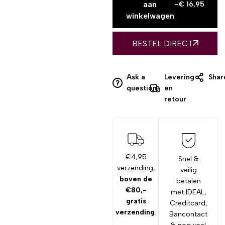
aan
-
€
16,95
winkelwagen
BESTEL DIRECT
Ask a
Levering
Shar
question
en
retour
€4,95
Snel &
verzending,
veilig
boven de
betalen
€80,-
met IDEAL,
gratis
Creditcard,
verzending
.
Bancontact