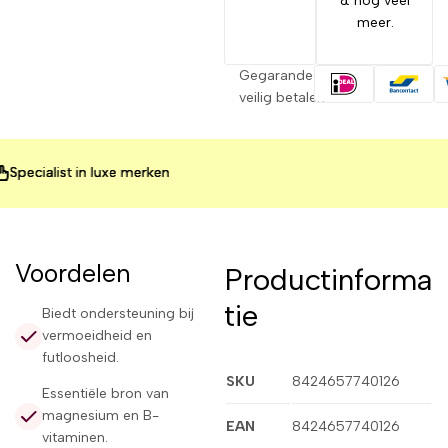
& nog veel
meer.
Gegarandeerd
veilig betalen
ialist in luxe merken
ialist in luxe merken
ialist in luxe merken
Voordelen
Productinforma
tie
Biedt ondersteuning bij
vermoeidheid en
futloosheid.
SKU
8424657740126
Essentiële bron van
magnesium en B-
EAN
8424657740126
vitaminen.