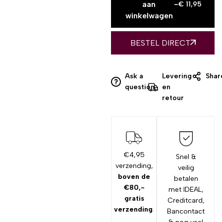
aan
-
€
11,95
winkelwagen
BESTEL DIRECT
Ask a
Levering
Shar
question
en
retour
€4,95
Snel &
verzending,
veilig
boven de
betalen
€80,-
met IDEAL,
gratis
Creditcard,
verzending
.
Bancontact