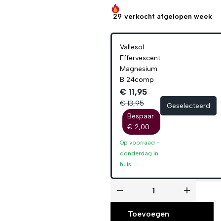
29
verkocht afgelopen week
Vallesol
Effervescent
Magnesium
B 24comp
€ 11,95
€ 13,95
Geselecteerd
Bespaar
€ 2,00
Op voorraad -
donderdag
in
huis
Toevoegen