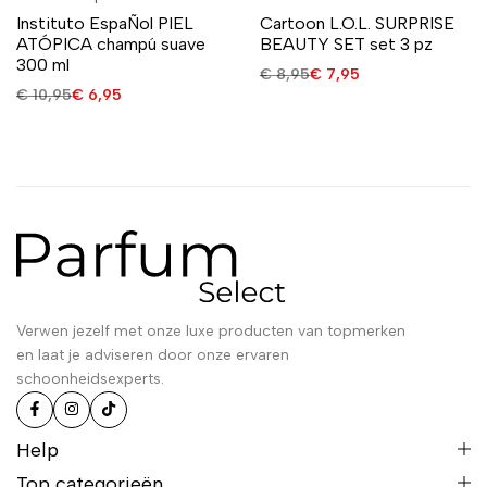
Instituto EspaÑol PIEL
Cartoon L.O.L. SURPRISE
ATÓPICA champú suave
BEAUTY SET set 3 pz
300 ml
€
8,95
€
7,95
€
10,95
€
6,95
Verwen jezelf met onze luxe producten van topmerken
en laat je adviseren door onze ervaren
schoonheidsexperts.
Help
Top categorieën