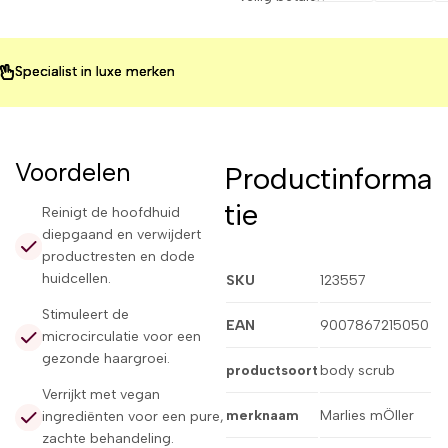
alist in luxe merken
alist in luxe merken
alist in luxe merken
Voordelen
Productinforma
tie
Reinigt de hoofdhuid
diepgaand en verwijdert
productresten en dode
huidcellen.
SKU
123557
Stimuleert de
EAN
9007867215050
microcirculatie voor een
gezonde haargroei.
productsoort
body scrub
Verrijkt met vegan
merknaam
Marlies mÖller
ingrediënten voor een pure,
zachte behandeling.