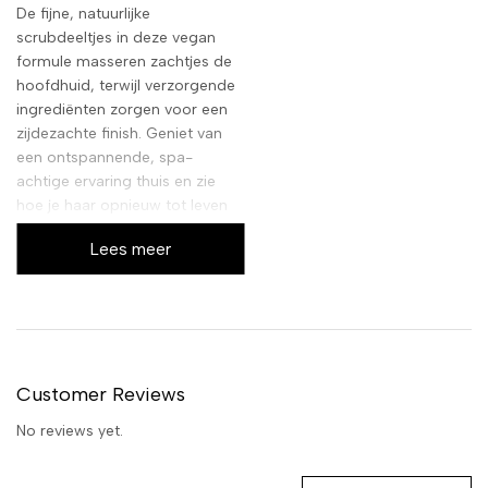
De fijne, natuurlijke
scrubdeeltjes in deze vegan
formule masseren zachtjes de
hoofdhuid, terwijl verzorgende
ingrediënten zorgen voor een
zijdezachte finish. Geniet van
een ontspannende, spa-
achtige ervaring thuis en zie
hoe je haar opnieuw tot leven
komt.
Lees meer
Customer Reviews
No reviews yet.