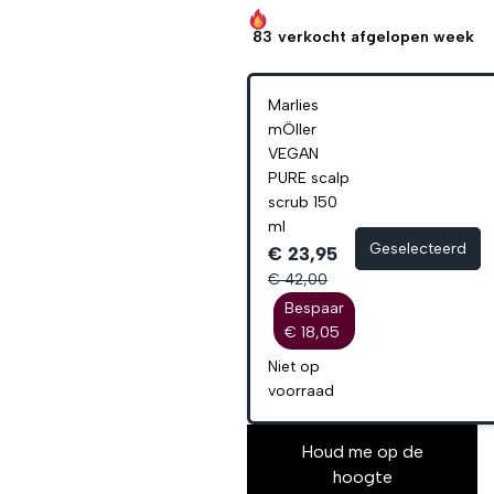
83
verkocht afgelopen week
Marlies
mÖller
VEGAN
PURE scalp
scrub 150
ml
Geselecteerd
€ 23,95
€ 42,00
Bespaar
€ 18,05
Niet op
voorraad
Houd me op de
hoogte