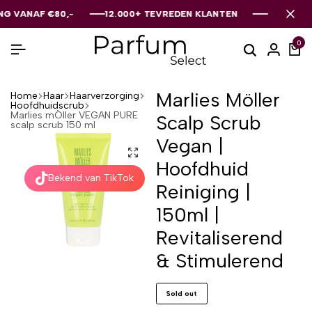
F €80,-
F €80,-
F €80,-
12.000+ TEVREDEN KLANTEN
12.000+ TEVREDEN KLANTEN
12.000+ TEVREDEN KLANTEN
0
Marlies Möller
Home
Haar
Haarverzorging
Hoofdhuidscrub
Marlies mÖller VEGAN PURE
Scalp Scrub
scalp scrub 150 ml
Vegan |
Hoofdhuid
Bekend van TikTok
Reiniging |
150ml |
Revitaliserend
& Stimulerend
Sold out