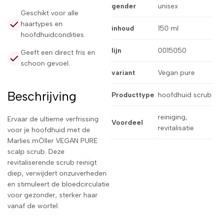
gender
unisex
Geschikt voor alle
haartypes en
inhoud
150 ml
hoofdhuidcondities.
lijn
0015050
Geeft een direct fris en
schoon gevoel.
variant
Vegan pure
Beschrijving
Producttype
hoofdhuid scrub
reiniging,
Ervaar de ultieme verfrissing
Voordeel
revitalisatie
voor je hoofdhuid met de
Marlies mÖller VEGAN PURE
scalp scrub. Deze
revitaliserende scrub reinigt
diep, verwijdert onzuiverheden
en stimuleert de bloedcirculatie
voor gezonder, sterker haar
vanaf de wortel.