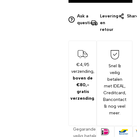
Ask a
Levering
Shar
question
en
retour
€4,95
Snel &
verzending,
veilig
boven de
betalen
€80,-
met IDEAL,
gratis
Creditcard,
verzending
.
Bancontact
& nog veel
meer.
Gegarandeerd
veilig betalen