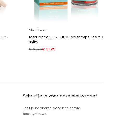
Martiderm
He
DSP-
Martiderm SUN CARE solar capsules 60
HE
units
st
€
61,95
€
31,95
€
4
Schrijf je in voor onze nieuwsbrief
Laat je inspireren door het laatste
beautynieuws.