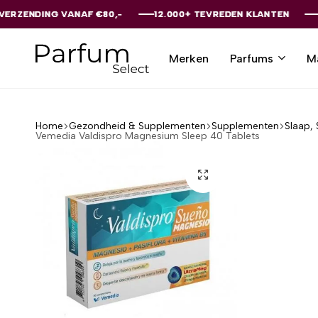
G VANAF €80,-
G VANAF €80,-
G VANAF €80,-
G VANAF €80,-
G VANAF €80,-
12.000+ TEVREDEN KLANTEN
12.000+ TEVREDEN KLANTEN
12.000+ TEVREDEN KLANTEN
12.000+ TEVREDEN KLANTEN
12.000+ TEVREDEN KLANTEN
Merken
Parfums
M
Parfumselect
Home
Gezondheid & Supplementen
Supplementen
Slaap,
Vemedia Valdispro Magnesium Sleep 40 Tablets