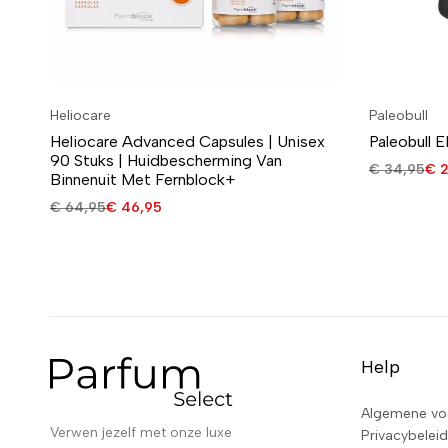
Heliocare
Paleobull
Heliocare Advanced Capsules | Unisex
Paleobull E
90 Stuks | Huidbescherming Van
€
34,95
€
2
Binnenuit Met Fernblock+
€
64,95
€
46,95
Help
Algemene vo
Verwen jezelf met onze luxe
Privacybeleid