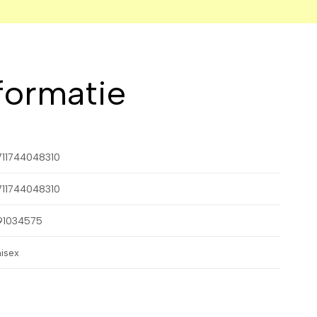
formatie
711744048310
711744048310
91034575
isex