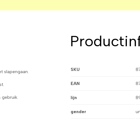
Productin
SKU
8
et slapengaan.
EAN
8
t.
 gebruik.
lijn
8
gender
un