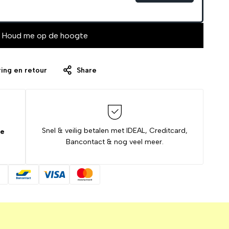
Houd me op de hoogte
ing en retour
Share
Snel & veilig betalen met IDEAL, Creditcard,
de
Bancontact & nog veel meer.