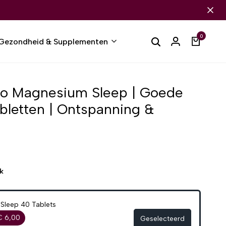
0
Gezondheid & Supplementen
ro Magnesium Sleep | Goede
abletten | Ontspanning &
k
Sleep 40 Tablets
€ 6,00
Geselecteerd