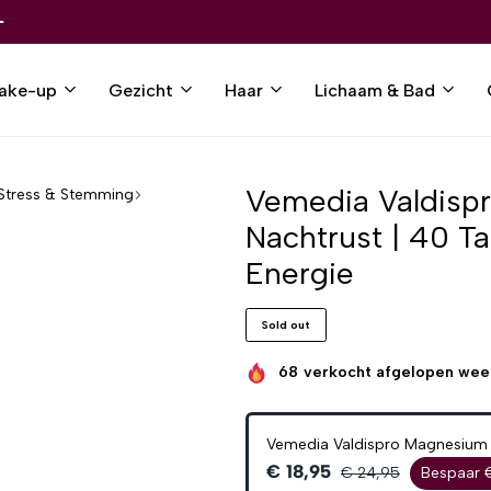
ake-up
Gezicht
Haar
Lichaam & Bad
Vemedia Valdisp
 Stress & Stemming
Nachtrust | 40 T
Energie
Sold out
68
verkocht afgelopen wee
Vemedia Valdispro Magnesium 
€ 18,95
€ 24,95
Bespaar 