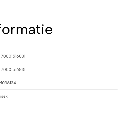
formatie
470001516831
470001516831
91036134
isex