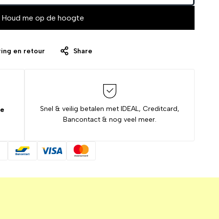
Houd me op de hoogte
ing en retour
Share
Snel & veilig betalen met IDEAL, Creditcard,
de
Bancontact & nog veel meer.