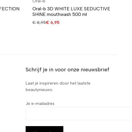
Oral-b
Or
RFECTION
Oral-b 3D WHITE LUXE SEDUCTIVE
Or
SHINE mouthwash 500 ml
#m
€
8,95
€
6,95
€
4
Schrijf je in voor onze nieuwsbrief
Laat je inspireren door het laatste
beautynieuws.
Je e-mailadres