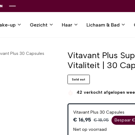
ake-up
Gezicht
Haar
Lichaam & Bad
Vitavant Plus Su
avant Plus 30 Capsules
Vitaliteit | 30 C
Sold out
42
verkocht afgelopen we
Vitavant Plus 30 Capsules
€ 16,95
€ 18,95
Bespaar €
Niet op voorraad