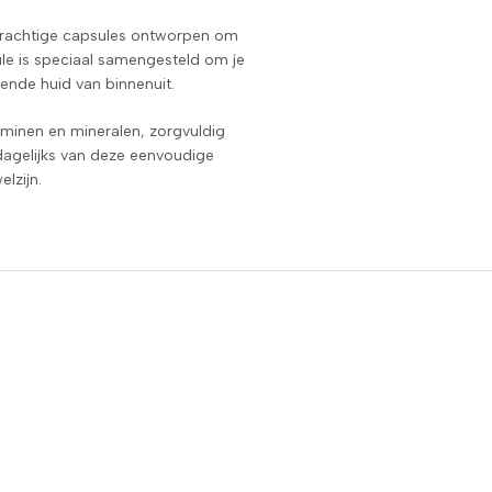
e krachtige capsules ontworpen om
ule is speciaal samengesteld om je
ende huid van binnenuit.
aminen en mineralen, zorgvuldig
dagelijks van deze eenvoudige
elzijn.