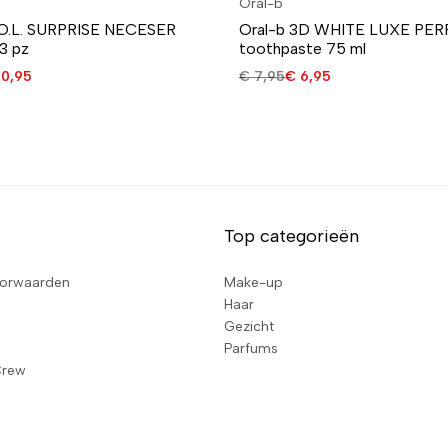
Oral-b
.O.L. SURPRISE NECESER
Oral-b 3D WHITE LUXE PE
3 pz
toothpaste 75 ml
0,95
€
7,95
€
6,95
Top categorieën
orwaarden
Make-up
Haar
Gezicht
Parfums
Crew