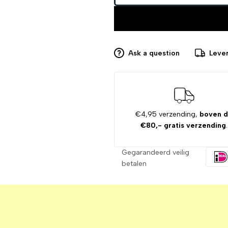
Ask a question
Lever
€4,95 verzending,
boven 
€80,- gratis verzending
.
Gegarandeerd veilig
betalen