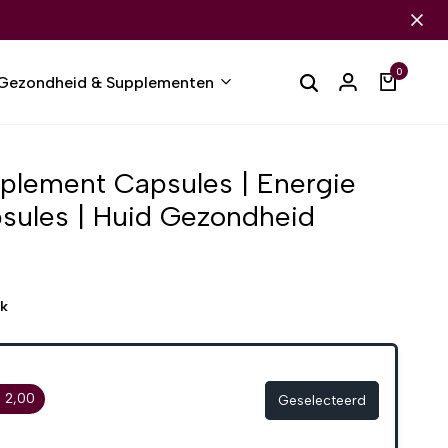
0
Gezondheid & Supplementen
pplement Capsules | Energie
apsules | Huid Gezondheid
ek
 2,00
Geselecteerd