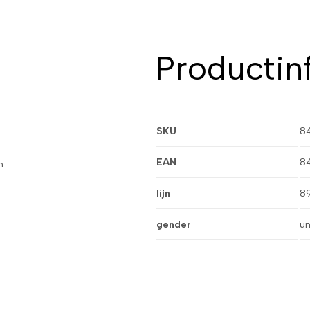
Productin
SKU
8
EAN
8
n
lijn
8
gender
un