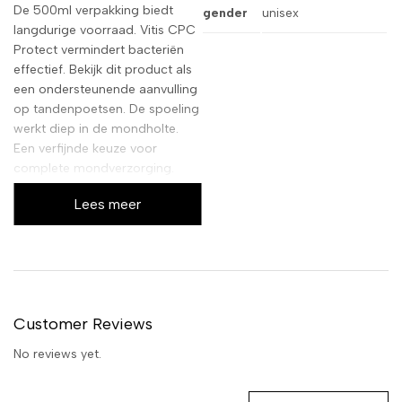
De 500ml verpakking biedt
gender
unisex
langdurige voorraad. Vitis CPC
Protect vermindert bacteriën
effectief. Bekijk dit product als
een ondersteunende aanvulling
op tandenpoetsen. De spoeling
werkt diep in de mondholte.
Een verfijnde keuze voor
complete mondverzorging.
Lees meer
Customer Reviews
No reviews yet.