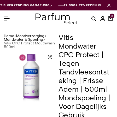
ERZENDING VANAF €80,-
ERZENDING VANAF €80,-
ERZENDING VANAF €80,-
12.000+ TEVREDEN KLANTEN
12.000+ TEVREDEN KLANTEN
12.000+ TEVREDEN KLANTEN
0
Vitis
Home
Mondverzorging
Mondwater & Spoeling
Vitis CPC Protect Mouthwash
Mondwater
500ml
CPC Protect |
Tegen
Tandvleesontst
eking | Frisse
Adem | 500ml
Mondspoeling |
Voor Dagelijks
Gebruik