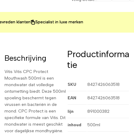
en klanten
en klanten
en klanten
Specialist in luxe merken
Specialist in luxe merken
Specialist in luxe merken
Productinforma
Beschrijving
tie
Vitis Vitis CPC Protect
Mouthwash 500ml is een
SKU
8427426063518
mondwater dat volledige
ontsmetting biedt. Deze 500ml
spoeling beschermt tegen
EAN
8427426063518
virussen en bacteriën in de
mond. CPC Protect is een
lijn
891000382
specifieke formule van Vitis. Dit
mondwater is meest geschikt
inhoud
500ml
voor dagelijkse mondhygiëne.