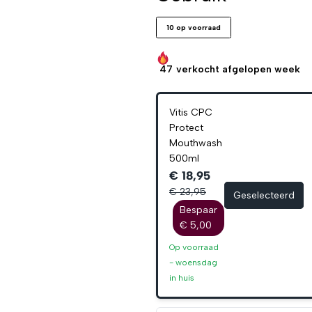
10 op voorraad
47
verkocht afgelopen week
Vitis CPC
Protect
Mouthwash
500ml
€ 18,95
€ 23,95
Geselecteerd
Bespaar
€ 5,00
Op voorraad
-
woensdag
in huis