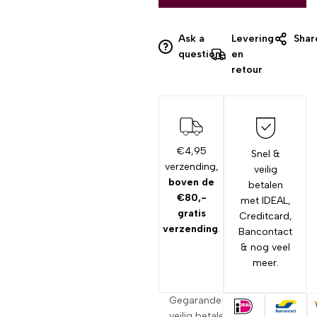
Ask a
Levering
Shar
question
en
retour
€4,95
Snel &
verzending,
veilig
boven de
betalen
€80,-
met IDEAL,
gratis
Creditcard,
verzending
.
Bancontact
& nog veel
meer.
Gegarandeerd
veilig betalen