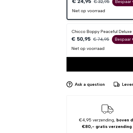
€ 24,95
€ 32,95
Bespaar 
Niet op voorraad
Chicco Boppy Peaceful Deluxe 
€ 50,95
€ 74,95
Bespaar 
Niet op voorraad
Ask a question
Lever
€4,95 verzending,
boven 
€80,- gratis verzending
.