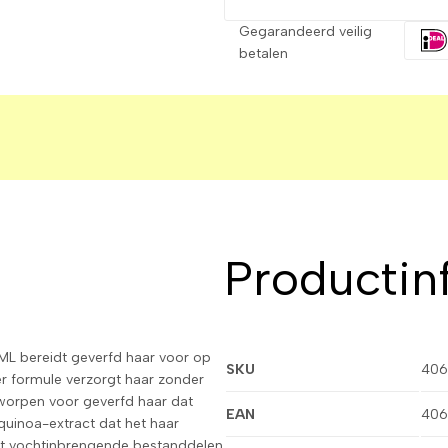
Gegarandeerd veilig
betalen
Productin
 bereidt geverfd haar voor op
SKU
406
r formule verzorgt haar zonder
ntworpen voor geverfd haar dat
EAN
406
quinoa-extract dat het haar
rt vochtinbrengende bestanddelen