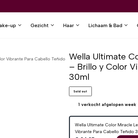
ake-up
Gezicht
Haar
Lichaam & Bad
Wella Ultimate Co
olor Vibrante Para Cabello Teñido
– Brillo y Color 
30ml
Sold out
1
verkocht afgelopen week
Wella Ultimate Color Miracle Le
Vibrante Para Cabello Teñido 