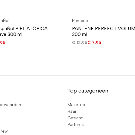
paÑol
Pantene
EspaÑol PIEL ATÓPICA
PANTENE PERFECT VOLUM
ave 300 ml
300 ml
95
€
12,95
€
7,95
Top categorieën
orwaarden
Make-up
Haar
Gezicht
Parfums
Crew