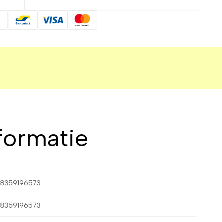
formatie
8359196573
8359196573