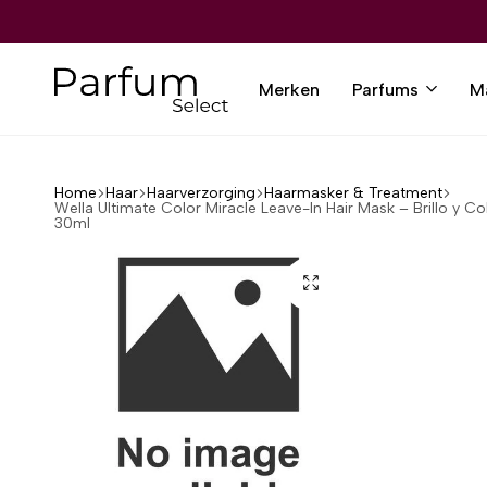
 VERZENDING VANAF €80,-
 VERZENDING VANAF €80,-
 VERZENDING VANAF €80,-
 VERZENDING VANAF €80,-
 VERZENDING VANAF €80,-
12.000+ TEVREDEN KLANTEN
12.000+ TEVREDEN KLANTEN
12.000+ TEVREDEN KLANTEN
12.000+ TEVREDEN KLANTEN
12.000+ TEVREDEN KLANTEN
Merken
Parfums
M
Parfumselect
Home
Haar
Haarverzorging
Haarmasker & Treatment
Wella Ultimate Color Miracle Leave-In Hair Mask – Brillo y C
30ml