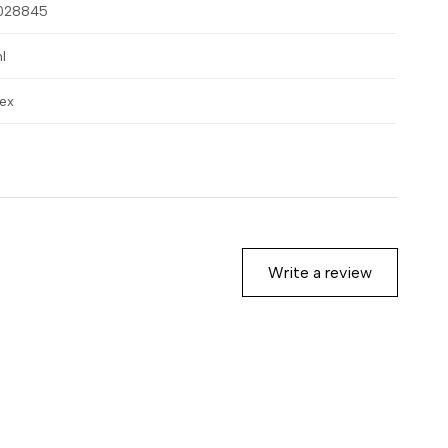
028845
l
sex
Write a review