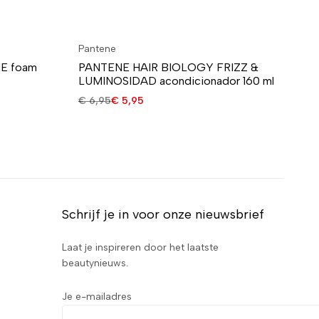
Pantene
Pa
E foam
PANTENE HAIR BIOLOGY FRIZZ &
PA
LUMINOSIDAD acondicionador 160 ml
de
€
6,95
€
5,95
€
1
Schrijf je in voor onze nieuwsbrief
Laat je inspireren door het laatste
beautynieuws.
Je e-mailadres