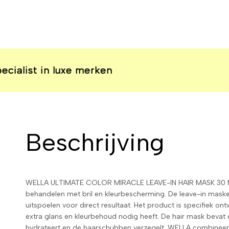
t in luxe merken
t in luxe merken
t in luxe merken
t in luxe merken
Beschrijving
WELLA ULTIMATE COLOR MIRACLE LEAVE-IN HAIR MASK 30 ML
behandelen met bril en kleurbescherming. De leave-in maske
uitspoelen voor direct resultaat. Het product is specifiek o
extra glans en kleurbehoud nodig heeft. De hair mask bevat 
hydrateert en de haarschubben verzegelt. WELLA combinee