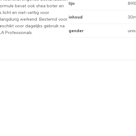
lijn
891
formule bevat ook shea boter en
licht en niet-vettig voor
inhoud
30m
en langdurig werkend. Bestemd voor
schikt voor dagelijks gebruik na
gender
uni
A Professionals.