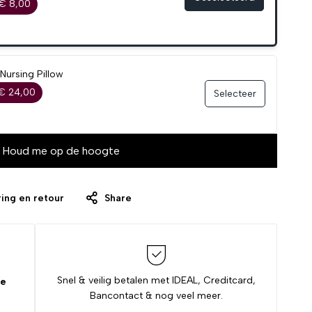
€ 8,00
Nursing Pillow
€ 24,00
Selecteer
Houd me op de hoogte
ing en retour
Share
Snel & veilig betalen met IDEAL, Creditcard,
de
Bancontact & nog veel meer.