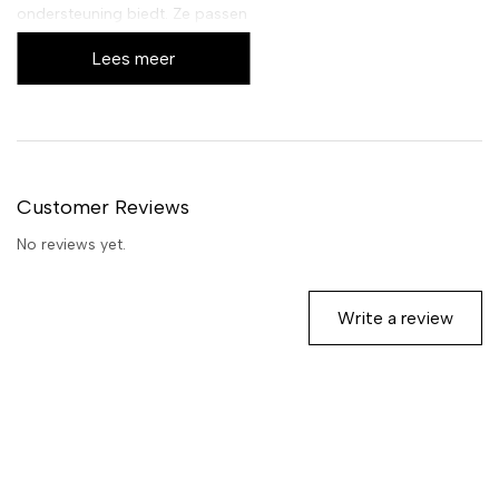
ondersteuning biedt. Ze passen
naadloos in elke schoen en zijn
Lees meer
ideaal voor dagelijks gebruik,
sportactiviteiten of lange
wandelingen. Geniet van een
ongeëvenaard comfort en
bescherming voor uw voeten.
Customer Reviews
No reviews yet.
Write a review