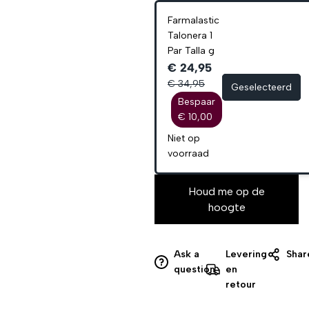
Farmalastic
Talonera 1
Par Talla g
€ 24,95
€ 34,95
Geselecteerd
Bespaar
€ 10,00
Niet op
voorraad
Houd me op de
hoogte
Ask a
Levering
Shar
question
en
retour