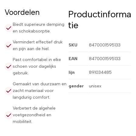
Voordelen
Productinforma
tie
Biedt superieure demping
en schokabsorptie.
Vermindert effectief druk
SKU
8470001595133
en pijn aan de hiel.
EAN
8470001595133
Past comfortabel in elke
schoen voor dagelijks
lijn
891034485
gebruik.
Gemaakt van duurzaam en
gender
unisex
zacht materiaal voor
langdurig comfort.
Verbetert de algehele
voetgezondheid en
mobiliteit.