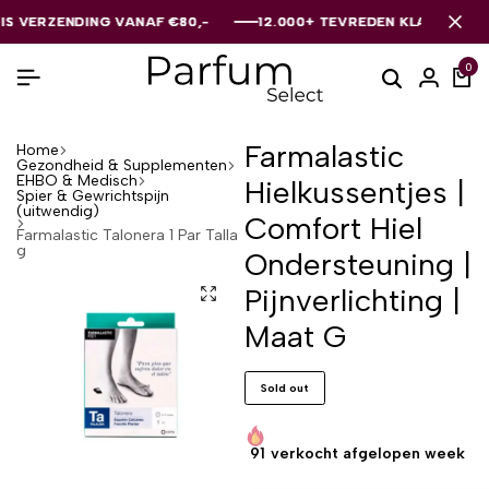
ERZENDING VANAF €80,-
ERZENDING VANAF €80,-
ERZENDING VANAF €80,-
12.000+ TEVREDEN KLANTEN
12.000+ TEVREDEN KLANTEN
12.000+ TEVREDEN KLANTEN
0
Farmalastic
Home
Gezondheid & Supplementen
EHBO & Medisch
Hielkussentjes |
Spier & Gewrichtspijn
(uitwendig)
Comfort Hiel
Farmalastic Talonera 1 Par Talla
g
Ondersteuning |
Pijnverlichting |
Maat G
Sold out
91
verkocht afgelopen week