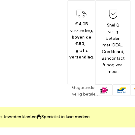
€4,95
Snel &
verzending,
veilig
boven de
betalen
€80,-
met IDEAL,
gratis
Creditcard,
verzending
.
Bancontact
& nog veel
meer.
Gegarandeerd
veilig betalen
reden klanten
reden klanten
reden klanten
Specialist in luxe merken
Specialist in luxe merken
Specialist in luxe merken